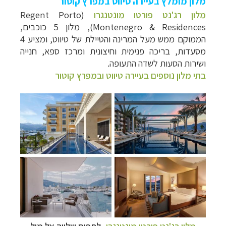
מלון מומלץ בעיירה טיווט במפרץ קוטור
מלון רג'נט פורטו מונטנגרו
(Regent Porto
Montenegro & Residences), מלון 5 כוכבים,
הממוקם ממש מעל המרינה והטיילת של טיווט, ומציע 4
מסעדות, בריכה פנימית וחיצונית ומרכז ספא, חנייה
ושירות הסעות לשדה התעופה.
בתי מלון נוספים בעיירה טיווט ובמפרץ קוטור
מלון רג'נט פורטו מונטנגרו
, לתפוס שלווה אל מול