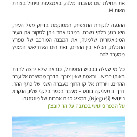
את תחילת שם אהובתו מלנה, באמצעות פיתול בצורת
האות
M
.
ההגעה לנקודת התצפית, הממוקמת בדיוק מעל העיר,
היא רגע בלתי נשכח. במבט אחד ניתן לסקור את העיר
המיניאטורית שלמטה, את המבנה המורכב של מפרץ
התכלת, הכלוא בין ההרים, ואת הים האדריאטי המציץ
ממערב להם.
כל מי שעלה בכביש המפותל, כנראה שלא ירצה לרדת
באותו כביש... ובאמת שאין צורך. הדרך ממשיכה אל עבר
ההרים, ויורדת אל קו החוף מעברה השני של כתף ההר.
דרך זו מעניקה בונוס
–
מעבר בכפר בלקני שליו, הנקרא
נייגושי
(
Njeguši
), המציג פנים אחרות של מונטנגרו.
על הכפר נייגושי בכתבה על הר לובצ'ן