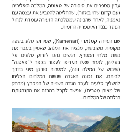
עדין מספרים את סיפורה של
טאוטה
, המלכה האילירית
(עם קדום שחי באזור), שהחליטה להטביע את עצמה עם
נאמניה, לאחר שהבינה שממלכתה הזעירה עומדת לנחול
הפסד כנגד האימפריה הרומית.
שם העיירה
קמנארי
(
Kamenari
), שפירושו סלע בשפה
מקומית משובשת, מנציח את המנהג שאפיין בעבר את
נשות מלחי המפרץ. הנשים נהגו לזרוק סלעים על
בעליהן, לאחר שאלו העדיפו לעצור בכפר ל"פאטנה"
(שיבוש של המילה זונה), למטרות פורקן מיני בדרך
לביתם. אם נכונה האגדה שנשות המלחים הצליחו
להשליך סלעים לעבר הגדה השנייה של המפרץ (מרחק
של מאות מטרים), אפשר לקבל בהבנה את התנהגותם
הנלוזה של המלחים...