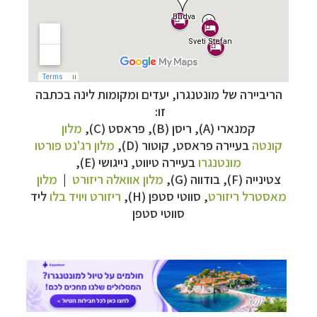
הריביירה של מונטנגרו, יעדים ומקומות לינה בכתבה
–
מסלולים מוכנים ב-11 יעדים
לחצו לבחירת המסלול
זו:
המתאים לכם »
קמנארי (A), ריסן (B), פראסט (C),
מלון
–
מעטפת לוגיסטית מלאה: מלונות, רכב ופעילויות
קונטה
בעיירה פראסט, קוטור (D),
מלון רג'נט פורטו
לחצו למידע נוסף »
מונטנגרו
בעיירה טיווט, נייגושי (E),
–
מערכת ניווט חכמה וליווי לאורך כל הדרך
לחצו
צטינייה (F),
בודווה (G),
מלון אוואלה ריזורט
|
מלון
להסבר על השירות »
מאסטרל ריזורט
, סווטי סטפן (H),
ריזורט ויויד בלו
ליד
סווטי סטפן