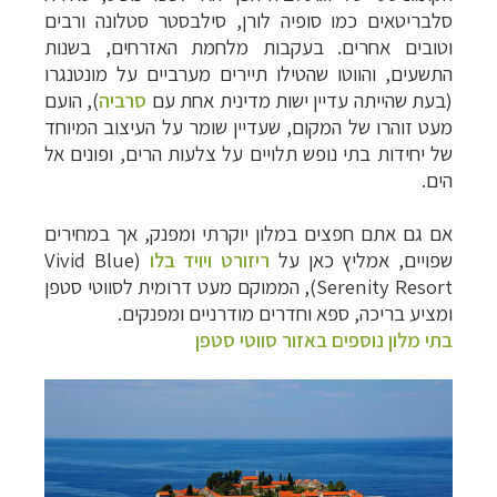
סלבריטאים כמו סופיה לורן, סילבסטר סטלונה ורבים
וטובים אחרים. בעקבות מלחמת האזרחים, בשנות
התשעים, והווטו שהטילו תיירים מערביים על מונטנגרו
(בעת שהייתה עדיין ישות מדינית א
חת עם
סרביה
),
הועם
מעט זוהרו של המקום, שעדיין שומר על העיצוב המיוחד
של יחידות בתי נופש תלויים על צלעות הרים, ופונים אל
הים.
אם גם אתם חפצים במלון יוקרתי ומפנק, אך במחירים
שפויים, אמליץ כא
ן על
ריזורט ויויד בלו
(Vivid Blue
Serenity Resort), הממוקם מעט דרומית לסווטי סטפן
ומציע בריכה, ספא וחדרים מודרניים ומפנקים.
בתי מלון נוספים באזור סווטי סטפן