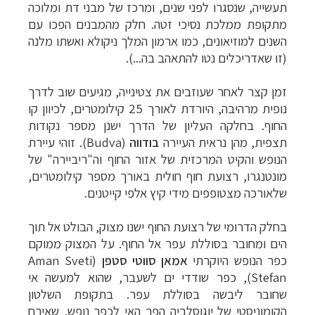
תעשייה, שנסגרו לפני שנים, ומרכז של מבני דת ומלוכה
מתקופת ממלכת נסיכי זטה. חלק מהמבנים הפכו עם
השנים למוזיאונים, כמו ארמון המלך ניקולא ואשתו מלנה
(זו שאדריכלים נטו להתאהב בה...).
זמן קצר לאחר שעוזבים את צטינייה, מגיעים שוב לדרך
נופית מרהיבה, היורדת לאורך 25 קילומטרים, לכיוון קו
החוף. בחלקה העליון של הדרך ישנן מספר נקודות
תצפית, מהן נראית העיירה
בודווה
(
Budva
). זוהי עיירת
הנופש והקיט המרכזית של אזור החוף וה"ריביירה" של
מונטנגרו, רצועת חוף חולית באורך מספר קילומטרים,
שלאורכה מצטופפים מידי קיץ אלפי קייטנים.
בחלק הדרומי של רצועת החוף ישנו מצוק, הבולט אל תוך
הים ומחובר בסוללת עפר אל החוף. על המצוק ממוקם
כפר הנופש היוקרתי
אמאן
סווטי סטפן
(
Aman Sveti
Stefan
), כפר שודדי ים לשעבר, שהוא למעשה אי
שחובר ליבשה בסוללת עפר. בתקופת השלטון
הקומוניסטי של יוגוסלביה הפך האי לכפר נופש, שאירח