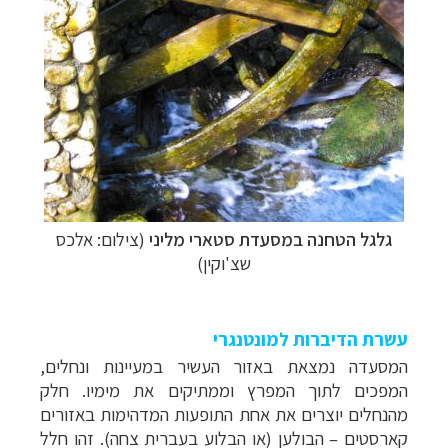
–
מסלולים מוכנים ב-11 יעדים
לחצו לבחירת המסלול
גלגל הטחנה במסעדת סטארי מליני
(צילום: אלכס
המתאים לכם »
שצ'וקין)
–
מעטפת לוגיסטית מלאה: מלונות, רכב ופעילויות
לחצו למידע נוסף »
–
מערכת ניווט חכמה וליווי לאורך כל הדרך
לחצו
עשרת הדיברות למונטנגרי
להסבר על השירות »
המסעדה נמצאת באזור העשיר במעיינות ונחלים,
המפכים לתוך המפרץ וממתיקים את מימיו. חלק
מהנחלים יוצרים את אחת התופעות המדהימות באזורים
קארסטים – הבולען (או הבלוע בעברית צחה). זהו חלל