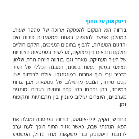
דיסקוטק על החוף
בודווה
הוא המקום להפסקה ארוכה של מספר שעות,
במהלכן אפשר להתפנק באחת ממסעדות פירות הים
והדגים המעולות, לרבוץ בחופים הנעימים, חלקם חוליים
וחלקם נחבאים בין מצוקים, או לסייר בסמטאות הציוריות
של העיר העתיקה. מאחר וגם בודווה הייתה תחת שלטון
ונציאני במשך מאות בשנים, המבנה הכללי של העיר
מזכיר ערי חוף אחרות במונטנגרו. אולם לבודווה ישנו
קסם מיוחד, הנובע מהשילוב של סמטאות אבן צרות
במיוחד, בהן נפתחו בתי קפה וחנויות בגדים ומותגים
מערביים, היוצרים שילוב מעניין בין תרבותיות ותקופות
זמן.
בחודשי הקיץ, יולי-אוגוסט, בודווה במיטבה ומגלה את
הפאן הנהנתי שבה, כאשר אזור החוף הופך לעת ערב
לרחבת דיסקוטק ובר משקאות אחד גדול, המשמיע