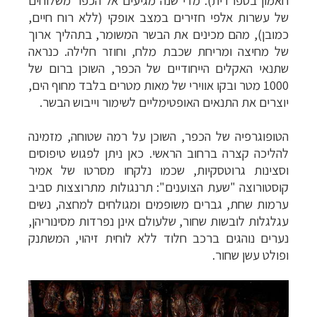
של עשרות אלפי חזירים במצב אופקי (ללא רוח חיים,
כמובן), מהם מכינים את הבשר המשומר, בתהליך ארוך
של מחיצה ומריחת שכבת מלח, וחוזר חלילה. כנראה
שתנאי האקלים הייחודיים של הכפר, השוכן ברום של
1000 מטר ובקו אווירי של מאות מטרים בלבד מחוף הים,
יוצרים את התנאים האופטימליים לשימור וייבוש הבשר.
הטופוגרפיה של הכפר, השוכן על רמה שטוחה, מזמינה
להליכה קצרה ברחוב הראשי. כאן ניתן לפגוש טיפוסים
וסצינות גרוטסקיות, שכמו נלקחו מסרטו של אמיר
קוסטורוצה "שעת הצוענים": תרנגולות מתרוצצות סביב
ערמות שחת, גברים משופמים ומגולחים למחצה, נשים
עגלגלות לובשות שחור, שלעולם אינן נפרדות מסינוריהן,
נערים נוהגים ברכב חלוד ללא לוחית זיהוי, המשתנק
ופולט עשן שחור.