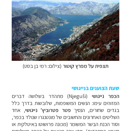
תצפית על מפרץ קוטור
(צילום: רמי בן בסט)
שעת הצוענים בנייגושי
הכפר נייגושי
(
Njeguši) מתהדר בשלושה דברים
המזוהים עימו: הנשים המשופמות, שלובשות בדרך כלל
בגדים שחורים, הנסיך
פטר פטרוביץ' נייגושי
, אחד
השליטים האחרונים והחשובים של מונטנגרו שנולד בכפר,
וסוד הכנת הבשר המשומר (מכונה פרושוטו באיטלקית או
חאמון בספרדית). מדי שנה מגיעים אל הכפר משלוחים