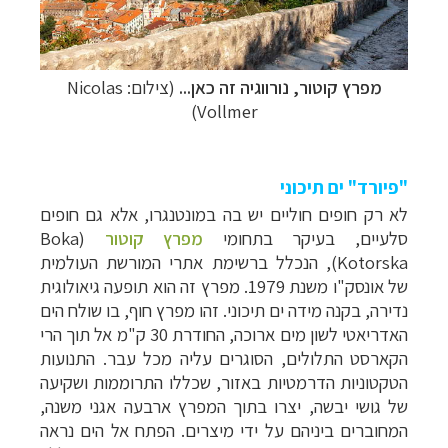
מפרץ קוטור, נורווגיה זה כאן...
(צילום:
Nicolas
)
Vollmer
"פיורד" ים תיכוני
לא רק חופים חוליים יש בה במונטנגרו, אלא גם חופים
סלעיים, בעיקר בתחו
מי
מפרץ קוטור
(
Boka
Kotorska
), הנכלל ברשימת אתרי המורשת העולמית
של אונסק"ו משנת 1979. מפרץ זה הוא תופעה גיאולוגית
נדירה, בקנה מידה ים תיכוני. זהו מפרץ חוף, בו שולח הים
האדריאטי לשון מים ארוכה, החודרת 30 ק"מ אל תוך הרי
הקארסט התלולים, הסוגרים עליה מכל עבר. התנועות
הטקטוניות הדרמטיות באזור, שכללו התרוממות ושקיעה
של גושי יבשה, יצרו בתוך המפרץ ארבעה אגני משנה,
המחוברים ביניהם על ידי מיצרים. הפתח אל הים נראה