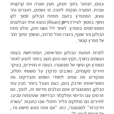
עצום, הנפער בתוך מצוק, מעין מערה תת קרקעית
אנכית. המערה מנקזת לתוכה מי גשמים, היוצרים נהר
גועש, המתפרץ בזעם מפתח הבולען סמוך לקו
החוף.
בסמוך לעיירה
ריסן
(
Risan
) נמצא אחד הבולענים
המפורסמים במפרץ. לאחר ליל גשם חזק, פולט פתח
הבולען נהר שוצף, ביוצרו מפל מרהיב, הנשפך מתוך ההר
אל מפרץ קוטור.
למרות תופעת הבולען המרשימה, המתרחשת בעונת
הגשמים בחורף, הקיץ הוא הזמן הטוב ביותר להגיע לאזור
המפרץ וקו החוף של מונטנגרו. בעונה זו התיירים, בעיקר
תיירים מקומיים, נשכבים פרקדן על משטחי הסלע,
מפקירים את גופים לחסדי השמש ומצדיקים את
הסטריאוטיפ שדבק בהם, כעם העצל ביותר מבין עמי
הבלקן. המונטנגרים אינם נעלבים מדימוי זה, להפך, הם
זורמים עם הדימוי ופולקלור הבדיחות שהתפתח סביבו.
לתיירים הם מחלקים פלייר היתולי שבו כתובות "עשרת
הדיברות" למונטנגרי, כמו: "אם אתה פוגש מישהו נח ,
אל תהסס לעזור לו"...