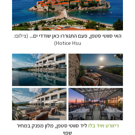
האי סווטי סטפן, פעם התגוררו כאן שודדי ים...
(צילום:
)
Hotice Hsu
ריזורט ויויד בלו
ליד סווטי סטפן, מלון מפנק במחיר
שפוי