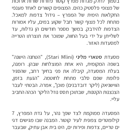
בסמוך לחלק מגדות מפרץ קוטור פזורות שורות ארוכות
של מצופי פלסטיק כהים. המצופים קשורים לאחד מענפי
החקלאות הימית של המפרץ – גידול צדפות למאכל.
מתחת לכל מצוף קשור חבל שקוע במים, עליו אמורות
הצדפות להידבק. במשך מספר חודשים הן גדלות, עד
לשלייתן על ידי בעל החווה, שמוכר את תוצרתו הטרייה
למסעדות האזור.
מסעדת
סטארי מליני
(
Stari Mlini
), "הטחנה הישנה"
בשפה המקומית, היא אחת המוצלחות שבהן. רומנה,
בעלת המסעדה, קיבלה את פני בחיוך רחב, שהסגיר
פלומת שפם סלבי מתחת לחוטמה. "הגעת בזמן,
הווישניאק (ליקר דובדבנים) מוכן", אמרה. הבטתי לעבר
הצנצנות הקטנות, שבתוכן תסס נוזל הליקר הכהה החביב
עליי.
המסעדה ממוקמת לצד שפך נהר, על גדת המפרץ, 7
קילומטרים צפונית לעיר קוטור. המבנה שבו מגישים דגי
ים טריים, צדפות ופירות ים, הינו בית אבן עתיק, שבעבר