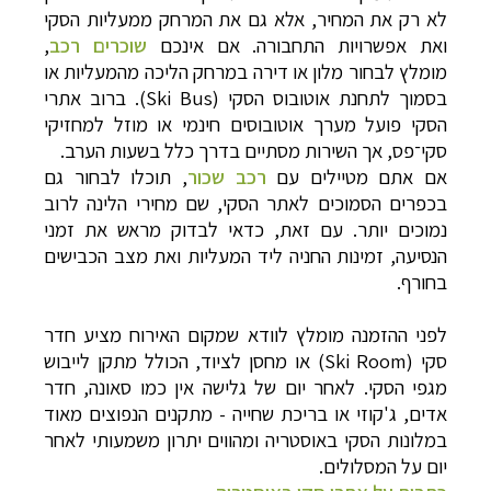
לא רק את המחיר, אלא גם את המרחק ממעליות הסקי
ואת אפשרויות התחבורה. אם אינכם
שוכרים רכב
,
מומלץ לבחור מלון או דירה במרחק הליכה מהמעליות או
בסמוך לתחנת אוטובוס הסקי (Ski Bus). ברוב אתרי
הסקי פועל מערך אוטובוסים חינמי או מוזל למחזיקי
סקי־פס, אך השירות מסתיים בדרך כלל בשעות הערב.
אם אתם מטיילים עם
רכב שכור
, תוכלו לבחור גם
בכפרים הסמוכים לאתר הסקי, שם מחירי הלינה לרוב
נמוכים יותר. עם זאת, כדאי לבדוק מראש את זמני
הנסיעה, זמינות החניה ליד המעליות ואת מצב הכבישים
בחורף.
לפני ההזמנה מומלץ לוודא שמקום האירוח מציע חדר
סקי (Ski Room) או מחסן לציוד, הכולל מתקן לייבוש
מגפי הסקי. לאחר יום של גלישה אין כמו סאונה, חדר
אדים, ג'קוזי או בריכת שחייה - מתקנים הנפוצים מאוד
במלונות הסקי באוסטריה ומהווים יתרון משמעותי לאחר
יום על המסלולים.