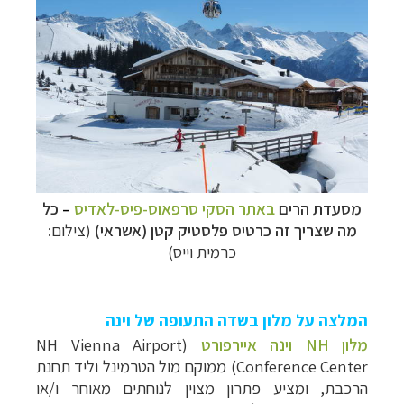
מסעדת הרים
באתר הסקי סרפאוס-פיס-לאדיס
–
כל
מה שצריך זה כרטיס פלסטיק קטן (אשראי)
(צילום:
כרמית וייס)
המלצה על מלון בשדה התעופה של וינה
מלון NH וינה איירפורט
(NH Vienna Airport
Conference Center) ממוקם מול הטרמינל וליד תחנת
הרכבת, ומציע פתרון מצוין לנוחתים מאוחר ו/או