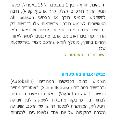
♦
נהיגת חורף
- בין 1 בנובמבר ל־15 באפריל, כאשר
תנאי הדרך חורפיים (שלג, קרח או בוץ קפוא), חובה
להשתמש בצמיגי חורף או בצמיגי All Season
המאושרים לשימוש חורפי. שרשראות שלג נדרשות רק
בכבישים שבהם מוצב תמרור מתאים או כאשר תנאי
הדרך מחייבים זאת. אם אתם מתכננים לנסוע לאזורי
ההרים בחורף, מומלץ לוודא שהרכב מצויד בשרשראות
שלג.
השכרת רכב באוסטריה
כבישי אגרה באוסטריה
השימוש ברוב הכבישים המהירים (Autobahn)
ובכבישים המהירים (Schnellstraße) באוסטריה מחייב
רכישת
וינייטה
(Vignette) - אגרת כבישים. כיום ניתן
לבחור בין מדבקה מודבקת לשמשה לבין וינייטה
דיגיטלית, המקושרת למספר הרישוי של הרכב. הווינייטה
נמכרת לתקופות של יום אחד (לאופנועים ולמכוניות