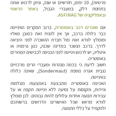
פרטיות), 10 ימים, חודשיים או שנה, וניתן לרכוש אותה
בתחנות דלק, במעברי הגבול,
באתר הרשמי
ובאפליקציה של ASFINAG
.
אם
שוכרים רכב באוסטריה
, ברוב המקרים הווינייטה
כבר כלולה ברכב, אך אין להניח זאת כמובן מאליו
ומומלץ לוודא זאת מול חברת ההשכרה לפני היציאה
לדרך. ברכב הנשכר במדינה שכנה, כגון גרמניה או
איטליה, יש לרכוש וינייטה לפני הכניסה לכבישים המהירים
באוסטריה.
חשוב לדעת כי בכמה מנהרות ומעברי הרים מרכזיים
נגבית אגרה נוספת (Sondermaut), שאינה כלולה
בווינייטה.
האכיפה באוסטריה מתבצעת באמצעות מצלמות
וניידות, והקנסות על נסיעה ללא וינייטה תקפה או על
עבירות תנועה אחרות עלולים להיות גבוהים. לכן מומלץ
לוודא מראש שכל האישורים הדרושים ברשותכם
ולהקפיד על כללי התנועה.