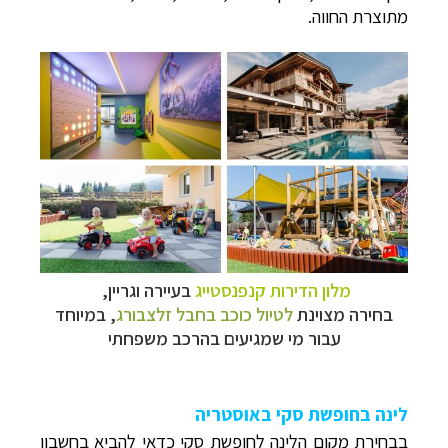
מתוצרת החווה.
טיולי אקטיב - אופניים, שייט והליכה
לחצו לרשימת
יעדים »
תכנון
טיולים לצפון אמריקה
לחצו לרשימת היעדים »
קרוזים והפלגות נופש
לחצו לרשימת היעדים »
מלון הדירות קנפנסטייג
בעיירה וגריין,
בחירה מצוינת
ל
טיול כוכב בחבל זלצבורג
, במיוחד
עבור מי שמגיעים בהרכב משפחתי
לינה בחופשת סקי באוסטריה
בבחירת מקום הלינה לחופשת סקי כדאי להביא בחשבון