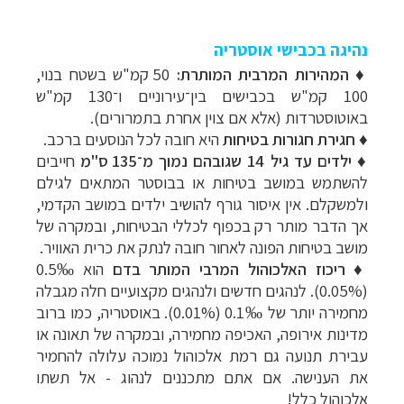
נהיגה בכבישי אוסטריה
♦
המהירות המרבית המותרת:
50 קמ"ש בשטח בנוי,
100 קמ"ש בכבישים בין־עירוניים ו־130 קמ"ש
באוטוסטרדות (אלא אם צוין אחרת בתמרורים).
♦
חגירת חגורות בטיחות
היא חובה לכל הנוסעים ברכב.
♦
ילדים עד גיל 14 שגובהם נמוך מ־135 ס"מ
חייבים
להשתמש במושב בטיחות או בבוסטר המתאים לגילם
ולמשקלם. אין איסור גורף להושיב ילדים במושב הקדמי,
אך הדבר מותר רק בכפוף לכללי הבטיחות, ובמקרה של
מושב בטיחות הפונה לאחור חובה לנתק את כרית האוויר.
♦
ריכוז האלכוהול המרבי המותר בדם
הוא 0.5‰
(0.05%). לנהגים חדשים ולנהגים מקצועיים חלה מגבלה
מחמירה יותר של 0.1‰ (0.01%). באוסטריה, כמו ברוב
מדינות אירופה, האכיפה מחמירה, ובמקרה של תאונה או
עבירת תנועה גם רמת אלכוהול נמוכה עלולה להחמיר
את הענישה. אם אתם מתכננים לנהוג - אל תשתו
אלכוהול כלל!