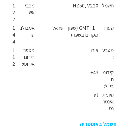
חשמל
HZ50, V220
מכבי
1
:
אש:
2
2
שעון:
GMT+1 (שעון ישראל
אמבולנ
1
מקדים בשעה)
ס:
4
4
מטבע
אירו
מספר
1
:
חירום
1
אירופי:
2
קידומ
43+
ת
בי"ל:
סיומת
at
אינטר
נט:
חשמל באוסטריה