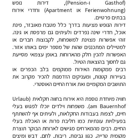
(Gasthof ו-Pension), דירות נופש
(Ferienwohnung או Apartment) וחדרי אירוח
בבתים פרטיים.
דירות הנופש מציעות בדרך כלל מטבח מאובזר, פינת
אוכל, חדרי שינה נפרדים ולעיתים גם מרפסת או גינה.
זוהי אפשרות מצוינת למשפחות, לקבוצות חברים או
למטיילים המתכננים שהות של מספר ימים באותו אזור.
האפשרות להכין חלק מהארוחות באופן עצמאי מסייעת
גם לחסוך בהוצאות הטיול.
רבים ממקומות האירוח ממוקמים בלב הכפרים או
בעיירות קטנות, ומעניקים הזדמנות להכיר מקרוב את
התושבים המקומיים ואת אורח החיים האוסטרי.
חוויה מיוחדת נוספת היא אירוח בחווה חקלאית (Urlaub
am Bauernhof). משפחות וילדים יוכלו לפגוש בעלי
חיים, לצפות בעבודות החקלאות, ולעיתים אף להשתתף
בפעילויות עונתיות כמו חליבת פרות או האכלת בעלי
החיים. רבים מהמארחים מגישים לארוחת הבוקר תוצרת
מקומית טרייה, כגון גבינות, ריבות, לחם, דבש ומיצים