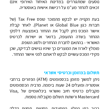
נוסעים שמתגוררים במדינות האיחוד האירופי אינם
זכאים להחזר מע"מ על רכישות אישיות באוסטריה.
בעת הקנייה יש לבקש מהמוכר טופס Tax Free (של
חברות כגון Global Blue או Planet). לאחר קבלת
אישור המכס ניתן לקבל את ההחזר באמצעות דלפקי
ההחזר בשדה התעופה, בדואר או ישירות לכרטיס
האשראי - בהתאם לחברת ההחזרים ולסוג הטופס.
מומלץ לארוז את המוצרים כך שיהיו נגישים לבדיקה, שכן
פקידי המכס עשויים לבקש לראותם לפני אישור ההחזר.
תשלום במזומן ו
כרטיסי אשראי
ניתן למשוך מזומן בכספומטים (ATM) הפזורים ברחבי
אוסטריה ופועלים 24 שעות ביממה. מרבית הכספומטים
מקבלים כרטיסי חיוב ואשראי בינלאומיים של Visa,
Mastercard ורשתות תשלום מקובלות נוספות.
ברוב בתי המלון, המסעדות, החנויות, תחנות הדלק