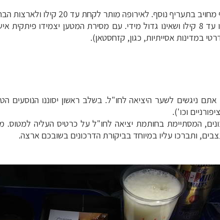
רופה מותר לקחת עד 20 קילו ולארצות הברית עד שתי מזוודות לאדם.
בנוסף לכך ניתן להעלות למטוס תיק יד, שמשקלו עד 8 קילו ושאינו גדול מידי. עם מסירת
טי במדינות אסייתיות, כגון, קזחסטאן).
תם ניגשים לשער היציאה לחו"ל. בשלב ראשון יסוננו הנוסעים הטס
ורניים וכו').
ונים, המסתיימת בחותמת יציאה לחו"ל על כרטיס העליה למטוס.
צבים, ותברכו עליו במיוחד בביקורת הדרכונים בשובכם ארצה.