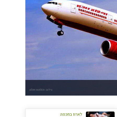
צילום: allen watkin
לארוז בחכמה