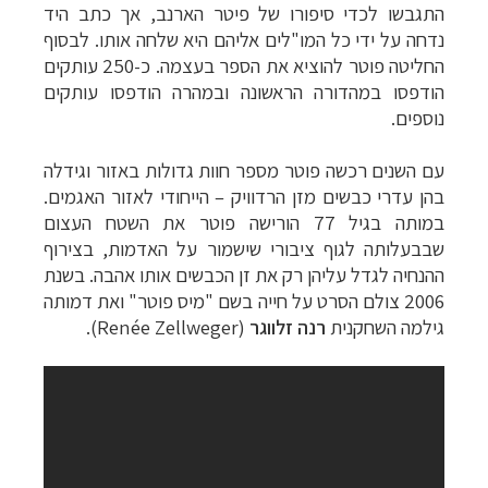
התגבשו לכדי סיפורו של פיטר הארנב, אך כתב היד
נדחה על ידי כל המו"לים אליהם היא שלחה אותו. לבסוף
החליטה פוטר להוציא את הספר בעצמה. כ-250 עותקים
הודפסו במהדורה הראשונה ובמהרה הודפסו עותקים
נוספים.
עם השנים רכשה פוטר מספר חוות גדולות באזור וגידלה
בהן עדרי כבשים מזן הרדוויק – הייחודי לאזור האגמים.
במותה בגיל 77 הורישה פוטר את השטח העצום
שבבעלותה לגוף ציבורי שישמור על האדמות, בצירוף
ההנחיה לגדל עליהן רק את זן הכבשים אותו אהבה. בשנת
2006 צולם הסרט על חייה בשם "מיס פוטר" ואת דמותה
גילמה השחקנית
רנה זלווגר
(
Renée Zellweger
).