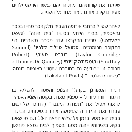
שיתעד את קורותיהם. מות הוריהם כאשר היו שני ילדים
צעירים קירב אותם מאוד אחד אל השנייה.
לאחר שטייל ברחבי אירופה העביר חלק ניכר מחייו בכפר
גראסמיר, בבית הידוע בכינויו "בית היונה" (
Dove
Cottage
). סביבו התקבצו עוד מספר משוררים בני
התקופה הרומנטית:
סמואל טיילור קלריג'
(
Samuel
Taylor Coleridge
),
רוברט סאותי
(
Robert
Southey
) ו
תומס דה קווינסי
)
(Thomas De Quincey
.
חבורה זו, שנודעה גם כחובבת שימוש באופיום כונתה:
"משוררי האגמים" (
Lakeland Poets
).
הסיור המאורגן בקוטג' הצנוע והשמור להפליא בו
התגורר
וורדסוורת'
– מעניין מאוד. בקומה השנייה אפשר
לראות אפילו את "תעודת המעבר" (הדרכון של ימים
עברו) ואת המזוודה ששימשה אותו בנסיעותיו. הביקור
בבית הוא מסע בזמן אל שלהי המאה ה-18 וגם מי שאינו
בקיא ביצירותיו ייהנה ממנו. בסמוך לבית נמצא מוזיאון