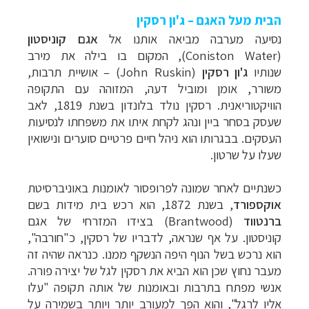
הבית מעל האגם – ג'ון רסקין
נסיעה מערבה מביאה אותנו אל
אגם קוניסטון
(Coniston Water),
המקום בו בילה
את מירב
שנותיו
ג'ון רסקין
(
(John Ruskin
– אושיית תרבות,
משורר, אומן ומוביל דעה, המזוהה עם התקופה
הוויקטוריאנית. רסקין נולד בלונדון בשנת 1819, לאב
שעסק בסחר ביין ונהג לקחת איתו את משפחתו לנסיעות
העסקים. בבגרותו הוא ניהל חיים פרטיים סוערים ונישואין
שעלו על שרטון.
כשנתיים לאחר שמונה לפרופסור לאומנות באוניברסיטת
אוקספורד
, בשנת 1872, הוא רכש בית מידות בשם
ברנטווד
(
Brantwood
) בצידו המזרחי של אגם
קוניסטון. על אף שנראה, לדבריו של רסקין, כ"חורבה",
הוא נרכש בשל הנוף היפה הנשקף ממנו. כנראה שהיה זה
מעבר נחוץ שכן הוא הביא את רסקין לגל של יצירה פורה.
אנשי מפתח בתרבות ובאומנות של אותה תקופה "עלו
אליו לרגל", והוא הפך למעורב יותר ויותר בשמירה על