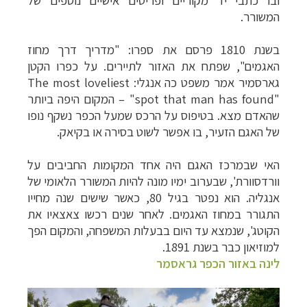
ובו כתבי יד מקוריים ופריטים אישיים נוספים של
המשורר.
בשנת 1810 פרסם את ספרו: "מדריך דרך מחוז
האגמים", שפתח את האזור לתיירים. על כפרו הקטן
גארסמיר אמר משפט כה אנגלי:
The most loveliest
spot that man has found"
"
–
המקום היפה ביותר
שהאדם מצא. בטיפוס על הרכס שמעל הכפר נשקף נופו
של האגם הזעיר, בו אפשר לשוט בסירה או בקיאק.
האי שבמרכז האגם היה אחד המקומות החביבים על
וורדסוורת', שבערוב ימיו מונה להיות המשורר הלאומי של
אנגליה. הוא נפטר בגיל 80, כאשר שישים שנה מחייו
התגורר במחוז האגמים. לאחר שנים רכשו צאצאיו את
הקוטג', שנמצא עד היום בבעלות המשפחה, והמקום הפך
למוזיאון כבר בשנת 1891.
לינה באזור הכפר גראסמר