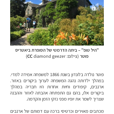
קרוזים והפלגות נופש
לחצו לרשימת היעדים »
תכנון טיולים למדינות אירופה
לחצו לרשימת היעדים
»
תכנון
טיולים לאמריקה הצפונית
לחצו לרשימת
"היל טופ"
–
ביתה הדרמטי של הסופרת ביאטריס
היעדים »
פוטר
(צילום:
diamond geezer)
CC
פוטר נולדה בלונדון בשנת 1866 למשפחה אמידה למדי.
במהלך ילדותה נהגה המשפחה לערוך ביקורים באזור.
ארנבים, קיפודים וחיות אחרות היו חבריה במהלך
ביקורים אלו, בהם גם התפתחה אהבתה לאזור וההבנה
שצריך לשמר את יופיו מפני נזקי הזמן והקדמה.
מכתבים מאוירים וכרטיסי ברכה עם דמותם של ארנבים