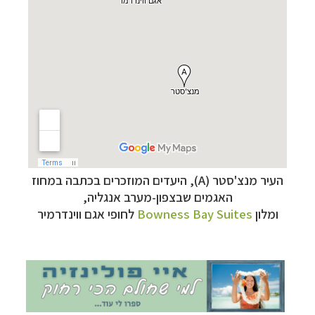
קרוזים והפלגות נופש
לחצו לרשימת היעדים »
תכנון טיולים למדינות אירופה
לחצו לרשימת היעדים
העיר מנצ'סטר (A), היעדים המוזכרים בכתבה במחוז
»
האגמים שבצפון-מערב אנגליה,
תכנון
טיולים לאמריקה הצפונית
לחצו לרשימת
ומלון
Bowness Bay Suites
לחופי אגם ווינדרמיר
היעדים »