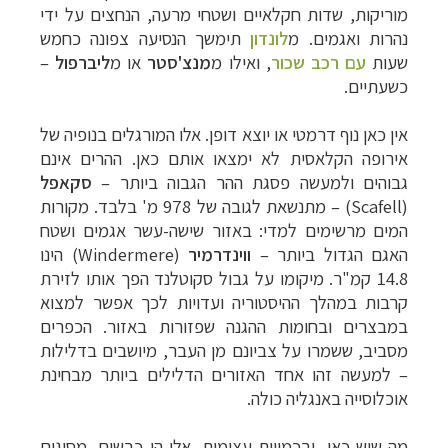
מוריקות, שדות חקלאיים ושטחי מרעה, הנחצים על ידי
נהרות ואגמים. מ
לונדון
תימשך הנסיעה צפונה כחמש
שעות
עם רכב שכור
, ואילו מ
מנצ'סטר
או מ
ליברפול
–
כשעתיים.
אין כאן נוף דרמטי או יוצא דופן. אלו המורגלים בנופיה של
אירופה הקלאסית לא ימצאו אותם כאן. ההרים אינם
גבוהים ולמעשה פסגת ההר הגבוה ביותר –
סקאפל
(
Scafell
) – מתנשאת לגובה של 978 מ' בלבד. מקורות
המים מרשימים למדי: באזור שישה-עשר אגמים ושטח
האגם הגדול ביותר
–
ווינדרמיר
(
Windermere
) הינו
14.8 קמ"ר. מיקומו על גבול סקוטלנד הפך אותו לזירת
קרבות במהלך ההיסטוריה ועדויות לכך אפשר למצוא
במבצרים ובחומות ההגנה שפזורות באזור. הכפרים
מסביב, ששמרו על צביונם מן העבר, מיושבים בדלילות
– למעשה זהו אחד האזורים הדלילים ביותר מבחינת
אוכלוסייה באנגליה כולה.
מה שיש כאן, ובכמויות עצומות, אלו הן כבשים, מסוגים