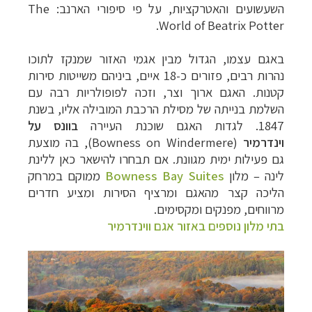
השעשועים והאטרקציות, על פי סיפורי הארנב:
The
.
World of Beatrix Potter
באגם עצמו, הגדול מבין אגמי האזור שמנקז לתוכו
נהרות רבים, פזורים כ-18 איים, ביניהם משייטות סירות
קטנות. האגם ארוך וצר, וזכה לפופולריות רבה עם
השלמת בנייתה של מסילת הרכבת המובילה אליו, בשנת
1847. לגדות האגם שוכנת העיירה
בוונס על
וינדרמיר
(
Bowness on Windermere
), בה מוצעת
גם פעילות ימית מגוונת. אם תבחרו להישאר כאן ללינת
לינה
–
מלון
Bowness Bay Suites
ממוקם במרחק
הליכה קצר מהאגם ומרציף הסירות ומציע חדרים
מרווחים, מפנקים ומקסימים.
בתי מלון נוספים באזור אגם ווינדרמיר