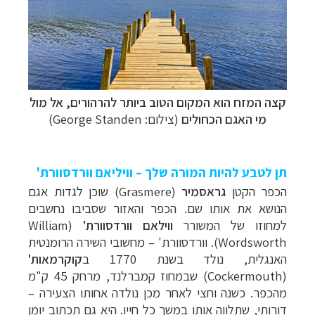
קצה המזח הוא המקום הטוב ביותר להרהורים, אל מול
מי האגם הכחולים
(צילום: George Standen)
תן לטבע להיות המורה שלך – וויליאם וורדסוורת'
הכפר הקטן
גראסמיר
(
Grasmere
) שוכן לגדות אגם
הנושא את אותו שם. הכפר והאזור שסביבו נחשבים
למחוזו של המשורר
ווילאם וורדסוורת'
(
William
Wordsworth
).
וורדסוורת'
– מחשובי השירה הרומנטית
האנגלית, נולד בשנת 1770 ב
קוקרמאות'
(
Cockermouth
) שבמחוז קמברלנד, מרחק 45 ק"מ
מהכפר. כשנה וחצי לאחר מכן נולדה אחותו הצעירה –
דורותי, שתלווה אותו במשך כל חייו. היא גם תכתוב יומן