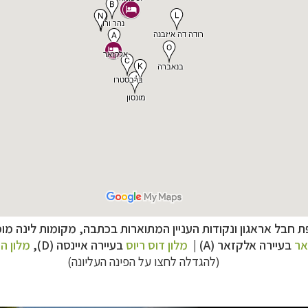
 חבל אראגון ונקודות העניין המתוארות בכתבה, מקומות לינה מו
נופש
לחצו לרשימת היעדים »
אר
בעיירה אלקזאר (A) |
מלון דוס ריוס
בעיירה איינסה (D),
מלון הד
טיקה
לחצו לכל מסלולי ההפלגות »
(להגדלה לחצו על הפינה העליונה)
וטב הצפוני
לחצו לקבלת כל האפשרויות »