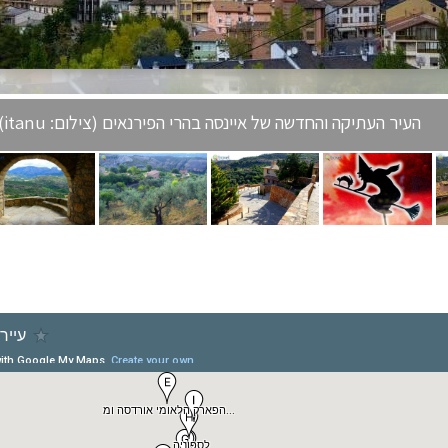
העיר העתיקה והחדשה של איינסה בהרי הפירנאים (צילום: itanu)