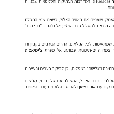
ה
(
Huesca
). המדרכות העתיקות והסמטאות שבנויות
ות.
מק. שואפים את האוויר הצלול, כשאת שמי התכלת
ה ולצאת למסלול קצר המגיע אל הנהר – "חוף הים"
שמתאימות לכל הגילאים. ההרים הגירניים בקניון ורו
צ'ימיאצ'ס
 חתירה ו"גלישה" במפלים, וכן לביקור בערים ובעיירות
כל כולו מסוגנן ונוסטלגי. בחדר האוכל, המשולב עם סלון ביתי, מגישים
 קום עם אור ראשון ולהביט בפלא מתעורר. האווירה