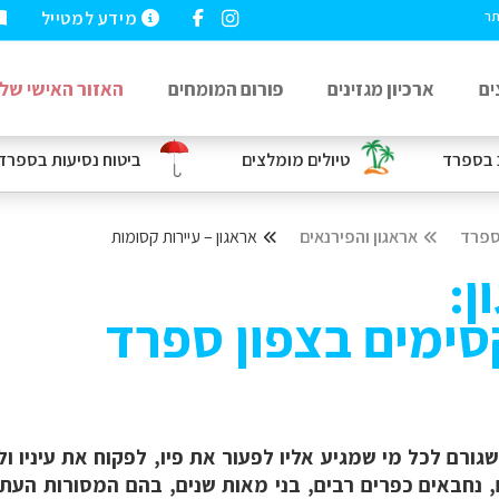
מידע למטייל
תר
ים
ארכיון מגזינים
פורום המומחים
האזור האישי שלי
בספרד
טיולים מומלצים
ביטוח נסיעות
בספרד
פרד
אראגון והפירנאים
אראגון – עיירות קסומות
ן:
סימים בצפון ספרד
גורם לכל מי שמגיע אליו לפעור את פיו, לפקוח את עיניו ולה
נחבאים כפרים רבים, בני מאות שנים, בהם המסורות העתיק