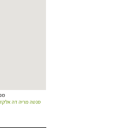
מפת
קרוזים והפלגות 
סנטה מריה דה אלקז
הפלגות לאנטארק
הפלגות לארצות הק