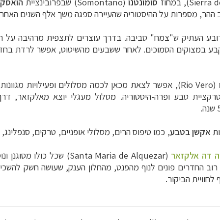
Sierra 
), במחוז
סומונטנו
(
Somontano
) שבפרובינציית
הואסק
ההר, מספרות על ההיסטוריה שהעיירה ספגה משך אלף השנים האחרונ
ובע העתיק ש"צמח" סביבה. בדרך עוצרים לתצפית מרהיבה על הע
קבע במצוקים הסמוכים. לאחר ששבעים מהשיטוט, אפשר לרדת בחזר
(
Rio Vero
), אפשר לצאת מכאן לכמה מסלולים ופעילויות מגוונות, 
ות
אקשן בטבע
, כמו טיפוס הרים, מסלולי אופניים, טרקים, סנפלינג,
ה דה אלקזאר
(Santa Maria de Alquezar) ש
רוב החדרים פונים לנוף מהפנט, מהחלון הענק, שעושה חשק להשכים
לחוויית הביקור.