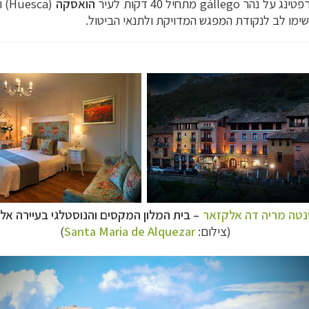
 על נהר gállego מתחיל 40 דקות לעיר
הואסקה
(
Huesca
) 
שימו לב לנקודת המפגש המדויקת ולתנאי הביטול.
נטה מריה דה אלקזאר
–
בית המלון המקסים והנוסטלגי בעיירה אל
(צילום:
Santa Maria de Alquezar
)