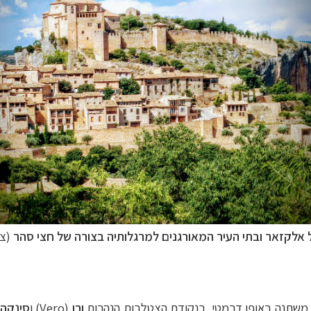
 אלקזאר ובתי העיר המאורגנים למרגלותיה בצורה של חצי סהר
(צי
משתנה באופן דרמטי. בנקודת הצטלבות הנהרות
ורו
(Vero) ו
סינקה