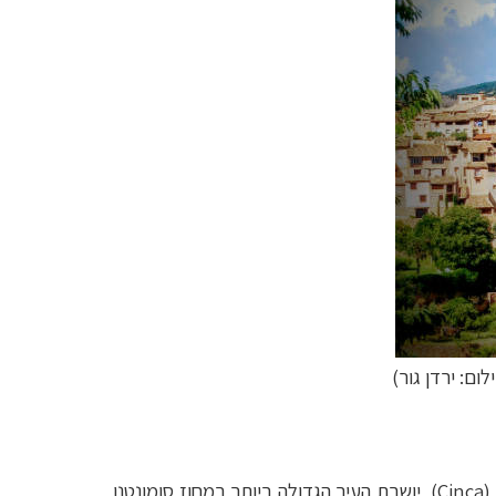
לום: ירדן גור)
(
Cinca
), יושבת העיר הגדולה ביותר במחוז סומונטנו,