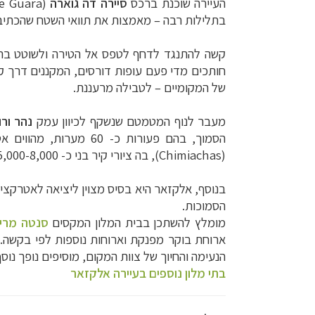
העיירה שוכנת ברכס
סיירה דה גוארה
(
de Guara
בתלילות רבה – מאמצות את תוואי השטח שהכתיב 
קשה להתנגד לדחף לטפס אל הטירה ולשוטט בר
חותכים מדי פעם עופות דורסים, המקננים דרך 
של המקומיים – לטבילה מרעננת.
מעבר לנוף המטמטם שנשקף לכיוון עמק
נהר ורו
הסמוך, בהם פעורות כ- 60 מערות, מהווים אטרקציית טבע ופרה-היסטוריה. מסלול מעגלי יוצא מאלקזאר, דרך צמחייה ים-תיכונית עבותה, אל מערת
(
Chimiachas
), בה ציורי קיר בני כ- 5,000-8,000 שנה.
בנוסף, אלקזאר היא בסיס מצוין ליציאה לאטרקצי
הסמוכות.
מומלץ להשתכן בבית המלון המקסים
סנטה מרי
ארוחת בוקר מפנקת וארוחות נוספות לפי בקשה. 
הנעימה והחיוך של צוות המקום, מוסיפים נופך נוסף 
בתי מלון נוספים בעיירה אלקזאר