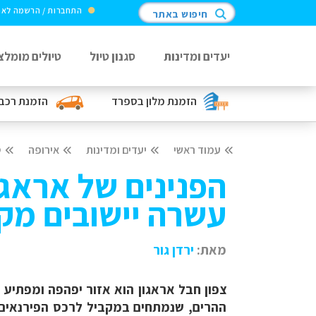
התחברות / הרשמה לא
חיפוש באתר
יעדים ומדינות
סגנון טיול
טיולים מומלצ
הזמנת מלון
בספרד
הזמנת רכב
עמוד ראשי
יעדים ומדינות
אירופה
ס
הפנינים של אראגו
עשרה יישובים מק
מאת:
ירדן גור
צפון חבל אראגון הוא אזור יפהפה ומפתיע ש
ההרים, שנמתחים במקביל לרכס הפירנאים, 