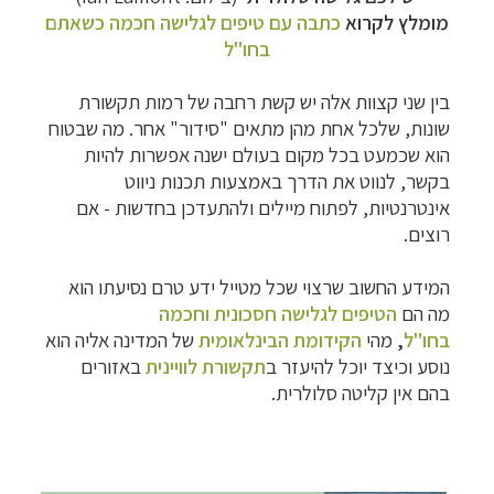
מומלץ לקרוא
כתבה עם טיפים לגלישה חכמה כשאתם
בחו"ל
בין שני קצוות אלה יש קשת רחבה של רמות תקשורת
שונות, שלכל אחת מהן מתאים "סידור" אחר. מה שבטוח
הוא שכמעט בכל מקום בעולם ישנה אפשרות להיות
בקשר, לנווט את הדרך באמצעות תכנות ניווט
אינטרנטיות, לפתוח מיילים ולהתעדכן בחדשות - אם
קרוזים והפלגות נופש
לחצו לרשימת היעדים »
רוצים.
תכנון טיולים למדינות אירופה
לחצו לרשימת היעדים
המידע החשוב שרצוי שכל מטייל ידע טרם נסיעתו הוא
»
מה הם
הטיפים לגלישה חסכונית וחכמה
תכנון
טיולים לאמריקה הצפונית
לחצו לרשימת
בחו"ל
,
מהי
הקידומת הבינלאומית
של המדינה אליה הוא
היעדים »
נוסע וכיצד יוכל להיעזר ב
תקשורת לוויינית
באזורים
בהם אין קליטה סלולרית.