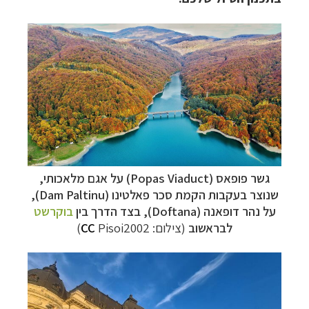
גשר פופאס (
Popas Viaduct
) על אגם מלאכותי,
תכנון
טיולים למדינות אירופה
לחצו לרשימת היעדים »
שנוצר בעקבות הקמת סכר פאלטינו (
Dam Paltinu
),
על נהר דופאנה (
Doftana
), בצד הדרך בין
בוקרשט
תכנון
טיולים לצפון אמריקה
לחצו לרשימת היעדים »
לבראשוב
(צילום:
Pisoi2002)
CC
קרוזים והפלגות נופש
לחצו לרשימת היעדים »