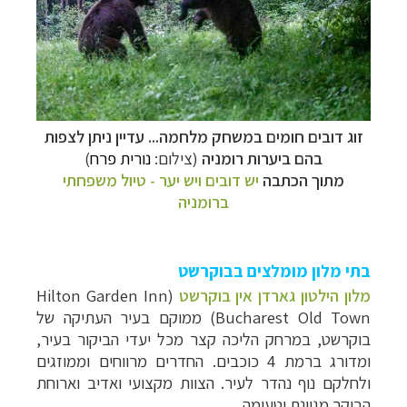
זוג דובים חומים במשחק מלחמה... עדיין ניתן לצפות
בהם ביערות רומניה
(צילום:
נורית פרח
)
מתוך הכתבה
יש דובים ויש יער - טיול משפחתי
ברומניה
בתי מלון מומלצים בבוקרשט
מלון הילטון גארדן אין בוקרשט
(Hilton Garden Inn
Bucharest Old Town) ממוקם בעיר העתיקה של
בוקרשט, במרחק הליכה קצר מכל יעדי הביקור בעיר,
ומדורג ברמת 4 כוכבים. החדרים מרווחים וממוזגים
ולחלקם נוף נהדר לעיר. הצוות מקצועי ואדיב וארוחת
הבוקר מגוונת וטעימה.