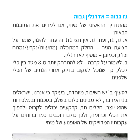
גז גבוה = אדרנלין גבוה
מהתדריך הראשוני של מיחי, אנו למדים את התובנות
הבאות:
א. גז, גז, ועוד גז. אין חצי גז! זה עוזר להיגוי, שומר על
רצועת הג
יר –
החלק המתכלה (מתעוות/נקרע/נמתח
וכו'), וכמוב
ן –
מוסיף לאדרנלין.
ב. לשמור על קרבה
–
לא להתרחק יותר מ-8 מטר בין כלי
לכלי, כך שנוכל לעקוב בדיוק אחרי הנתיב של הכלי
שלפנינו.
לסעיף ב' יש חשיבות מיוחדת, בעיקר כי אנחנו, ישראלים
בני המדבר, לא מבינים כלום בשלג, בסכנות ובמלכודות
שהוא יוצר. חללים תת קרקעיים יכולים לקרוס ולהפוך
את הכלי וכדומה, ולכן כולם רוכבים כמו ברווזים על
עקבותיו המדוייקים של האופנוע של מיחי.