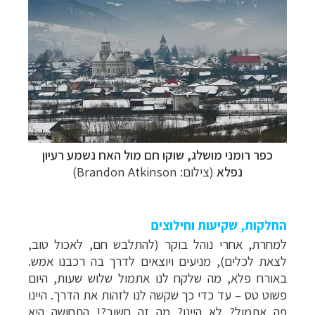
כפר רומני מושלג, שוקו חם מול האח נשמע רעיון
נפלא
(צילום: Brandon Atkinson)
החלקות, שקיעות וחילוצים
למחרת, אחרי נוהל בוקר (להתלבש חם, לאכול טוב,
לצאת לכלים), מניעים ויוצאים לדרך בה רכבנו אמש.
באורח פלא, מה שלקח לנו אתמול שלוש שעות, היום
פשוט טס
–
עד כדי כך שקשה לנו לזהות את הדרך. היינו
פה אתמול? לא היינו? מה זה חשוב?! התחושה היא