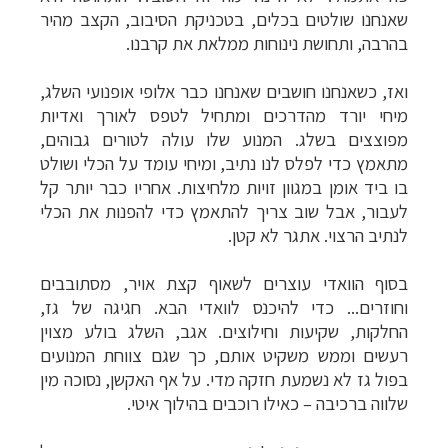
שאנחנו שולטים בכלים, בטכניקת הסיבוב, הקצב מהיר
בהרבה, ותחושת נינוחות ממלאת את קרבנו.
ואז, כשאנחנו חושבים שאנחנו כבר אלופי אופנועי השלג,
מיחי יורד מהדרכים ומתחיל לטפס לאורך ואדיות
מפוצצים בשלג. המנוע שלו עולה לטורים גבוהים,
מתאמץ כדי לפלס לנו נתיב, ומיחי עומד על הכלי ושולט
בו ביד אומן במגוון זויות מלחיצות. אחריו כבר יותר קל
לעבור, אבל שוב צריך להתאמץ כדי להפנות את הכלי
לנתיב הרצוי. אתגר לא קטן.
בסוף הוואדי עוצרים לשאוף קצת אויר, מסתובבים
וחוזרים... כדי להיכנס לוואדי הבא. חגיגה של גז,
החלקות, שקיעות וחילוצים. אגב, השלג בולע מצוין
רעשים וממש משקיט אותם, כך שגם צווחת המנועים
בפול גז לא נשמעת חזקה מדי. על אף האקשן, נסוכה מין
שלווה ברכיבה
–
כאילו רוכבים בהילוך איטי.