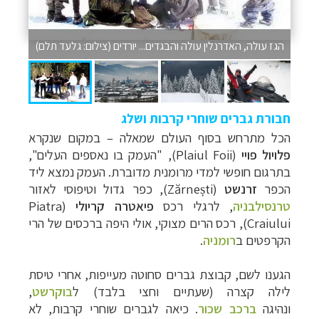
הגז עולה, האדרנלין עולה והבגדים... יורדים (צילום: גלעד תלם)
חבורת גברים שוחרי קרבות ושלג
הכל מתרחש בסוף העולם שמאלה
–
במקום שנקרא
פלויול פויי
(
Plaiul Foii
), "העמק בו נאספים העלים",
בתרגום חופשי למדי מרומנית מדוברת. העמק נמצא ליד
הכפר
זרנשט
(
Zărnești
), כפר גדול וטיפוסי לאזור
טרנסילבניה
, לרגלי רכס
פיאטרה קריולי
(
Piatra
Craiului
), רכס הרים מצוקי, אולי היפה ברכסים של הרי
הקרפטים ב
רומניה
.
הגענו לשם, קבוצת גברים סחוטה מעייפות, אחרי טיסת
לילה קצרה (שעתיים וחצי בלבד) ל
בוקרשט
,
ונהיגה
ברכב שכור
. כיאה לגברים שוחרי קרבות, לא