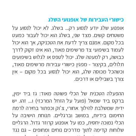
כישורי העבירות של אופנועי השלג
אופנוע שלג יודע לנסוע רק... בשלג. לא יכול לנסוע על
משטחים קשים. מצד שני, בשלג הוא יכול לעבור כמעט
בכל מקום. אמנם צריך לדעת את הטכניקה, אך הוא יכול
לעמוד בשיפועי צד מרשימים מאוד, הוא אינו זקוק לדרך
כבושה, רק למעטה שלג. יכול לטפס או לגלוש בשיפועים
תלולים, בקיצור - מפגין כישורי עבירות מרשימים מאוד,
וכשהכל מכוסה שלג, הוא יכול לנסוע בכל מקום – אין
צורך בשבילים או דרכים.
ההפעלה הטכנית של הכלי פשוטה מאוד: גז ביד ימין,
ברקס ביד שמאל (פועל על הזחל המרכזי) ו... זהו. יש
ידית שמשלבת להילוך אחורי, צ'וק וכפתור בחירה לרמת
החימום בידיות, במושב וברגליים.
תנוחת הישיבה על
הכלי נמוכה יחסית, כמו על אופנוע קרוזר גדול. הרגליים
שלוחות קדימה לתוך מדרכים נוחים ומחופים
–
גם נגד