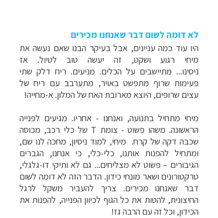
לא דומה לשום דבר שאנחנו מכירים
היו עוד כמה עניינים, אבל בעיקר הבנו שאם נעשה את
מיחי רגוע ושקט, זה יעשה טוב לטיול. אז
ניסינו...
מתיישבים על הכלים. מניעים. ריח דלק שתי
פעימות שרוף מתפשט באויר, מתערבב עם ריח של
עצים שרופים, היוצא מארובת האח של המלון. א-מחייה!
מיחי מתחיל בתנועה, ואנחנו - אחריו. מגיעים לפנייה
הראשונה. משהו פשוט - צומת
T
של כלי רכב, מכוסה
שכבה דקה של קרח. מיחי, למוד ניסיון, מחכה לנו שם,
ומתחיל להפנות אותנו, כלי-כלי, כי אנחנו, הגברים
הגיבורים
–
פשוט לא מצליחים... גם לא ותיקי דו-גלגלי,
טרקטורונים ושאר מונחי כידון. הדבר הזה לא דומה לשום
דבר שאנחנו מכירים. צריך להעביר משקל לרגל
החיצונית, להטות את כל הגוף לכיוון הפנייה, להפנות את
הכידון, וכל זה עם הרבה גז!