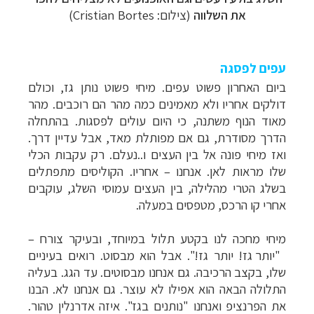
את השלווה
(צילום: Cristian Bortes)
עפים לפסגה
ביום האחרון פשוט עפים. מיחי פשוט נותן גז, וכולם
דולקים אחריו ולא מאמינים כמה מהר הם רוכבים. מהר
מאוד הנוף משתנה, כי היום עולים לפסגות. בהתחלה
הדרך מסודרת, גם אם מפותלת מאד, אבל עדיין דרך.
ואז מיחי פונה אל בין העצים ו..נעלם. רק עקבות הכלי
שלו מראות לאן. אנחנו
–
אחריו. הקוליסים מתפתלים
בשלג הטרי מהלילה, בין העצים עמוסי השלג, עוקבים
אחרי קו הרכס, מטפסים במעלה.
מיחי מחכה לנו בקטע תלול במיוחד, ובעיקר צורח
–
"יותר גז! יותר גז!". אבל הוא מבסוט. רואים בעיניים
שלו, בקצב הרכיבה. גם אנחנו מבסוטים. עד הגג. בעליה
התלולה הבאה הוא אפילו לא עוצר. גם אנחנו לא. הבנו
את הפרנציפ ואנחנו "נותנים בגז". איזה אדרנלין טהור.