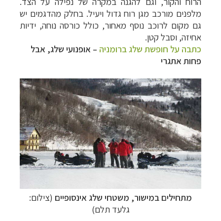
הרוח והקור, וגם להגנה במקרה של נפילה על הצד.
מלפנים מורכב מגן רוח גדול ויעיל. בחלק מהדגמים יש
גם מקום לרוכב נוסף מאחור, כולל כורסה נוחה, ידיות
אחיזה, וסבל קטן.
כתבה על חופשת שלג ברומניה
– אופנועי שלג, אבל
פחות אתגרי
תכנון
טיולים למדינות אירופה
לחצו לרשימת היעדים »
תכנון
טיולים לצפון אמריקה
לחצו לרשימת היעדים »
קרוזים והפלגות נופש
לחצו לרשימת היעדים »
מתחילים במישור, משטחי שלג אינסופיים
(צילום:
גלעד תלם)