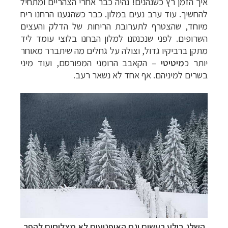
איך הזמן רץ כשנהנים! נהיה כבר אחרי הצהריים ומתחיל
להחשיך. עוד ערב נעים במלון. כבר כשהגענו הרחנו ריח
מיוחד, שהצטרף לתערובת הריחות של הדלק והעצים
השרופים. לפני שנכנסנו למלון הבחנו בלוצי עומד ליד
מתקן ברביקיו גדול, וצולה על גחלים מה שיתברר מאוחר
יותר כ
מיטיטי
–
הקאבב הרומני המפורסם, ועוד מיני
בשרים למיניהם. אף אחד לא נשאר רעב.
השלג בולע רעשים וגם האופנועים לא מצליחים להפר