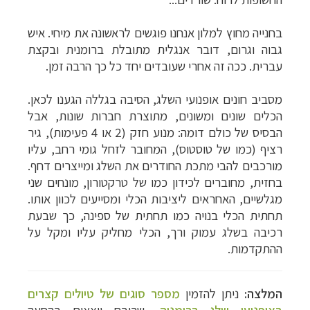
בחנייה מחוץ למלון אנחנו פוגשים לראשונה את מיחי. איש
גבוה וגרום, דובר אנגלית מתובלת ברומנית ובקצת
עברית. ככה זה אחרי שעובדים יחד כל כך הרבה זמן.
מסביב חונים אופנועי השלג, הסיבה בגללה הגענו לכאן.
הכלים שונים ומשונים, מתוצרת חברות שונות, אבל
הבסיס של כולם דומה: מנוע חזק (2 או 4 פעימות), גיר
רציף (כמו של טוסטוס), המחובר לזחל גומי רחב, עליו
מורכבים להבי מתכת החודרים את השלג ומייצרים דחף.
בחזית, מחוברים לכידון כמו של טרקטורון, מונחים שני
מגלשיים, האחראים ליציבות הכלי ומסייעים לכוון אותו.
תחתית הכלי בנויה כמו תחתית של ספינה, כך שבעת
רכיבה בשלג עמוק ורך, הכלי מחליק עליו ומקל על
ההתקדמות.
המלצה:
ניתן להזמין
מספר סוגים של טיולים קצרים