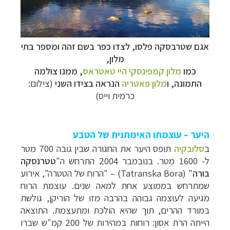
אגם שטרבסקה פלסו, לצדו כפר בשם זהה ומספר בתי
מלון,
כמו
מלון קמפינסקי היי טאטראס
, ממנו צולמה
התמונה, ו
מלון
פאטריה
הנראה בצידו השני
(צילום:
כרמית וייס)
היער – עוצמתו האימתנית של הטבע
ב
סלובקיה
תופס היער את החגורה שבין גובה 700 מטר
ל- 1600 מטר. בנובמבר 2004 התרחש ה"
טטרנסקה
בורה
" (
Tatranska Bora
) – "הרוח של הטטרה", אירוע
שמתרחש בממוצע אחת למאה שנים. עוצמת הרוח
מגיעה לעוצמה גבוהה בהרבה מזו של הוריקן, גולשת
במורד ההרים, תוך שהיא הולכת ומתעצמת. התוצאה
הייתה הרת אסון: רוחות במהירות של 200 קמ"ש שברו