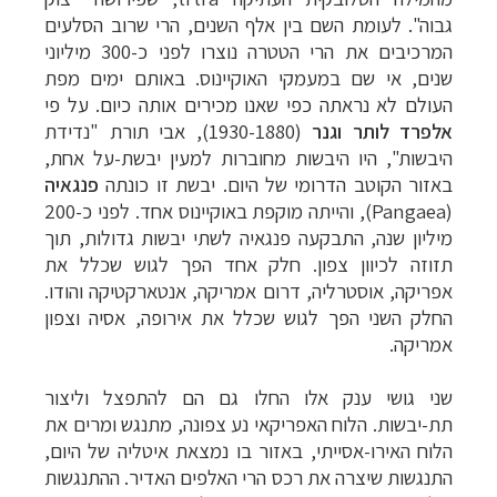
גבוה". לעומת השם בין אלף השנים, הרי שרוב הסלעים
המרכיבים את הרי הטטרה נוצרו לפני כ-300 מיליוני
שנים, אי שם במעמקי האוקיינוס. באותם ימים מפת
העולם לא נראתה כפי שאנו מכירים אותה כיום. על פי
אלפרד לותר וגנר
(1930-1880), אבי תורת "נדידת
היבשות", היו היבשות מחוברות למעין יבשת-על אחת,
באזור הקוטב הדרומי של היום. יבשת זו כונתה
פנגאיה
(
Pangaea
), והייתה מוקפת באוקיינוס אחד. לפני כ-200
מיליון שנה, התבקעה פנגאיה לשתי יבשות גדולות, תוך
תזוזה לכיוון צפון. חלק אחד הפך לגוש שכלל את
אפריקה, אוסטרליה, דרום אמריקה, אנטארקטיקה והודו.
החלק השני הפך לגוש שכלל את אירופה, אסיה וצפון
אמריקה.
שני גושי ענק אלו החלו גם הם להתפצל וליצור
תת-יבשות. הלוח האפריקאי נע צפונה, מתנגש ומרים את
הלוח האירו-אסייתי, באזור בו נמצאת איטליה של היום,
התנגשות שיצרה את רכס הרי האלפים האדיר. ההתנגשות