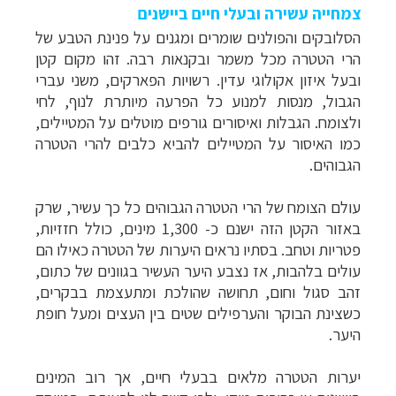
צמחייה עשירה ובעלי חיים ביישנים
הסלובקים והפולנים שומרים ומגנים על פנינת הטבע של
הרי הטטרה מכל משמר ובקנאות רבה. זהו מקום קטן
ובעל איזון אקולוגי עדין. רשויות הפארקים, משני עברי
הגבול, מנסות למנוע כל הפרעה מיותרת לנוף, לחי
ולצומח. הגבלות ואיסורים גורפים מוטלים על המטיילים,
כמו האיסור על המטיילים להביא כלבים להרי הטטרה
הגבוהים.
עולם הצומח של הרי הטטרה הגבוהים כל כך עשיר, שרק
באזור הקטן הזה ישנם כ- 1,300 מינים, כולל חזזיות,
פטריות וטחב. בסתיו נראים היערות של הטטרה כאילו הם
עולים בלהבות, אז נצבע היער העשיר בגוונים של כתום,
זהב סגול וחום, תחושה שהולכת ומתעצמת בבקרים,
כשצינת הבוקר והערפילים שטים בין העצים ומעל חופת
היער.
יערות הטטרה מלאים בבעלי חיים, אך רוב המינים