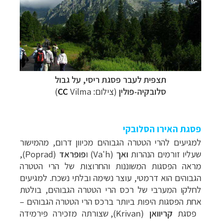
תצפית לעבר פסגת ריסי, על גבול
סלובקיה-פולין
(צילום:
Vilma
CC
)
פסגת האירו הסלובקי
למגיעים להרי הטטרה הגבוהים מכיוון דרום, מהמישור
שעליו זורמים הנהרות
ואך
(
Va'h
) ו
פופראד
(
Poprad
),
מראה הפסגות המשוננות והחרוצות של הרי הטטרה
הגבוהים הוא דרמטי, עוצר נשימה ובלתי נשכח. למגיעים
לחלקו המערבי של רכס הרי הטטרה הגבוהים, בולטת
אחת הפסגות היפות ביותר ברכס הרי הטטרה הגבוהים
–
פסגת
קריוואן
(
Krivan
), שצורתה מזכירה פירמידה