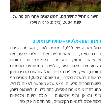
היער מתחיל להשתקם, חמש שנים אחרי הסופה של
שנת 2004
(צילום: כרמית וייס)
האזור התת-אלפיני – מחטניים נמוכים
החל מגובה של 1,600 מטרים לערך, האדמה הופכת
רדודה מאוד, כך שהמחטניים אינם יכולים לטעת את
שורשיהם עמוק באדמה. הטמפרטורות נמוכות
משמעותית מאזור היער, ולפיכך מתפתחים מחטניים
נמוכים, בעיקר אורנים גמדיים בעלי שורשים קצרים. ניתן
לראותם במעלה המדרון, עד שבגובה 1,850 מטרים פני
השטח הופכים סלעיים, מצע שלא מאפשר לעצים לגדול.
בחגורה זו מיני צומח נוספים, בהם כלניות, לאונטופודיום,
מיני גנציאן ומיני שמשונים – כולם מינים אלפיניים
המותאמים לתנאים הקיצוניים, ופריחתם היא קיצית.