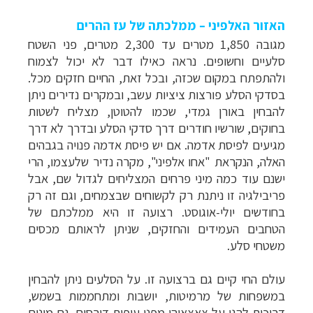
האזור האלפיני – ממלכתה של עז ההרים
מגובה 1,850 מטרים עד 2,300 מטרים, פני השטח
סלעיים וחשופים. נראה כאילו דבר לא יכול לצמוח
ולהתפתח במקום שכזה, ובכל זאת, החיים חזקים מכל.
בסדקי הסלע פורצות ציציות עשב, ובמקרים נדירים ניתן
להבחין באורן גמדי, שכמו להטוטן, מצליח לשטות
בחוקים, שורשיו חודרים דרך סדקי הסלע ובדרך לא דרך
מגיעים לפיסת אדמה. אם יש פיסת אדמה פנויה בגבהים
האלה, הנקראת "אחו אלפיני", מקרה נדיר שלעצמו, הרי
ישנם עוד כמה מיני פרחים המצליחים לגדול שם, אבל
פריבילגיה זו ניתנת רק לקשוחים שבצמחים, וגם זה רק
בחודשים יולי-אוגוסט. רצועה זו היא ממלכתם של
הטחבים העמידים והחזקים, שניתן לראותם מכסים
משטחי סלע.
עולם החי קיים גם ברצועה זו. על הסלעים ניתן להבחין
במשפחות של מרמיטות, יושבות ומתחממות בשמש,
דרוכות להגן על צאצאיהן מפני עופות דורסים. גם מינים