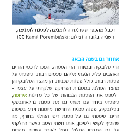
רכבל מהכפר טטרנסקה לומניצה לפסגת לומניצה,
השנייה בגובהה
(צילום:
Kamil Porembiński
CC
)
אחזור גם בשנה הבאה
הרי
סלובקיה
ובמיוחד הרי הטטרה, הפכו לרכסי ההרים
האהובים עליי. הגעתי אליהם פעמים רבות, טיפסתי על
פסגות רבות, כולל פסגות טכניות, הן מהצד הסלובקי והן
מהצד הפולני. במסגרת הפרויקט שלקחתי על עצמי
–
לטפס את הפסגות הגבוהות של כל מדינות
אירופה
,
טיפסתי ביחד עם אשתי גם את פסגת גרלאחובסקי
בסלובקיה, פסגה טכנית הדורשת מיומנות וידע בטיפוס
הרים. טיפסתי גם על פסגת ריסי הפולני בחורף, מה
שהוסיף לקושי ולסיכון, אותו חשתי היטב כאשר החלקתי
על גבי המדרון התלול, נופל לאורך עשרות מטרים