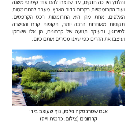
והלחץ היו כה חזקים, עד שנוצרו להם עוד קימוטי משנה
ועוד התרוממויות בקרום כדור הארץ, מעבר להתרוממות
האלפים, אחת מהן היא התרוממות רכס הקרפטים.
תקופות מאוחרות הרבה יותר, תקופות קרח והפשרה
לסירוגין, ובעיקר תנועה של קרחונים, הן אלו ששחקו
ועיצבו את ההרים כפי שאנו מכירים אותם כיום.
מסלולים מוכנים ל-11 יעדים
לחצו לרשימת היעדים
»
קרוזים והפלגות נופש
לחצו לרשימת היעדים »
תכנון
טיולים לאמריקה הצפונית
לחצו לרשימת
אגם שטרבסקה פלסו, נוף שעוצב בידי
היעדים »
קרחונים
(צילום: כרמית וייס)