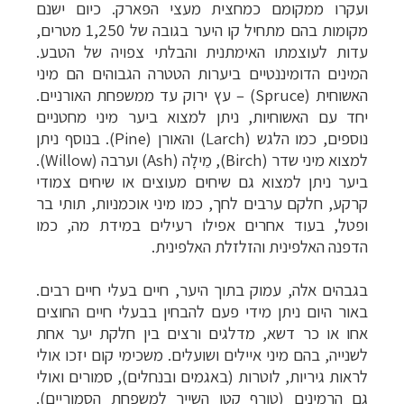
ועקרו ממקומם כמחצית מעצי הפארק. כיום ישנם
מקומות בהם מתחיל קו היער בגובה של 1,250 מטרים,
עדות לעוצמתו האימתנית והבלתי צפויה של הטבע.
המינים הדומיננטיים ביערות הטטרה הגבוהים הם מיני
האשוחית (
Spruce
) – עץ ירוק עד ממשפחת האורניים.
יחד עם האשוחיות, ניתן למצוא ביער מיני מחטניים
נוספים, כמו הלגש (
Larch
) והאורן (
Pine
). בנוסף ניתן
למצוא מיני שדר (
Birch
), מֵילָה (
Ash
) וערבה (
Willow
).
ביער ניתן למצוא גם שיחים מעוצים או שיחים צמודי
קרקע, חלקם ערבים לחך, כמו מיני אוכמניות, תותי בר
ופטל, בעוד אחרים אפילו רעילים במידת מה, כמו
הדפנה האלפינית והזלזלת האלפינית.
בגבהים אלה, עמוק בתוך היער, חיים בעלי חיים רבים.
באור היום ניתן מידי פעם להבחין בבעלי חיים החוצים
אחו או כר דשא, מדלגים ורצים בין חלקת יער אחת
לשנייה, בהם מיני איילים ושועלים. משכימי קום יזכו אולי
לראות גיריות, לוטרות (באגמים ובנחלים), סמורים ואולי
גם הרמינים (טורף קטן השייך למשפחת הסמוריים).