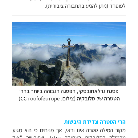
לפופרד (ניתן להגיע בתחבורה ציבורית).
פסגת
גרלאחובסקי
, הפסגה הגבוהה ביותר בהרי
הטטרה של סלובקיה
(צילום:
roofofeurope
CC
)
הרי הטטרה ונדידת היבשות
מקור המילה טטרה אינו ודאי, אך מניחים כי הוא מגיע
מהמילה הסלובקית העתיקה
trtra
, שפירושה "צוק