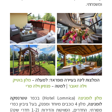
ומשפחתי.
המלצות לינה בעיירה פופראד: למעלה
–
מלון בוטיק
וילה זאובר
| למטה
–
פנסיון וילה מרי
מלון לומניצה
(
Hotel Lomnica
) בכפר
טטרנסקה
לומניצה
, מלון 4 כוכבים מיוחד ומפנק, בעל ציביון כפרי
מסורתי. החדרים, הסוויטות והדירות (1-2 חדרי שינה)