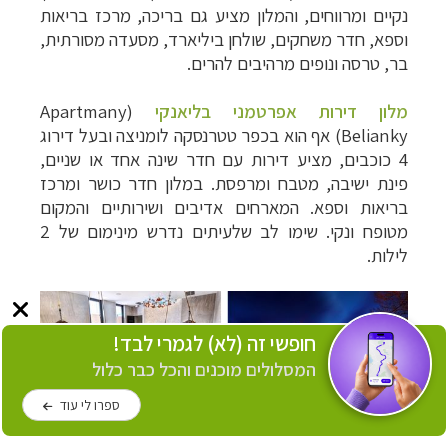
נקיים ומרווחים, והמלון מציע גם בריכה, מרכז בריאות
וספא, חדר משחקים, שולחן ביליארד, מסעדה מסורתית,
בר, טרסה ונופים מרהיבים להרים.
מלון דירות אפרטמני בליאנקי
(
Apartmany
Belianky
) אף הוא
בכפר טטרנסקה לומניצה ו
בעל דירוג
4 כוכבים, מציע דירות עם חדר שינה אחד או שניים,
פינת ישיבה, מטבח ומרפסת. במלון חדר כושר ומרכז
בריאות וספא. המארחים אדיבים ושירותיים והמקום
מטופח ונקי.
שימו לב שלעיתים נדרש מינימום של 2
לילות.
חופשי זה (לא) לגמרי לבד!
המסלולים מוכנים והכל כבר כלול
ספרו לי עוד