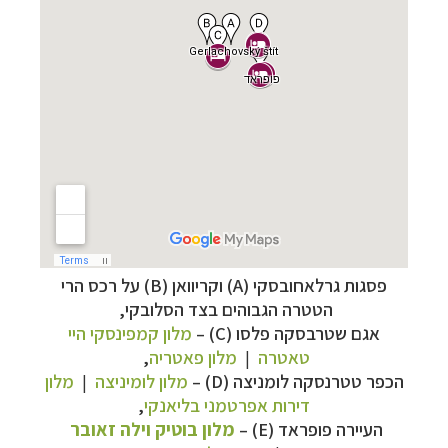
פסגות גרלאחובסקי (A) וקריוואן (B) על רכס הרי
הטטרה הגבוהים בצד הסלובקי,
אגם
שטרבסקה פלסו (
C
)
–
מלון קמפינסקי היי
מסלולים מוכנים ל-11 יעדים
לחצו לרשימת היעדים
טאטרה
|
מלון
פאטריה
,
»
הכפר טטרנסקה לומניצה (D) –
מלון לומיניצה
|
מלון
קרוזים והפלגות נופש
לחצו לרשימת היעדים »
דירות אפרטמני בליאנקי
,
תכנון
טיולים לאמריקה הצפונית
לחצו לרשימת
העיירה פופראד (
E
)
–
מלון בוטיק וילה זאובר