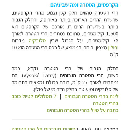
הקרפטים, הטטרה ומה שביניהם
הרי הטטרה
מהווים חלק קטן וצנוע מ
הרי הקרפטים
,
שרשרת ההרים הארוכה ביותר באירופה, והחלק הגבוה
ביותר בשרשרת הרים זו. אורכם של הקרפטים הוא
1,500 קילומטרים, מתוכם נמתחים הרי הטטרה לאורך
78 קילומטרים, על הגבול שבין
סלובקיה
מדרום
ו
פולין
מצפון. רוחבו הממוצע של רכס הרי הטטרה הוא 10
ק"מ.
החלק הגבוה של הרי הטטרה נקרא, כמה
פשוט,
הרי
הטטרה הגבוהים
(
Vysoké Tatry
). הם
נמתחים לאורך 27 ק"מ, רובם ככולם נמצאים בתחומה
של סלובקיה ומיעוטם בחלק הדרומי של פולין.
לינה בהרי הטטרה הגבוהים
|
7 מסלולים לטיול כוכב
בהרי הטטרה
כתבה על טיול בהרי
הטטרה הגבוהים
המלצה:
ניתן להגיע ב
סיורים מודרכים אל הרי הטטרה