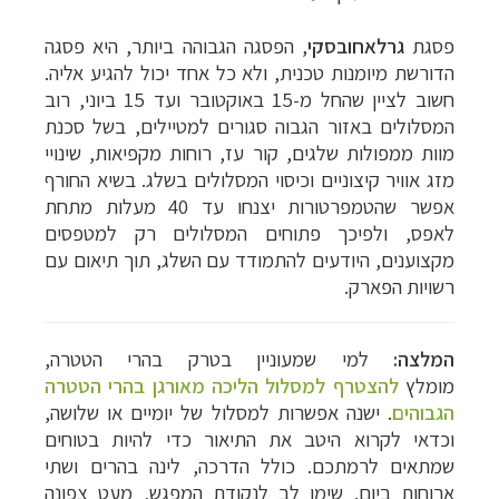
פסגת
גרלאחובסקי
, הפסגה הגבוהה ביותר, היא פסגה
הדורשת מיומנות טכנית, ולא כל אחד יכול להגיע אליה.
חשוב לציין שהחל מ-15 באוקטובר ועד 15 ביוני, רוב
המסלולים באזור הגבוה סגורים למטיילים, בשל סכנת
מוות ממפולות שלגים, קור עז, רוחות מקפיאות, שינויי
מזג אוויר קיצוניים וכיסוי המסלולים בשלג. בשיא החורף
אפשר שהטמפרטורות יצנחו עד 40 מעלות מתחת
לאפס, ולפיכך פתוחים המסלולים רק למטפסים
מקצוענים, היודעים להתמודד עם השלג, תוך תיאום עם
רשויות הפארק.
המלצה:
למי שמעוניין בטרק בהרי הטטרה,
מומלץ
להצטרף למסלול הליכה מאורגן בהרי הטטרה
הגבוהים
. ישנה אפשרות למסלול של יומיים או שלושה,
וכדאי לקרוא היטב את התיאור כדי להיות בטוחים
שמתאים לרמתכם. כולל הדרכה, לינה בהרים ושתי
ארוחות ביום. שימו לב לנקודת המפגש, מעט צפונה