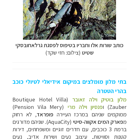
כותב שורות אלו וחבריו בטיפוס לפסגת
גרלאחובסקי
שטיט
(צילום: חזי שקד)
בתי מלון מומלצים במיקום אידיאלי לטיולי כוכב
בהרי הטטרה
מלון בוטיק וילה זאובר
(Boutique Hotel Villa
Zauber) ו
פנסיון וילה מרי
(Pension Vila Mery)
ממוקמים שניהם במרכז העיירה
פופראד
, לא רחוק
מ
פארק המים אקווה-סיטי
(AquaCity). שניהם מדורגים
ברמת 3 כוכבים, עם חדרים זוגיים ומשפחתים, דירות
קטנות וסוויטות, עיצוב נעים ושירות אדיב, נעים