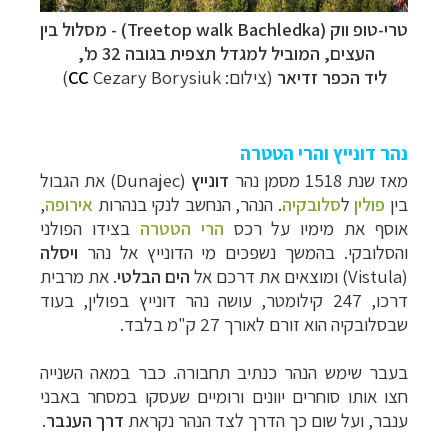
טרי-טופ ווק (
Treetop walk Bachledka
) - מסלול בין
העצים, המוביל למגדל תצפית בגובה 32 מ',
ליד הכפר זדיאר
(צילום:
Cezary Borysiuk)
CC
נהר דונייץ והרי הטטרה
מאז שנת 1518 מסמן נהר
דונייץ
(Dunajec
) את הגבול
בין
פולין
ל
סלובקיה
. הנהר, הנחשב לנקי בנהרות
אירופה
,
אוסף את מימיו על רכס
הרי הטטרה
בצידו הפולני
והסלובקי. בהמשך נשפכים מי הדונייץ אל נהר
ויסלה
(
Vistula) ומוצאים את דרכם אל
הים הבלטי
. את מרבית
דרכו, 247 קילומטר, עושה נהר דונייץ בפולין, בעוד
שבסלובקיה הוא זורם לאורך 27 ק"מ בלבד.
בעבר שימש הנהר כנתיב תחבורה. כבר במאה השנייה
חצו אותו סוחרים יוונים ורומיים שעסקו במסחר באבני
ענבר, ועל שום כך הדרך לצד הנהר נקראת
דרך הענבר
.