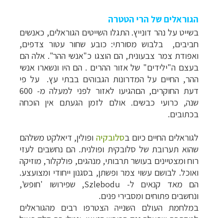
הגוראלים של הרי הטטרה
בשייט על נהר דונייץ. התגלו השייטים הגוראלים, כאנשים
חביבים, בלבוש מסורתי: כובע שחור עטור צדפים,
ואפודת צמר צבעונית, הם הוצגו כ"אנשי ההר". אלה הם
בעצם ה"ילידים" של אזור ההרים . הם היו ונשארו אנשי
ההר, החיים על המדרונות הגבוהים בבתי עץ. על פי
דעת החוקרים, הםהגיעו לאזור לפני למעלה מ- 600
שנה, כרועי כבשים. אולם לזמן הגעתם אין הוכחה
בכתובים.
לגוראלים החיים כיום ב
סלובקיה
ופולין, דיאלקט משלהם
שהוא תערובת של סלובקית ופולנית. הם נחשבים לעזי
רוח ומצטיינים בעושר תרבותי, מנהגים, פולקלור, מוזיקה
ואוכל. לבושם עשוי צמר ופשתן, בסגנון ייחודי ומצועצע.
הם מאד קנאים ל- Szlebodu, שפירושו 'חופש',
ונחשבים פתוחים ומסבירי פנים.
במלחמת העולם השנייה הצטרפו רבים מהגוראלים