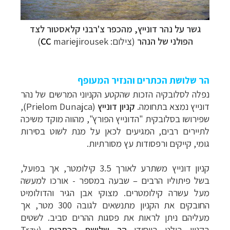
גשר על נהר דונייץ, מהכפר
צ'רבני קלאסטור לצד
הפולני של הנהר
(צילום:
mariejirousek)
CC
הר שלושת הכתרים והנזיר המעופף
נפלה לסלובקיה הזכות שהקטע הקניוני המרשים של נהר
דונייץ נמצא בתחומה.
קניון דונייץ
(Prielom Dunajca),
שפירושו בסלובקית "הדונייץ הפורץ", מהווה מוקד משיכה
לתיירים רבים, המגיעים לכאן על מנת לשוט בסירות
גומי, קייקים ורפסודות עץ מסורתיות.
קניון דונייץ משתרע לאורך 3.5 קילומטר, אך בפועל,
קרוזים והפלגות נופש
לחצו לרשימת היעדים »
בשל פיתוליו הרבים – שבעה במספר - אורכו למעשה
תכנון טיולים למדינות אירופה
לחצו לרשימת היעדים
מעל עשרה קילומטרים. מצוקי אבן הגיר והדולומיט
»
החובקים את הקניון מתנשאים לגובה 300 מטר, אך
תכנון
טיולים לאמריקה הצפונית
לחצו לרשימת
מעליהם ניתן לראות את פסגות ההרים סביב. לשטים
היעדים »
בקניון בולט בייחודו
הר שלושת הכתרים
(Trzy