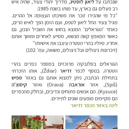
שנכתבו על
ליאון לוסטיג
, מדריך יהודי צעיר, שהיה איש
רב פעלים גם בארץ, עד מותו בשנת 1985:
"כל מי שהכירו זוכר את משיכתו העצומה אל ההרים.
מגיל צעיר החל ליאון לטפס, ועם הזמן הפך לאיש הרים,
כאחד 'הגוראלים' המוצא בחוש את השביל הנכון, גם
כאשר המאמץ קשה מנשוא, מסייע לאחרים ומושך אותם
אחריו. טיוליו בהרי הטטרה עיצבו את אישיותו"
(זיכרונות ניצולים ועל ניצולים, משואה, עמ' 102)
הגוראלים בסלובקיה מרוכזים במספר כפרים בהרי
הטטרה. בנוסף לכפר
זדיאר
(Ždiar
), אותו הזכרתי
בתחילת הכתבה, ניתן למצוא אותם גם באזור
ספיש
(
Spiš
), אזור
אוראבה
(
Orava
) ואזור
קיסוצ'ה
(
Kysuce). הם אנשים פתוחים ונדיבים, ובחלק מהכפרים
הם מקיימים מופעים שונים לתיירים.
לינה באזור הכפר זדיאר