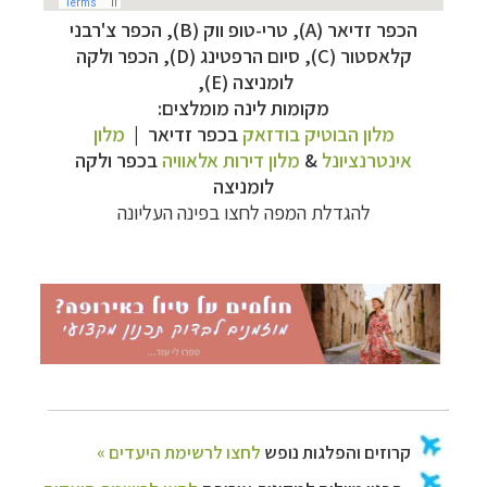
תכנון טיולים למדינות אירופה
לחצו לרשימת היעדים
הכפר זדיאר (A), טרי-טופ ווק (B), הכפר צ'רבני
»
קלאסטור (C), סיום הרפטינג (D), הכפר ולקה
תכנון
טיולים לאמריקה הצפונית
לחצו לרשימת
לומניצה (E),
היעדים »
מקומות לינה מומלצים:
מלון הבוטיק בודזאק
בכפר זדיאר |
מלון
אינטרנציונל
&
מלון דירות אלאוויה
בכפר ולקה
לומניצה
להגדלת המפה לחצו בפינה העליונה