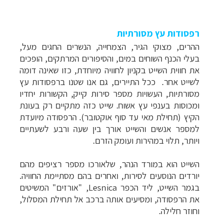
רפסודות עץ מסורתיות
ההרים, מצוקי הגיר, הצמחייה, הנשרים החגים מעל,
בעלי הכנף השוחים במים, והסיפורים המרתקים, הופכים
את חווית השייט בקניון לחוויה מיוחדת, כזו שאינה דומה
לשייט אחר. ככל התיירים, גם אנו שטנו ברפסודות עץ
מסורתיות, העשויות מספר סירות קייק, הקשורות יחדיו
ומכוסות בענפי עץ אשוח. שייט כזה מתקיים רק בעונת
הקיץ (תחילת מאי עד סוף אוקטובר). הרפסודה מיועדת
למספר אנשים והשייט אורך בין שעה ורבע לשעתיים
ויותר, תלוי במהירות ועומק הזרם.
השייט הוא במורד הנהר, שלאורכו מספר רציפים מהם
יורדים הנוסעים לסירות, ואחרים בהם מסתיימת החוויה.
בגמר השייט, ליד הכפר Lesnica, "אורזים" המשיטים
את הרפסודה, ומסיעים אותה ברכב אל תחילת המסלול,
וחוזר חלילה.