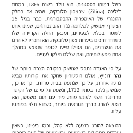
בשל דמותו הססגונית. הוא נולד בשנת 1866, במחוז
ז'ילינה
(
Žilina) שבצפון סלובקיה, שהיה אז בחלק
ההונגרי של האימפריה ההבסבורגית. כבר בגיל 15
הצטרף יאנושיק למלחמה נגד ההבסבורגים, שמינו אותו
לשומר בכלא לצעירים, ומכאן החלה הקריירה שלו
כשודד דרכים ביערות צפון סלובקיה. הוא וחבריו לא הרגו
את הנשדדים, הם אפילו סייעו לכומר שנפצע במהלך
אחת מפעולותיהם, ואת שללם חילקו לעניים.
על פי האגדה נתפס יאנושיק בנקודה הצרה ביותר של
נהר
דונייץ
, אולם היסטוריון שחקר את קורותיו מביא
גרסה אחרת, על כך שנתפס בבית מרזח... כך או כך,
יאנושיק נלכד בסתיו 1712, ונשפט על פי צו של הקיסר
פרדיננד השני לעונש מוות. מיד עם תום משפטו, הוא
הוצא להורג בדרך הנוראית ביותר, כשהוא תלוי במותניו
על וו.
ההוצאה להורג בוצעה ללא קהל, וכמו בימינו, כשאין
עובדות מתחילות השמועות, והשמועות של פעם הופכות