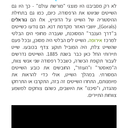
לא רק מסביבנו היו מוצגי "מורשת עולם" - כך היו גם
השייטים שניווטו את הרפסודה. כיום, כמו גם בתחילת
ההיסטוריה של השייט על הדונייץ, אלו הם
גוראלים
(Gorals), יושבי האזור מקדמת דנא. הם נודעו כשייטים
ב"דרך הענבר" המסוכנת, שעברה מחופי הים הבלטי
למרכז
אירופה
. השייט לים הבלטי היה מסוכן, ובכל פעם
שהשייט צלח, היה המוביל תוקע צדף בכובעו. שייט
תיירותי החל כאן כבר בשנת 1885. השייטים נדרשים
לעבור תקופת הכשרה, כשבכל רפסודה שני אנשי צוות,
ה"מאסטר" ו"העוזר", החובשים את כובע השייטים
המסורתי. במהלך השייט, אולי כדי להראות את
מיומנותם, התחרו השייטים זה בזה, התקרבו או התרחקו
מהגדה, ו"סיכנו" את היושבים, כשהם צוחקים למשמע
צווחות התיירים.