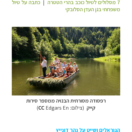
7 מסלולים לטיול כוכב בהרי הטטרה
|
כתבה על טיול
משפחתי בגן העדן הסלובקי
רפסודה מסורתית הבנויה ממספר סירות
קייק
(צילום:
Edgars En)
CC
הגוראלים ושייט על נהר דונייץ