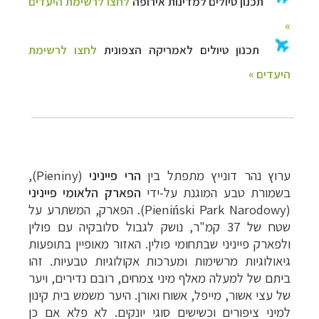
ערוץ נהר דונייץ מתפתל בין
הרי פייניני
(Pieniny
),
בשמורת טבע המוגנת על-ידי
הפארק הלאומי פייניני
(
Pieniński Park Narodowy). הפארק, המשתרע על
שטח של 37 קמ"ר, נושק לגבול סלובקיה עם פולין
ולפארק פייניני שבתחומי פולין. האזור מאופיין בתופעות
גיאולוגיות מרשימות ומערכות אקולוגיות טבעיות. זהו
ביתם של למעלה מאלף מיני צמחים, רובם נדירים, ויער
של עצי אשור, מייפל, אשוח ואורן. היער משמש בית קינון
למיני ציפורים וכשישים סוגי יונקים. לא פלא אם כן