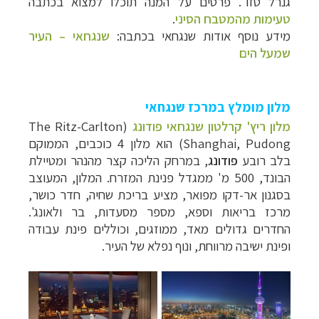
גנרל טזו". פרטים על המנה תוכלו למצוא בכתבה
טעימות מהמטבח הסיני
.
מידע נוסף אודות שנגחאי בכתבה:
שנגחאי – העיר
שמעל הים
מלון מומלץ במרכז שנגחאי
מלון ריץ' קרלטון שנגחאי פודונג
(
The Ritz-Carlton
Shanghai, Pudong
) הוא מלון 4 כוכבים, הממוקם
בלב רובע
פודונג
, במרחק הליכה קצר מהנהר ומטיילת
הבונד, 500 מ' ממגדל פנינת המזרח. המלון, המעוצב
בסגנון אר-דקו מפואר, מציע בריכת שחיה, חדר כושר,
מרכז בריאות וספא, מספר מסעדות, בר ולאונג'.
החדרים גדולים מאד, ממוזגים, וכוללים פינת עבודה
ופינת ישיבה מרווחת, ונוף נפלא של העיר.