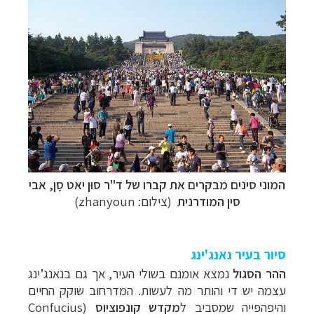
המוני סינים מבקרים את
קברו של
ד"ר סוּן יאט סָן, אבי
סין המודרנית
(צילום: zhanyoun)
סיור בעיר נאנג'ינג
ההר הסגול
נמצא אומנם בשולי העיר, אך גם בנאנג’ינג
עצמה יש די והותר מה לעשות. המדרחוב שוקק החיים
והיפהפייה שמסביב ל
מקדש קונפוציוס
(Confucius