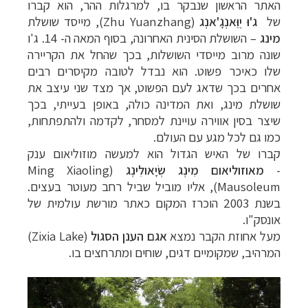
האתר הראשון שנבקר בו, למרגלות ההר, הוא קברו
של
ג'וּ יְוֵּאנְגָ'אנְג
(Zhu Yuanzhang)
, מייסד שושלת
מינג
–
השושלת הסינית האחרונה, בסוף המאה ה- 14. ג'ו
שונה מרוב מייסדי השושלות, בכך שהחל את הקריירה
שלו כאיכר פשוט. הוא נבדל לטובה מקיסרים רבים
אחרים בכך שדאג לעם הפשוט, אך מצד שני עיצב את
שושלת מינג, ואת המדינה כולה, באופן בעייתי, בכך
שיצר בסין אווירה עויינת למסחר, לקדמה ולהתפתחות,
כמו גם לכל מגע עם העולם.
קברו של האיש הגדול הוא למעשה מוזוליאום ענק
-
מאוזוליאום מִינְג שְׂיָאולִינְג
(
Ming Xiaoling
Mausoleum‏
)
, אליו מוביל שביל רחב מעוטר בעצים.
בשנת 2003 הוכרז המקום כאתר מורשת עולמית של
אונסק"ו.
מעל אחוזת הקבר נמצא
אגם הענן הסגול
(
Zixia Lake
)
המרהיב, שמקומיים דגים, שוחים ומתרחצים בו.