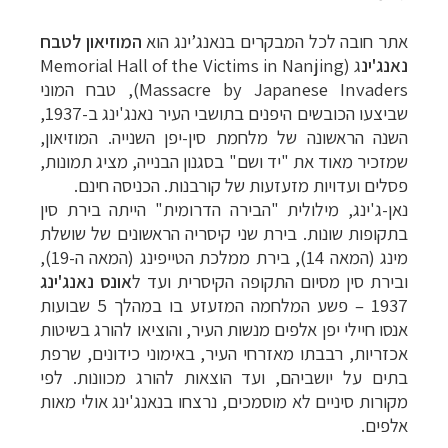
אתר חובה לכל המבקרים בנאנג’ינג הוא
המוזיאון לטבח
נאנג'ינ
ג (Memorial Hall of the Victims in Nanjing
Massacre by Japanese Invaders), טבח המוני
שביצעו הכובשים היפנים בתושבי העיר נאנג'ינג ב-1937,
השנה הראשונה של מלחמת סין-יפן השנייה. המוזיאון,
שמזכיר מאוד את "יד ושם" בסגנון הבנייה, מציג תמונות,
פסלים ועדויות מזעזעות של קורבנות. הכניסה חינם.
נאן-ג'ינג, מילולית "הבירה הדרומית" הייתה בירת סין
בתקופות שונות. בירת שני קיסריה הראשונים של שושלת
מינג (המאה 14), בירת ממלכת הטייפינג (המאה ה-19),
ובירת סין מסיום התקופה הקיסרית ועד ל
אונס נאנג'ינג
1937 – פשע המלחמה המזעזע בו במהלך 5 שבועות
אנסו חיילי יפן אלפים מנשות העיר, והוציאו להורג בשיטות
אכזריות, רבבתו מאזרחי העיר, באימוני כידונים, שרפת
בתים על יושביהם, ועד הוצאות להורג מכוונות. לפי
מקורות סיניים לא מוסמכים, נרצחו בנאנג'ינג אולי מאות
אלפים.