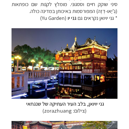
סיני שוקק חיים וססגוני. מומלץ לקנות שם כופתאות
(גְ’יַאוּ-דְזֶה) המפורסמות באיכותן במדינה כולה.
* גני יויואן נקראים גם
גני יו
(Yu Garden)
גני יויואן, בלב העיר העתיקה של שנגחאי
(צילום: zorazhuang)