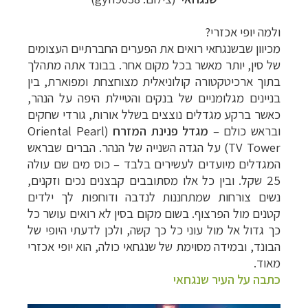
ולמה יופי אכזרי?
מכיוון שבשנגחאי רואים את הפערים החברתיים העצומים
של סין, יותר מאשר בכל מקום אחר. בבונד אתה מתהלך
בתוך ארכיטקטורה קולוניאלית מצוחצחת ומפוארת, בין
בניינים מגלומניים של בנקים והטיילת היפה על הנהר,
כאשר ברקע מגדלים נוצצים בשלל אורות, גורדי שחקים
ובראש כולם –
מגדל פנינת המזרח
(Oriental Pearl
TV Tower) על הגדה השנייה של הנהר. הברים שבראש
המגדלים מיועדים לעשירים בלבד – כוס מים שם עולה
25 שקל. ובין כל אלו מסתובבים קבצנים נכים וזקנים,
נשים צורחות שמתחננות לנדבה ודוחפות לך ילדים
קטנים מול הפרצוף. בשום מקום בסין לא רואים עושר כל
כך גדול אל מול עוני כל כך קשה, ולכן לדעתי היופי של
הבונד, ובמידה מסוימת של שנגחאי כולה, הוא יופי אכזרי
מאוד.
כתבה על העיר שנגחאי