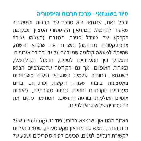
סיור בשנגחאי - מרכז תרבות והיסטוריה
ובכל זאת, שנגחאי היא מרכז של תרבות והיסטוריה
שאסור להחמיץ.
המוזיאון ההיסטורי
המצוין שבקומת
הקרקע של
מגדל פנינת המזרח
(בעצמו יצירה
ארכיטקטונית מדהימה) משחזר את שנגחאי הישנה,
שהייתה למעשה קולוניה שנשלטה על ידי קהילה אירופית:
המאבק בין המערביים לסינים, הניצול הקולוניאלי,
מאורות האופיום, אך גם הקידמה שהמערביים הביאו
לשנגחאי. רחובות שלמים בשנגחאי הישנה משוחזרים
באמצעות בובות שעווה: ריקשות וכרכרות, ברים
מערביים יוקרתיים וחנויות סיניות מסורתיות, מאורות
אופיום ואולמות בורסה רועשים. המוזיאון מקים את
ההיסטוריה של שנגחאי לחיים.
באזור המוזיאון, שנמצא ברובע
פודונג
(
Pudong
)
שעל
גדת הנהר, נמצא גם מוזיאון סקס מעניין, שמציג נעליים
לקשירת רגליים לנשים, סכינים לסירוס סריסים ושפע של