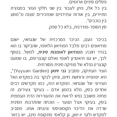
פסלים סיניים ארוטיים.
בין כל אלו, ניתן לעבור בין שני חלקי הנהר במנהרת
התיירים, בין אורות עתידניים שמזכירים סצנה מ"מסע
בין כוכבים".
סין הסופר-מודרנית, בלא כל ספק.
בכיכר העם, הכיכר המרכזית של שנגחאי, ישנם
מוזיאונים רבים מלבד המוזיאון הלאומי, שהביקור בו הוא
בגדר חובה:
המוזיאון לאומנות סינית
, למשל. בנוסף
לכך, יש גם תיאטרון לאומי ואולם קונצרטים, בו שמענו
קונצרט נפלא של מוזיקה סינית מסורתית.
העיר העתיקה, מסביב
גני יויואן
(Yuyuan Garden)*,
היא יפהפייה ורוחשת חיים, וניתן לבקר בה במקדש האל
העירוני של שנגחאי. המקדש הזה, כמו מקדשים רבים
אחרים בסין, מלא בהמון אדם – בעיקר צעירים. זה
מחזה משובב נפש לראות את התעוררות הדת העממית
בסין, בעיקר אצל הנוער – הוכחה שהתרבות הסינית
שרדה את הדיכוי הקומוניסטי וניצחה אותו. מסביב
למקדש ולגני יו-יואן, גן קלאסי מתקופת מינג, יש בזאר