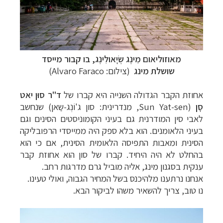
מאוזוליאום מִינְג שְׂיָאולִינְג, בו קבור מייסד
שושלת
מינג
(צילום: Alvaro Faraco)
אחוזת הקבר הגדולה השנייה היא קברו של
ד"ר סוּן יאט
סָן
(
Sun Yat-sen,
מנדרינית: סון ג'וֹנְג-שַאן) שנחשב
לאבי סין המודרנית גם בעיני הקומוניסטים הסינים וגם
בעיני הלאומנים. הוא בלא ספק היה ממייסדי הרפובליקה
הסינית ומאבות התפיסה הלאומית הסינית, אם כי הוא
בהחלט לא היה היחיד. קברו של סון הוא אחוזת קבר
ענקית בסגנון מינג, אליה מוביל גרם מדרגות רחב.
אנחנו נרתענו מלהיכנס בשל המחיר הגבוה, ואולי טעינו.
נו טוב, צריך להשאיר משהו לביקור הבא.