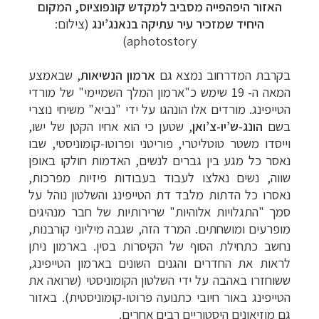
האזור היפהפייה מסביב למקדש קונפוציוס, המקום
היחיד שמזכיר עיר עתיקה בנאנג’ינג
(צילום:
aphotostory)
בקרבת המדרחוב נמצא גם
ארמון הנשיאות
, שבאמצע
המאה ה- 19 שימש כ"ארמון המלך השמיימי" של מורדי
הטייפינג. מורדים אלו הונהגו על ידי "נביא" משיחי נוצרי
בשם
הונג-ש’יו-צ’ואן
, שטען כי הוא אחיו הקטן של ישו,
וייסדו משטר טוטליטרי, פוריטני ופרוטו-קומוניסטי, שבו
נאסר כל מגע בין גברים לנשים, האדמות חולקו באופן
שווה, נשים נאלצו לעבוד בעבודות פיזיות מפרכות,
נאסרו כל הדתות מלבד דת הטייפינג והשלטון נוהל על
סמך "התגלויות אלוהיות" שרירותיות של חבר מנהיגים
מופרעים ומושחתים. המרד הזה, שגבה מיליוני קורבנות,
נחשב כתחילת הסוף של הקיסרות בסין. בארמון ניתן
לראות את החדרים והגנים השונים בארמון הטייפינג,
ששוחזרו באהבה על ידי השלטון הקומוניסטי (שרואה את
הטייפינג באור חיובי כתנועה פרוטו-קומוניסטית). באזור
גם מוזיאונים היסטוריים רבים אחרים.