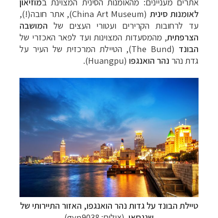
אתרים מעניינים: מהאומנות הסינית המצוינת ב
מוזיאון
לאומנות סינית
(China Art Museum), אתר חובה(!),
עד לרחובות הקרירים ועטורי העצים של
המושבה
הצרפתית
, מהמסעדות המצוינות ועד לפאר האכזרי של
הבונד
(The Bund), הטיילת המרכזית של העיר על
גדת נהר
נהר הואנגפו
(Huangpu).
תכנון
טיולים למזרח הרחוק
לחצו לרשימת יעדים »
תכנון
טיולים לפולינזיה הצרפתית
לחצו לפרטים »
תכנון
טיולים לאוסטרליה וניו זילנד
לחצו לרשימת
ההצעות »
טיילת הבונד על גדות נהר הואנגפו, האזור התיירותי של
שנגחאי
(צילום: gyn9038)