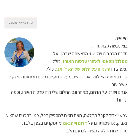
12 דצמבר, 2024
היי יאיר,
בוא נעשה קצת סדר...
סדרת הכתבות שלי שזו הראשונה שבהן - על
מסלול מהאנוי לאזורי טרסות האורז
, כולל
סאפה, וזו
השנייה על הלופ של הא ז′יאנג
, כולל
שייט במפרץ הא לונג, אכן דורשת מעל שבועיים נטו, וברוטו אתה נושק ל-
3 שבועות.
אנחנו ויתרנו על הדרום, מאחר וגם החלום שלי היה טרסות האורז, וכמה
שיותר!
עכשיו צריך לקבל החלטה, האם רוצים להספיק הכל, כמו בתכנית שהציע
זאביק, או שמוותרים על
דרום וייטנאם
ומתמקדים בצפון בלבד.
מודה שזו החלטה קשה. לכו עם הלב.