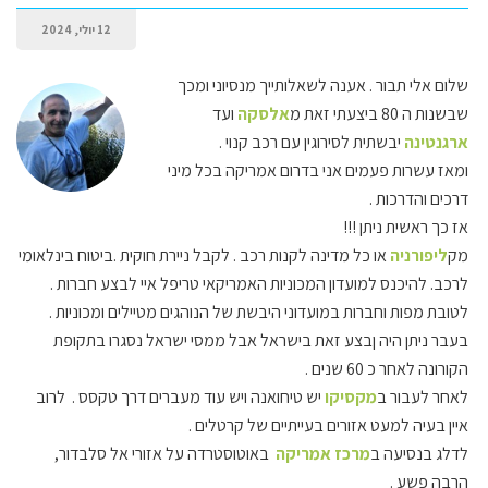
12 יולי, 2024
שלום אלי תבור . אענה לשאלותייך מנסיוני ומכך
שבשנות ה 80 ביצעתי זאת מ
אלסקה
ועד
ארגנטינה
יבשתית לסירוגין עם רכב קנוי .
ומאז עשרות פעמים אני בדרום אמריקה בכל מיני
דרכים והדרכות .
אז כך ראשית ניתן !!!
מק
ליפורניה
או כל מדינה לקנות רכב . לקבל ניירת חוקית .ביטוח בינלאומי
לרכב. להיכנס למועדון המכוניות האמריקאי טריפל איי לבצע חברות .
לטובת מפות וחברות במועדוני היבשת של הנוהגים מטיילים ומכוניות .
בעבר ניתן היה ןבצע זאת בישראל אבל ממסי ישראל נסגרו בתקופת
הקורונה לאחר כ 60 שנים .
לאחר לעבור ב
מקסיקו
יש טיחואנה ויש עוד מעברים דרך טקסס . לרוב
איין בעיה למעט אזורים בעייתיים של קרטלים .
לדלג בנסיעה ב
מרכז אמריקה
באוטוסטרדה על אזורי אל סלבדור,
הרבה פשע .