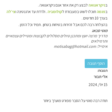
ב
ניקראגואה
לבצע רק את אזור אגם ניקראגואה .
ב
פנמה
תוכלו לשוט במעבורת ל
קולומביה
. ולרדת עד ארגנטינה ו
צי′לה
בערך 10 חודשים .
בהצלחה רבה לכם אבל זהירות בטיחות בטחון . תמיד וכל הזמן .
מוטי סבאג
מדריך מרצה יועץ ומתכנן טיולים מסלולים לקבוצות ומטיילים עצמאיים
ותרמילאים
אימייל:
motisabag@hotmail.com
תגובות:
אלי תבור
15 יולי, 2024
תודה רבה מוטי על הסבר מפורט מוערך ביותר