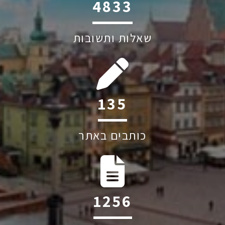
6045
שאלות ותשובות
194
כותבים באתר
1809