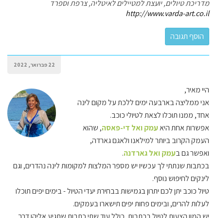
מדריכת טיולים, יועצת למטיילים לאיטליה, צרפת וספרד
http://www.varda-art.co.il
22 פברואר, 2022
היי מאיר,
אני ממליצה בארבעה ימים ללכת על מקום לינה
אחד, ממנו תוכלו לצאת לטיולי כוכב.
אפשרות אחת היא
עמק ואל די-פאסה
, שהוא
העמק הקרוב ביותר למילאנו ולאגם גארדה,
ואפשר גם ב
עמק ואל גארדנה
.
בכתבות שנתתי לך עכשיו יש מספר המלצות למקומות לינה נהדרים, וגם
לינקים לחיפוש נוסף.
טיול כוכב יתן לכם יתרון בגמישות בבחירת יעדי הטיול - בימים יפים תוכלו
לעלות להרים, ובימים פחות יפים תישארו בעמקים.
יש המון הצעות לטיול בכתבות, כולל עוד שתי כתבות שתגיע אליהן דרך