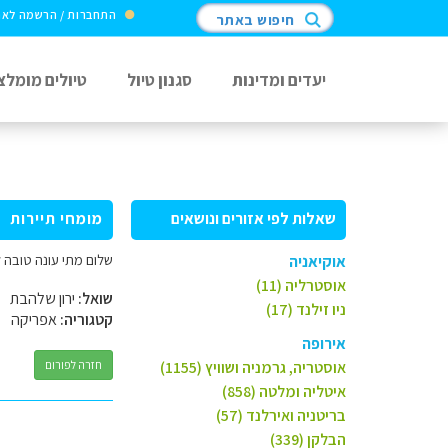
התחברות / הרשמה לא
חיפוש באתר
יעדים ומדינות
סגנון טיול
טיולים מומלצ
שאלות לפי אזורים ונושאים
מומחי תיירות
שלום מתי עונה טובה ל
אוקיאניה
אוסטרליה (11)
שואל:
ירון שלהבת
ניו זילנד (17)
קטגוריה:
אפריקה
אירופה
אוסטריה, גרמניה ושוויץ (1155)
חזרה לפורום
איטליה ומלטה (858)
בריטניה ואירלנד (57)
הבלקן (339)