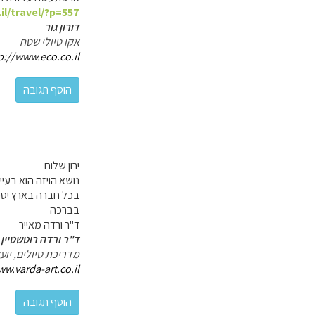
il/travel/?p=557
דורון גור
אקו טיולי שטח
p://www.eco.co.il/
ירון שלום
נושא הויזה הוא בע
בכל חברה בארץ יספק
בברכה
ד"ר ורדה מאייר
ד"ר ורדה רוטשטיין 
מדריכת טיולים, יו
ww.varda-art.co.il