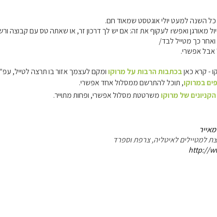
ל השנה למעט יולי אוגטסט שמאוד חם.
לא חייבים לצאת בטיול מאורגן ואפשr לעקוף את זה: אם יש לך דרכון זר, או שאתה טס
ואחר כך מטייל לבד/
 אבל אפשרי.
ו - קרא כאן
בכתבות הרבות על מרוקו
ומקם לעצמך אזור בו תרצה לטייל, עפ"י
פים במרוקו
, תוכל להתרשם ממסלול אחד אפשרי.
קניונים של מרוקו
משרטטת מסלול אפשרי, ופחות מתוייר.
מאייר
עצת למטיילים לאיטליה, צרפת וספרד
http://w