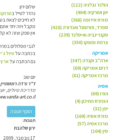
הולנד ובלגיה (122)
שלום ירון
יוון וטורקיה (404)
נהדר לטייל ב
מרוקו
כ
מזרח אירופה (368)
מקבל ויזה יחד אתם 
ספרד, פורטוגל ואנדורה (428)
אין ספק שזה לא קל
סקנדינביה ואיסלנד (239)
צרפת ומונקו (350)
לגבי מסלולים במרוק
אמריקה
בכתבה על
טיול ג′י
ארה"ב וקנדה (347)
גם הכתבה על
ארץ ה
דרום אמריקה (89)
מרכז אמריקה (81)
יום טוב
ד"ר ורדה רוטשטיין 
אסיה
מדריכת טיולים, יו
הודו (69)
ww.varda-art.co.il
המזרח התיכון (4)
יפן (32)
מזרח אסיה (169)
תגובות:
מרכז אסיה (57)
ירון שלהבת
סין (104)
17 נובמבר, 2009