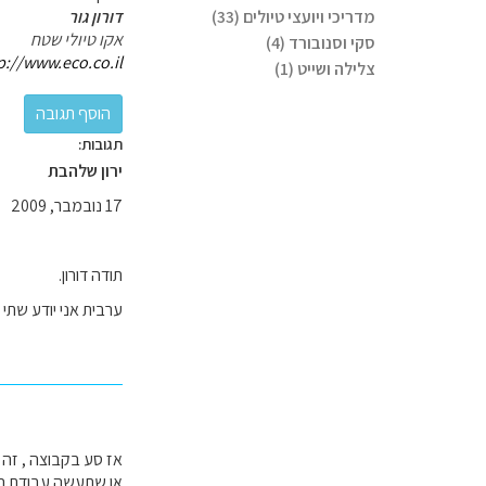
מדריכי ויועצי טיולים (33)
דורון גור
אקו טיולי שטח
סקי וסנובורד (4)
p://www.eco.co.il/
צלילה ושייט (1)
תגובות:
ירון שלהבת
17 נובמבר, 2009
תודה דורון.
ערבית אני יודע שתי 
אז סע בקבוצה , זה ג
או שתעשה עבודת הכ