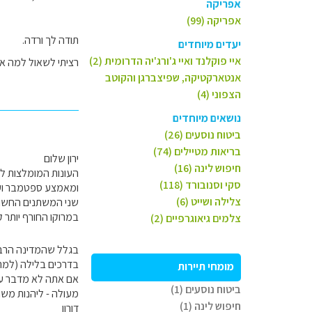
אפריקה
אפריקה (99)
תודה לך ורדה.
יעדים מיוחדים
איי פוקלנד ואיי ג'ורג'יה הדרומית (2)
רציתי לשאול למה את
אנטארקטיקה, שפיצברגן והקוטב
הצפוני (4)
נושאים מיוחדים
ביטוח נוסעים (26)
בריאות מטיילים (74)
ירון שלום
חיפוש לינה (16)
העונות המומלצות לט
סקי וסנובורד (118)
ומאמצע ספטמבר וע
צלילה ושייט (6)
שני המשתנים החשובי
במרוקו החורף יותר קר
צלמים גיאוגרפיים (2)
בגלל שהמדינה הרבה 
בדרכים בלילה (למרו
מומחי תיירות
אם אתה לא מדבר ער
ביטוח נוסעים (1)
מעולה - ליהנות משנ
חיפוש לינה (1)
דורון