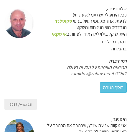
שלום פנינה,
ככל הידוע לי- יש (אני לא עשיתי).
לדעתי, אחד מקסמי הטיול בנופי
סקוטלנד
הנהדרים הוא הנינוחות והשקט.
הייתי שוקל בילוי לילה אחד לפחות ב
אי סקאי
במקום טיול יום.
בהצלחה
רמי דברת
הרצאות חוויתיות על מסעות בעולם
דוא"ל: ramidov@zahav.net.il
16 אפריל, 2017
הי פנינה,
אני מקווה שנועה שוורץ, שכתבה את הכתבה על
האי סקאי, תשיב לך בהמשך.