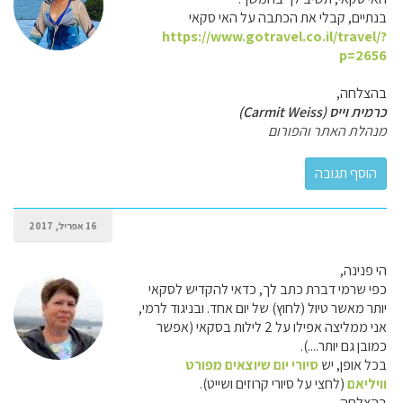
בנתיים, קבלי את הכתבה על האי סקאי
https://www.gotravel.co.il/travel/?
p=2656
בהצלחה,
כרמית וייס (Carmit Weiss)
מנהלת האתר והפורום
16 אפריל, 2017
הי פנינה,
כפי שרמי דברת כתב לך, כדאי להקדיש לסקאי
יותר מאשר טיול (לחוץ) של יום אחד. ובניגוד לרמי,
אני ממליצה אפילו על 2 לילות בסקאי (אפשר
כמובן גם יותר....).
בכל אופן, יש
סיורי יום שיוצאים מפורט
וויליאם
(לחצי על סיורי קרוזים ושייט).
בהצלחה,