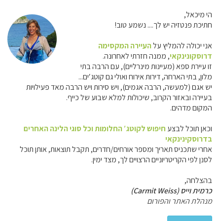
הי מיכאל,
חתיכת פנטזיה יש לך.... נשמע טוב!
אני יכולה להמליץ על
העיירה המקסימה
דרוסקונינקאי
, ממנה חזרתי לאחרונה.
זו עיירת ספא (מעיינות מינרליים), עם הרבה בתי
מלון, בתי הארחה, דירות אירוח ואולי גם קוטג′ים...
יש אגם (למעשה, הרבה אגמים), ויש סירות ויש הרבה מאד פעילויות
בעיירה ובאזור הקרוב, שיכולות למלא שבוע של כייף.
המקום מדהים.
וכאן תוכל לבצע
חיפוש לקוטג′ החלומות וכל סוגי הלינה האחרים
בדרוסקינינקאי
אחרי שתכניס תאריך ומספר אורחים/חדרים, תקבל תוצאות, אותן תוכל
לסנן לפי הקריטריוניים הרצויים לך, מצד ימין.
בהצלחה,
כרמית וייס (Carmit Weiss)
מנהלת האתר והפורום