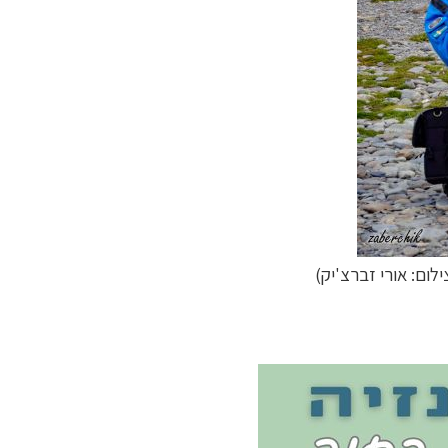
לום: אורי זברצ'יק)