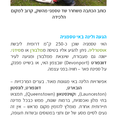
כותב הכתבה משחרר שד
טסמני מהשק, קרוב למקום
הלכידה
הגעה ולינה באי טסמניה
האי טסמניה שוכן כ-250 ק"מ דרומית ליב
שת
אוסטרליה
. ני
תן להגיע אליו בטיס
ה מ
מלבורן
או מ
סידני
.
ישנה גם
מעבורת, שיוצאת ממלבורן ומגיעה לעיר
דוונפורט
(
Devonport
) שבצפון האי, או בשייט מפנק,
על ספינת פאר
–
חוויה בפני עצמה.
אפשרויות הלינה באי מגוונות מאוד. בערים המרכזיות
–
הובארט
,
דוונפורט
,
לונסטון
(
Launceston
),
ו
קווינסטאון
(
Queenstown
), תמצאו
בתי מלון ואכסניות, ברמות שונות, ממש כבכל מדינה
תיירותית אחרת. מומלץ להזמין מקום מראש
–
אין זה
נעים לסיים מסע של יום וחצי במטוסים ובשדות תעופה,