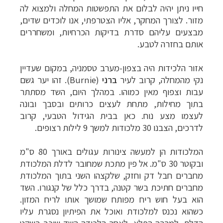
חייו ניתן יהיה לבלום את התפשטות המחלה ולמצוא לה
מזור. לצורך המחקר, אליו הצטרפתי, אנו לוכדים שדים,
מבצעים עליהם סדרת בדיקות הכרחיות, ומשחררים
אותם בחזרה לטבע.
אזור הלכידות היה בצפון-מערב טסמניה, במקום שעדיין
נקי מהמחלה, קרוב לעיר
ברני
(Burnie)
. זהו יער גשם
עבות וצפוף מאין כמוהו. במהלך היום, השד מסתתר
בתוך מחילות, מתחת לעצים כרותים ובסבך ובונה
לעצמו מצע נוח. כאן בבית הגידול הטבעי, קרוב
לדרכים, הצבנו 30 מלכודות למשך 9 לילות רצופים.
המלכודות הן למעשה צינורות עגולים באורך 80 ס"מ
ובקוטר 30 ס"מ. אל פין מתכת שמחובר לדלת המלכודת
מחברים חבל דק וחזק, שלקצהו השני בתוך המלכודת
מחברים חתיכת בשר קטנה, בדרך כלל של קנגורו. השד
הוא בעל חוש ריח מפותח שמושך אותו לריח המזון.
כשהוא נכנס למלכודת ואוכל את הפיתיון נסגרת עליו