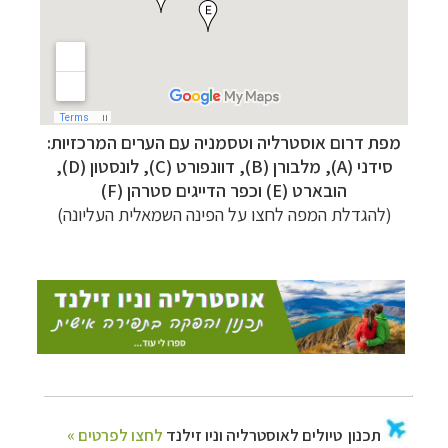
תכנון
טיולים לאוסטרליה וניו זילנד
לחצו לפרטים »
מפת דרום אוסטרליה וטסמניה עם הערים המרכזיות:
תכנון
טיולים למזרח הרחוק
לחצו לרשימת היעדים »
סידני
(A)
,
מלבורן
(B),
דוונפורט
(C), לונסטון (D),
הובארט (E) וכפר הדייגים סטרהן (F)
תכנון
טיולים לפולינזיה הצרפתית
לחצו לפרטים »
(להגדלת המפה לחצו על הפינה השמאלית העליונה)