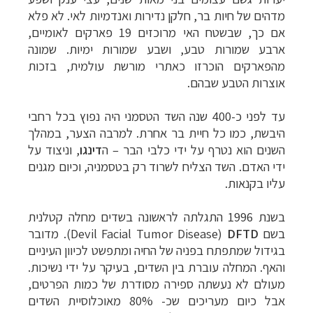
מדהים של חיות בר, חלקן נדירות ואנדמיות לאי. לא פלא
אם כך, שבשטח האי מרוכזים 19 פארקים לאומיים,
ארבע שמורות טבע, ושבע שמורות ימיות. שמונה
מהפארקים הוכרזו כאתרי מורשת עולמית, בזכות
אוצרות הטבע שבהם.
עד לפני כ-400 שנה השד הטסמני היה נפוץ בכל רחבי
היבשת, כמו כל חיית בר אחרת. למרבה הצער, במהלך
השנים הוא נטרף על ידי כלבי הבר – ה
דינגו
,
וניצוד על
ידי האדם. השד הצליח לשרוד רק בטסמניה, וכיום מגנים
עליו בקנאות.
בשנת 1996 התגלתה לראשונה בשדים מחלה קטלנית
בשם
DFTD
Devil Facial Tumor Disease)
). מדובר
בגידול שמתפתח בפניה של החיה ומתפשט לכיוון העיניים
והאף. המחלה עוברת בין השדים, בעיקר על ידי נשיכות.
מעולם לא נעשתה ספירה מסודרת של כמות הפרטים,
אבל כיום מעריכים שכ- 80% מאוכלוסיית השדים