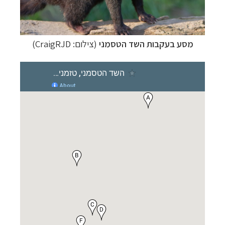
מסע בעקבות השד
הטסמני
(צילום: CraigRJD)