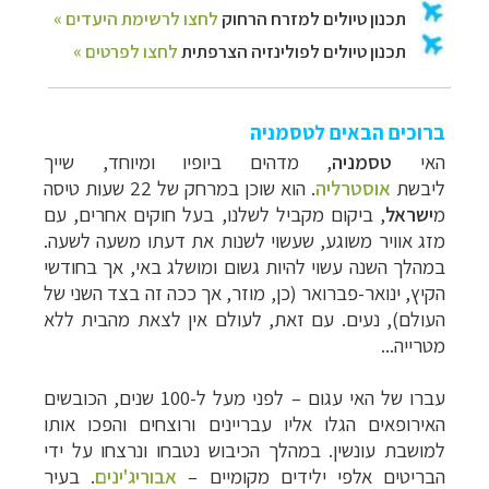
ברוכים הבאים לטסמניה
האי
טסמניה
, מדהים ביופיו ומיוחד, שייך
ליבש
ת
אוסטרליה
.
הוא שוכן במרחק של 22 שעות טיסה
מ
ישראל
, ביקום מקביל לשלנו, בעל חוקים אחרים, עם
מזג אוויר משוגע, שעשוי לשנות את דעתו משעה לשעה.
במהלך השנה עשוי להיות גשום ומושלג באי, אך בחודשי
הקיץ, ינואר-פברואר (כן, מוזר, אך ככה זה בצד השני של
העולם), נעים. עם זאת, לעולם אין לצאת מהבית ללא
מטרייה...
עברו של האי עגום
–
לפני מעל ל-100 שנים, הכובשים
האירופאים הגלו אליו עבריינים ורוצחים והפכו אותו
למושבת עונשין. במהלך הכיבוש נטבחו ונרצחו על ידי
הבריטים אלפי ילידים מקומיים –
אבוריג'ינים
.
בעיר