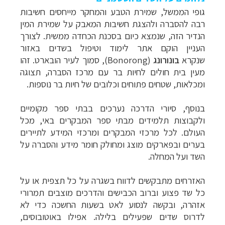
גופי הממשל, שמירת הטבע והמחקר מייחסים חשיבות
רבה להסברה ולהצגת חשיבות המאבק על שמירת המין
הנדיר הזה, שנמצא כיום בסכנת הכחדה ממשית. לצורך
העניין הוקם אתר לימוד וטיפול בשדים
באזור
שנקרא
בונורונג
(
Bonorong
)
, סמוך לעיר
הובארט
. זהו
מעין בית חולים לחיות בר עם מרכז הסברה, תצוגה
ומכלאות, שטחים פתוחים וכלובים של חיות בר נוספות.
בנוסף, סיורי הדרכה נערכים בבתי ספר מקומיים
ולקבוצות תלמידים מבתי ספר המבקרים באי, מכל
העולם. לכל מרכזי המבקרים ומרכזי המידע לתיירים
בערים ובפארקים מוצג ומחולק חומר מידע והסברה על
השד ועל המחלה.
האזרחים מתבקשים לדווח בשגרה על כל תצפית או על
כל שד פצוע וברוב הכבישים והדרכים מוצבים תמרורי
אזהרה, ובקשה לנסוע לאט בשעות החשכה כדי לא
לדרוס שדים שפעילים בלילה. אפילו באוטובוסים,