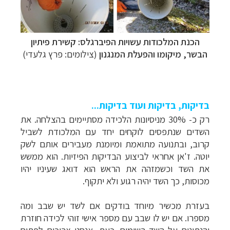
תכנון
טיולים לאוסטרליה וניו זילנד
לחצו לפרטים »
תכנון
טיולים למזרח הרחוק
לחצו לרשימת היעדים »
תכנון
טיולים לפולינזיה הצרפתית
לחצו לפרטים »
הכנת המלכודות עשויות הפיברגלס: קשירת פיתיון
הבשר, מיקומו והפעלת המנגנון
(צילומים: פרץ גלעדי)
בדיקות, בדיקות ועוד בדיקות...
רק כ- 30% מניסיונות הלכידה מסתיימים בהצלחה. את
השדים שנתפסים לוקחים יחד עם המלכודת לשביל
קרוב, ובתנועה מתואמת ומיומנת מעבירים אותם לשק
יוטה. ז'אן אחראי לביצוע הבדיקות הפיזיות. הוא ממשש
את השד וכשמזהה את הראש הוא דואג שעיניו יהיו
מכוסות, כך השד יהיה רגוע ולא יתקוף.
בעזרת מכשיר מיוחד בודקים אם לשד יש שבב ומה
מספרו. אם יש לו שבב עם מספר אישי זוהי לכידה חוזרת
והנתונים על השד רשומים. כעת, אנחנו צריכים לפתוח