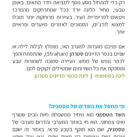
רק כדי להתחיל מסע נוסף למציאת חדר מתאים. באופן
טבעי, מחיר הלינה יורד ככל שמתרחקים מהמרכז
ויוצאים לפריפריית העיר. בעיירות מרוחקות יותר תוכלו
למצוא לודג'ים, הסמוכים לאזורים מיוערים ופראיים
יותר.
אם פניכם מועדות למערב האי, מומלץ לבלות לילה או
שניים בכפר הדייגים
סטרהן
(
Strahan
), שהתפתח והפך
לכפר נופש של ממש. העיירה סמוכה לשמורות טבע
ומספקת את כל השירותים שמטיילים זקוקים להם.
לינה בטסמניה
|
לינה בכפר הדייגים סטרהן
מי מחסל את השדים של טסמניה?
השד הטסמני
הוא היחיד ממשפחת חיות הכיס שטורף
ואינו צמחוני. הוא חי באזור המערבי והדרום מערבי של
טסמניה
, שם הוא מוקף בטבע פראי. באזור זה ישנם
יערות גשם עצומים בני מאות שנים, עצי ענק ושפע