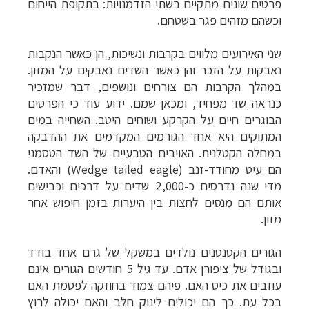
פרטים שונים מתקיים בשתי הזדמנויות: בתקופת הייחום
וכשהם מזהים פגר בשטחם.
שני האירועים מלווים בקרבות ונשיכות, הן כאשר הנקבות
נאבקות על הזכר והן כאשר השדים נאבקים על המזון.
במהלך הקרבות הם צורחים ונושפים, דבר שמזכיר
כנראה שד מפחיד, ומכאן שמם. ידוע עוד כי הפרטים
הבוגרים חיים על הקרקע ושוחים היטב. השחייה במים
המתוקים היא אחד הגורמים המקדמים את ההדבקה
במחלה הקטלנית. האויבים הטבעיים של השד הטסמני
הם עיט מחודד-זנב (
Wedge tailed eagle
)
והאדם.
מדי שנה נדרסים כ-2,000 שדים על דרכים וכבישים
אותם הם מנסים לחצות בין היערות בזמן חיפוש אחר
מזון.
הגורים הקטנטנים נולדים במשקל של גרם אחד בודד
ובגודל של ציפורן אדם. עד גיל 5 חודשים הגורים אינם
עוזבים את כיס האם. פיהם צמוד בחוזקה לפטמת האם
בכל עת. כך הם יכולים לינוק חלב והאם יכולה לרוץ