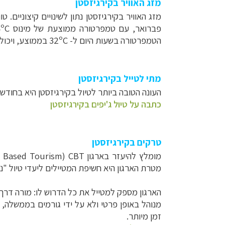
מזג האוויר בקירגיזסטן
מזג האוויר בקירגיזסטן נתון לשינויים קיצוניים
פברואר, עם טמפרטורה ממוצעת של מינוס
4ºC
הטמפרטורה בשעות היום ל-
32ºC
בממוצע, ויכול
מתי לטייל בקירגיזסטן
העונה הטובה ביותר לטיול בקירגיזסטן היא בחודשים
כתבה על טיול ג'יפים בקירגיזסטן
טרקים בקירגיזסטן
מומלץ להיעזר בארגון
CBT
(
 Based Tourism
מטרת הארגון היא חשיפת המטיילים ליעדי טיול "ניד
הארגון מספק למטייל את כל הדרוש לו: מורה דרך, 
מנוהל באופן פרטי ולא על ידי גורמים בממשלה,
זמן מיותר.