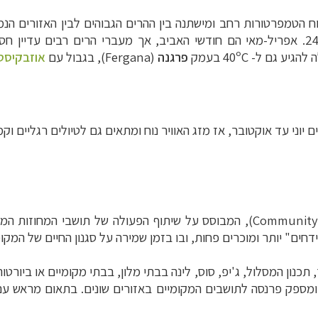
. טווח הטמפרטורות רחב ומישתנה בין ההרים הגבוהים לבין האזורים ה
2
. אפריל-מאי הם חודשי האביב, אך מעברי הרים רבים עדיין חסו
ה להגיע גם ל-
40ºC
בעמק
פרגנה
(Fergana),
בגבול עם
אוזבקיסט
 יוני עד אוקטובר, אז מזג האוויר נוח ומתאים גם לטיולים רגליים וקמ
Community
חים" יותר ומוכרים פחות, ובו בזמן שמירה על סגנון החיים של המקומי
תכנון המסלול, ג'יפ, סוס, לינה בבתי מלון, בבתי מקומיים או ביורטו
 ומספק פרנסה לתושבים המקומיים באזורים שונים. בתאום מראש עם