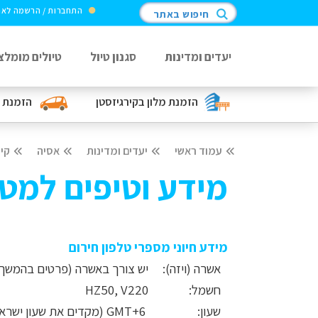
התחברות / הרשמה לא
חיפוש באתר
יעדים ומדינות
סגנון טיול
טיולים מומלצ
הזמנת מלון
בקירגיזסטן
הזמנת 
עמוד ראשי
יעדים ומדינות
אסיה
קיר
מידע וטיפים למטי
מידע חיוני מספרי טלפון חירום
אשרה (ויזה):
יש צורך באשרה (פרטים בהמשך)
חשמל:
HZ50, V220
שעון:
GMT+6 (מקדים את שעון ישראל ב- 4 שעות)