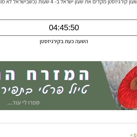
עון קירגיזסטן
מקדים את
שעון ישראל ב- 4 שעות (כשבישראל לא מונהג שעון קיץ).
השעה כעת בקירגיזסטן
ח הרחוק
לחצו לרשימת יעדים »
לינזיה הצרפתית
לחצו לפרטים »
טרליה וניו זילנד
לחצו לרשימת ההצעות »