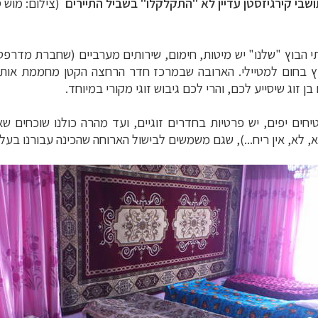
ושבי קירגיזסטן עדיין לא "התקלקלו" בשביל התיירים
(צילום: מוש ס
תי הבוץ "שלנו" יש מיטות, חימום, שירותים מערביים (שחברת מדרפ
ץ בחום למטיילי. הארובה שבמרכז חדר הרחצה הקטן מחממת אותו 
זוג שיסייע לכם, והרי לכם גיבוש זוגי מקורי במיוחד.
חים יפים, יש פרטיות בחדרים זוגיים, ועד מהרה כולנו שוכחים ש
, לא, אין ריח...), שגם משמשים לבישול הארוחה שהכינה עבורנו בעל