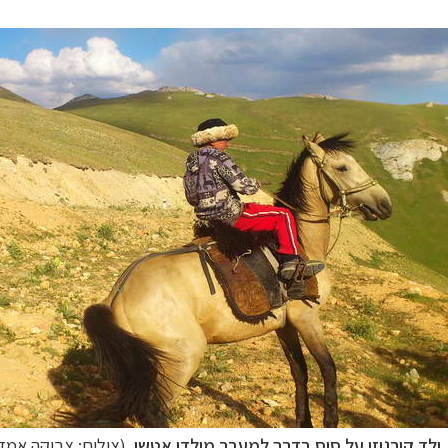
ילד קירגיזי על סוס בדרך למעבר מולדו אטשו
(צילום: צביקה אמדו