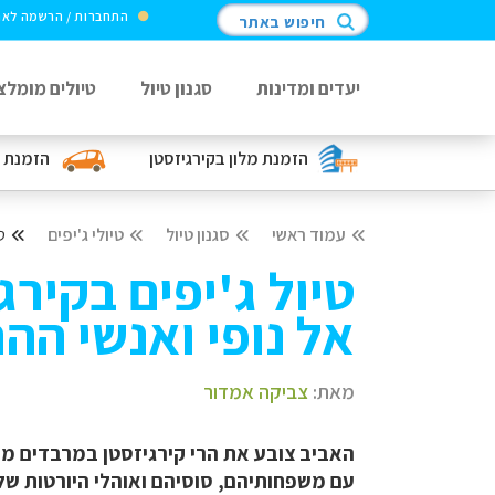
התחברות / הרשמה לא
חיפוש באתר
יעדים ומדינות
סגנון טיול
טיולים מומלצ
הזמנת מלון
בקירגיזסטן
הזמנת 
עמוד ראשי
סגנון טיול
טיולי ג'יפים
ט
טיול ג'יפים בקירג
אל נופי ואנשי ההר
מאת:
צביקה אמדור
האביב צובע את הרי קירגיזסטן במרבדים משג
עם משפחותיהם, סוסיהם ואוהלי היורטות ש