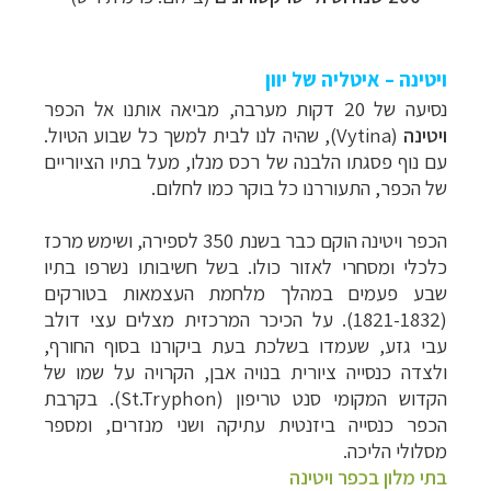
ויטינה – איטליה של יוון
נסיעה של 20 דקות מערבה, מביאה אותנו אל הכפר
ויטינה
(
Vytina
), שהיה לנו לבית למשך כל שבוע הטיול.
עם נוף פסגתו הלבנה של רכס מנלו, מעל בתיו הציוריים
של הכפר, התעוררנו כל בוקר כמו לחלום.
הכפר ויטינה הוקם כבר בשנת 350 לספירה, ושימש מרכז
כלכלי ומסחרי לאזור כולו. בשל חשיבותו נשרפו בתיו
שבע פעמים במהלך מלחמת העצמאות בטורקים
(1821-1832). על הכיכר המרכזית מצלים עצי דולב
עבי גזע, שעמדו בשלכת בעת ביקורנו בסוף החורף,
ולצדה כנסייה ציורית בנויה אבן, הקרויה על שמו של
הקדוש המקומי סנט טריפון (
St.Tryphon
). בקרבת
הכפר כנסייה ביזנטית עתיקה ושני מנזרים, ומספר
מסלולי הליכה.
בתי מלון בכפר ויטינה