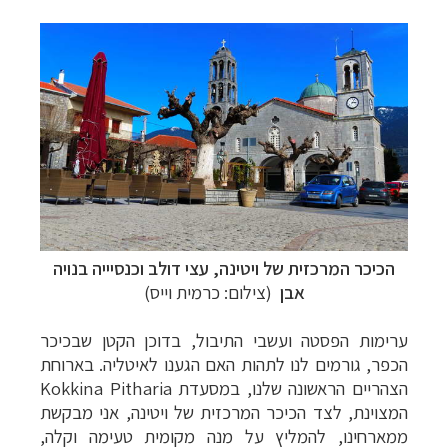
–
מסלולים מוכנים ב-11 יעדים
לחצו לבחירת המסלול
המתאים לכם »
–
מעטפת לוגיסטית מלאה: מלונות, רכב ופעילויות
לחצו למידע נוסף »
–
מערכת ניווט חכמה וליווי לאורך כל הדרך
לחצו
להסבר על השירות »
הכיכר המרכזית של ויטינה, עצי דולב וכנסיייה בנויה
אבן
(צילום: כרמית וייס)
ערימות הפסטה ועשבי התיבול, בדוכן הקטן שבכיכר
הכפר, גורמים לנו לתהות האם הגענו לאיטליה. בארוחת
הצהריים הראשונה שלנו, במסעדת
Kokkina Pitharia
המצוינת, לצד הכיכר המרכזית של ויטינה, אני מבקשת
ממארחינו, להמליץ על מנה מקומית טעימה וקלה,