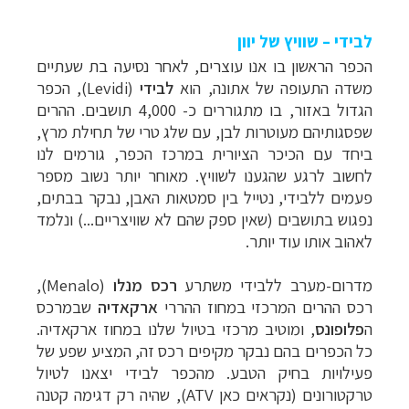
לבידי – שוויץ של יוון
הכפר הראשון בו אנו עוצרים, לאחר נסיעה בת שעתיים
משדה התעופה של אתונה, הוא
לבידי
(
Levidi
), הכפר
הגדול באזור, בו מתגוררים כ- 4,000 תושבים. ההרים
שפסגותיהם מעוטרות לבן, עם שלג טרי של תחילת מרץ,
ביחד עם הכיכר הציורית במרכז הכפר, גורמים לנו
לחשוב לרגע שהגענו לשוויץ. מאוחר יותר נשוב מספר
פעמים ללבידי, נטייל בין סמטאות האבן, נבקר בבתים,
נפגוש בתושבים (שאין ספק שהם לא שוויצריים...) ונלמד
לאהוב אותו עוד יותר.
מדרום-מערב ללבידי משתרע
רכס מנלו
(
Menalo
),
רכס ההרים המרכזי במחוז ההררי
ארקאדיה
שבמרכס
ה
פלופונס
, ומוטיב מרכזי בטיול שלנו במחוז ארקאדיה.
כל הכפרים בהם נבקר מקיפים רכס זה, המציע שפע של
פעילויות בחיק הטבע. מהכפר לבידי יצאנו לטיול
טרקטורונים (נקראים כאן
ATV
), שהיה רק דגימה קטנה