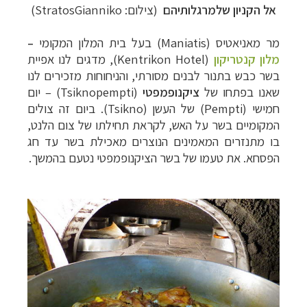
אל הקניון שלמרגלותיהם
(צילום:
StratosGianniko
)
מר מאניאטיס (
Maniatis
) בעל בית המלון המקומי
–
מלון קנטריקון
(
Kentrikon Hotel
), מדגים לנו אפיית
בשר כבש בתנור לבנים מסורתי, והניחוחות מזכירים לנו
שאנו בפתחו של
ציקנופמפטי
(
Tsiknopempti
) – יום
חמישי (
Pempti
) של העשן (
Tsikno
). ביום זה צולים
המקומיים בשר על האש, לקראת תחילתו של צום הלנט,
בו מתנזרים המאמינים הנוצרים מאכילת בשר עד חג
הפסחא. את טעמו של בשר הציקנופמפטי נטעם בהמשך.