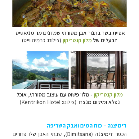
אפיית בשר בתנור אבן מסורתי שמדגים
מר מניאטיס
הבעלים של
מלון קנטריקון
(צילום: כרמית וייס)
מלון קנטריקון
- מלון פשוט עם עיצוב מסורתי, אוכל
נפלא ומיקום מנצח
(צילום: Kentrikon Hotel)
דימיצנה – כוח המים ואבק השריפה
הכפר
דימיצנה
(
Dimitsana
), שבתי האבן שלו פזורים