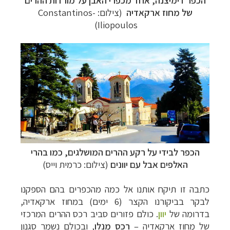
הכפר
דימיצנה
, אחד מכפרי האבן על מורדות ההרים
של מחוז ארקאדיה
(צילום: Constantinos-
Iliopoulos)
הכפר לבידי על רקע ההרים המושלגים, כמו בהרי
האלפים אבל עם יוונים
(צילום: כרמית וייס)
כתבה זו תיקח אותנו אל כמה מהכפרים בהם הספקנו
לבקר בביקורנו הקצר (6 ימים) במחוז ארקאדיה,
בדרומה של
יוון
. כולם פזורים סביב רכס ההרים המרכזי
של מחוז ארקאדיה –
רכס מנלו
, ובכולם נשמר סגנון