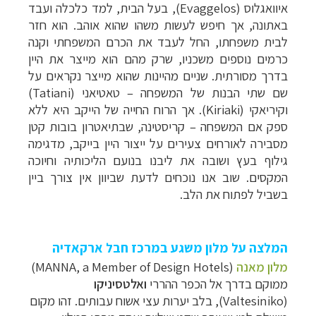
איוואגלוס (
Evaggelos
), בעל הבית, למד כלכלה ועבד
באתונה, אך חיפש לעשות משהו שהוא אוהב. הוא חזר
לבית משפחתו, החל לעבד את הכרם המשפחתי וקנה
כרמים נוספים משכניו, שרק מהם הוא מייצר את היין
בדרך מסורתית. שניים מהיינות שהוא מייצר נקראים על
שם שתי הבנות של המשפחה – טאטיאני (
Tatiani
)
וקיריאקי (
Kiriaki
). אך הרוח החייה של הייקב היא ללא
ספק אם המשפחה – קריסטינה, שבתיאטרון בובות קטן
מסבירה לאורחים צעירים על ייצור היין בייקב, מדגימה
גילוף בעץ ושובה את ליבנו בנועם הליכותיה וחיוכה
המקסים. שוב אנו נוכחים לדעת שביוון אין צורך ביין
בשביל לפתוח את הלב.
המלצה על מלון משגע במרכז חבל ארקאדיה
מלון מאנה
(MANNA, a Member of Design Hotels)
ממוקם בדרך אל הכפר ההררי
ואלטסיניקו
(Valtesiniko), בלב יערות עצי אשוח עבותים. זהו מקום