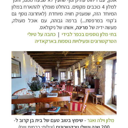
למלון 4 כוכבים מקסים. בהחלט מומלץ להתארח במלון
המיוחד הזה, שמעניק חוויה מיוחדת (לאחרונה נוסף גם
ג'קוזי במרפסת...) ברמה גבוהה, עם אוכל מעולה,
מעשה ידיה של
מרינה
, אשתו של ניקולאס.
בתי מלון נוספים בכפר לבידי
|
כתבה על טיולי
הטרקטורונים ופעילויות נוספות בארקאדיה
מלון וילה ואגר
- שיפוץ בטוב טעם של בית בן קרוב ל-
200 שנה וטיולי טרקטורונים
(צילום: כרמית וייס)