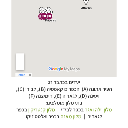
–
מסלולים מוכנים ב-11 יעדים
לחצו לבחירת המסלול
המתאים לכם »
יעדים בכתבה זו:
–
מעטפת לוגיסטית מלאה: מלונות, רכב ופעילויות
העיר אתונה (
A
) והכפרים קאפסיה (
B
), לבידי (
C
),
לחצו למידע נוסף »
ויטינה (
D
), לגאדיה (
E
), דימיצנה (
F
)
–
מערכת ניווט חכמה וליווי לאורך כל הדרך
לחצו
בתי מלון מומלצים:
להסבר על השירות »
מלון וילה ואגר
בכפר לבידי |
מלון קנטריקון
בכפר
לגאדיה |
מלון מאנה
בכפר
ואלטסיניקו