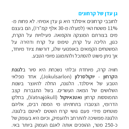
גן עדן של קרחונים
לחובבי קרחונים איסלנד היא גן עדן אמיתי. לא פחות מ-
11% משטח האי (למעלה מ-30 אלף קמ"ר!), הם בעצם
מים בצורתם המוצקה והקפואה. פעילויות על הקרח,
כגון, הליכה על קרח, טיפוס על קרח ודהירה על
המשטחים הקפואים באופנועי שלג, דורשות ציוד מיוחד,
אך ניתן פשוט להסתכל ולהתמוגג מיופי הטבע.
חוויה קרה, מיוחדת ובלתי נשכחת היא סיור ב
לגונת
הקרחון
-
יוקולסרלון
(
Jokulsarlon
), אחד מפלאי
הטבע של איסלנד. הלגונה, החלה להיווצר בשנות
השלושים של המאה העשרים. בשל התגברות קצב
התמוססות קרחון
ואטנאיוקול
Vatnajökull)
), בחלקו
הדרומי, הצטברו בתחתיתו מי המסה רבים, אליהם
מוטחים מידי פעם גושי קרח השטים לאיטם בלגונה.
הלגונה ממשיכה להתרחב ולהעמיק, וכיום היא בעומק של
כ-250 מטר, ההופכים אותה לאגם העמוק ביותר באי.