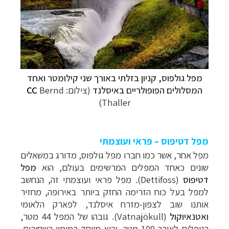
מפל גולפוס
, קניון בזלתי באורך שני קילומטר ואחד
המסלולים הפופולריים באיסלנד
(צילום:
Bernd
CC
Thaller)
מפל דטיפוס – פראי ועוצמתי
מפל אחר, אשר כמו חברו מפל גולפוס, מדורג במשאלים
שונים כאחד המפלים המרשימים בעולם, הוא
מפל
דטיפוס
(
Dettifoss
). מפל פראי ועוצמתי זה, הנחשב
למפל בעל כוח הזרימה החזק ביותר באירופה, מחזיר
אותנו שוב לצפון-מזרח איסלנד, לפארק הלאומי
ואטנאיוקול
(
Vatnajökull
). גובהו של המפל 44 מטר,
הנופלים לאורך 100 מטר, והוא מיוחד במימיו השחורים,