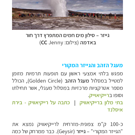
גייזר
–
סילון מים חמים המתפרץ דרך חור
באדמה
(צילום:
Jenny)
CC
מעגל הזהב והגייזר המקורי
מפגש בלתי אמצעי ראשון עם תופעות תרמיות מזומן
למטייל במסלול
מעגל הזהב
(
Golden Circle
), הכולל
מספר אטרקציות מרכזיות במסלול מעגלי, אשר תחילתו
וסו
פו ב
רייקיאוייק
.
בתי מלון ברייקיאוויק
|
כתבה על רייקיאוויק - בירת
איסלנד
כ-100 ק"מ צפונית-מזרחית לרייקיאוויק נמצא את
"הגייזר המקורי" –
גייזר
(
Geysir
). כבר ממרחק של כמה