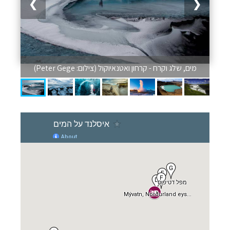
❯
❮
מים, שלג וקרח - קרחון ואטנאיוקול (צילום: Peter Gege)