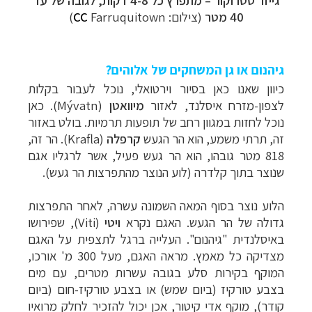
40 מטר
(צילום:
Farruquitown)
CC
גיהנום או גן המשחקים של אלוהים?
כיוון שאנו כאן בסיור וירטואלי, נוכל לעבור בקלות
לצפון-מזרח איסלנד, לאזור
מיוואטן
(
Mývatn
). כאן
נוכל לחזות במגוון רחב של תופעות תרמיות. בולט באזור
זה, תרתי משמע, הוא הר הגעש
קרפלה
(
Krafla
). הר זה,
818 מטר גובהו, הוא הר געש פעיל, אשר לרגליו אגם
שנוצר בתוך קלדרה (לוע הנוצר מהתפרצות הר געש).
הלוע נוצר בסוף המאה השמונה עשרה, לאחר התפרצות
גדולה של הר הגעש. האגם נקרא
ויטי
(
Viti
), שפירושו
באיסלנדית "גיהנום". העלייה ברגל לתצפית על האגם
מצדיקה כל מאמץ. מראה האגם, מעל 300 מ' אורכו,
המוקף בקירות סלע בגובה עשרות מטרים, עם מים
בצבע טורקיז (ביום שמש) או בצבע טורקיז-חום (ביום
קודר), מוקף אדי קיטור, אכן יכול להזכיר לחלק מרואיו