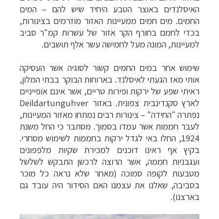
האיסלנדים באוצר הטבע היחיד שיש להם
–
המים
החמים. מים חמים ממעיינות האזור מוזרמים בצינורות,
בכדי לחמם בחורף הקר אזור של עשרות קמ"ר סביב
למעיינות, המונה מעל לחמישה עשר אלף תושבים.
שימוש אחר במים החמים קשור לסוגיה אשר העסיקה
אותי מאז הגעתי לאיסלנד. בארוחות הבוקר בבתי המלון,
ראיתי שפע של ירקות ופירות טריים, אשר אינם אופייניים
לארץ סקנדינבית צפונית. באזור
Deildartunguhver
נפתרה "החידה" – צינורות רבים נמתחו מאזור המעיינות,
לעבר חממות אשר עמדו בסמוך. מסתבר כי החל משנת
1924, החלו באי לגדל ירקות בחממות לשימוש מסחרי.
בקיץ אף ראינו דוכנים למכירת שקיות מלפפונים
ועגבניות חממה, אשר הרוצה לרכשן התבקש לשלשל
מטבעות לקופה סמוכה (מאחר שלא נראה כל מוכר
בסביבה, שאלנו את עצמנו האם הסידור היה עובד גם
בארצנו).