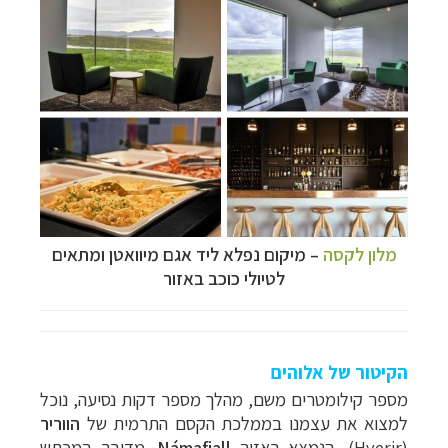
מלון לקסה
–
מיקום נפלא ליד אגם מיוואטן ומתאים
לטיולי כוכב באזור
–
מסלולים מוכנים ב-11 יעדים
לחצו לבחירת המסלול
המתאים לכם »
–
מעטפת לוגיסטית מלאה: מלונות, רכב ופעילויות
לחצו למידע נוסף »
הקיטור של אלוהים
–
מערכת ניווט חכמה וליווי לאורך כל הדרך
לחצו
מספר קילומטרים משם, מהלך מספר דקות נסיעה, נוכל
להסבר על השירות »
למצוא את עצמנו בממלכת הקסם התרמית של
הווריר
(
Hverir
), הנמצא באזור
Námafjall
. מדובר במכתש