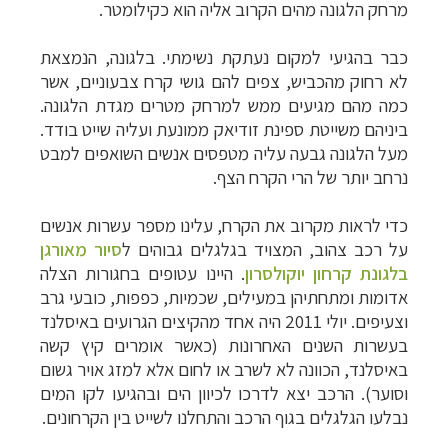
מרחק הלגונה מהים הקרוב אליה הוא כקילומטר.
כבר בהגיעי למקום נעתקת נשימתי. בלגונה, הנמצאת
לא רחוק מהכביש, צפים להם גושי קרח צבעוניים, אשר
כמה מהם מגיעים ממש למרחק מטרים מגדת הלגונה.
ביניהם משייטת ספינת זודיאק ממונעת ועליה שייט בודד.
מעל הלגונה גבעה עליה מטפסים אנשים השואפים למבט
נרחב יותר של הרי הקרח הצף.
כדי לראות מקרוב את הקרח, עלינו מספר עשרות אנשים
על רכב צהוב, המצויד בגלגלים גבוהים ל
סיור מאורגן
בלגונת קרחון יוקולסרון
. היינו עטופים בחגורות הצלה
אדומות ומתחתיהן במעילים, שכמיות, כפפות, כובעי גרב
וצעיפים. יולי 2011 היה אחד מהקיצים הגרועים באיסלנד
בעשרות השנים האחרונות (כאשר אומרים קיץ קשה
באיסלנד, הכוונה לא לשרב או לחום אלא למזג אויר גשום
וסוער). הרכב יצא לדרכו לכיוון הים ובהגיעו לקו המים
נבלעו הגלגלים בגוף הרכב והתחלנו לשייט בין הקרחונים.