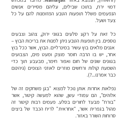
דמוי ירח, בתוכו שבילים, עליהם מסיירים אנשים
הנפעמים משלל תופעות הטבע המזומנות להם על כל
צעד ושעל.
כל זאת על רקע סלעים בגווני ירוק, צהוב וצבעים
נוספים. בין תופעות הטבע ניתן למנות את בריכות הבוץ
–
אגנים מלאים בוץ עשיר במינרליים. הבוץ, אשר ככל בוץ
אחר, יש בו הרבה חומר מוצק ומעט מים, הצבועים
בגוונים שונים של חום ואפור חימר, מבעבע תוך כדי
השמעת קולות ורחשים מוזרים לאוזני הצופים (גיהינום
כבר אמרנו...?).
נפלאות אחרות אותן נוכל למצוא "בגן משחקים זה של
אלוהים", הם עמודי עשן, שהוא למעשה קיטור, אשר
"בורח" מבעד לחורים בסלע. פעמים רבות קיטור זה
מהול בגפרית אשר, "אחראית" לריח הכבד של ביצים
סרוחות השורר באזור.