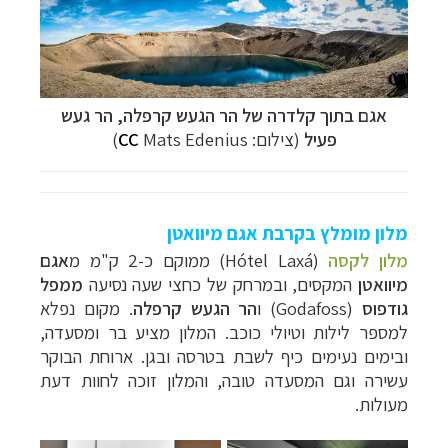
אגם בתוך קלדרה של הר הגעש קרפלה, הר געש
פעיל
(צילום:
Mats Edenius)
CC
מלון מומלץ בקרבת אגם מיוואטן
מלון לקסה
(
Hótel Laxá
) ממוקם כ-2 ק"מ מ
אגם
מיוואטן
המקסים, ובמרחק של כחצי שעה נסיעה
ממפל
גודפוס
(
Godafoss
) ו
הר הגעש קרפלה
. מקום נפלא
למספר לילות וטיולי כוכב. המלון מציע בר ומסעדה,
ובימים נעימים כיף לשבת בטרסה ובגן. ארוחת הבוקר
עשירה וגם המסעדה טובה, והמלון זוכה לחוות דעת
מעולות.