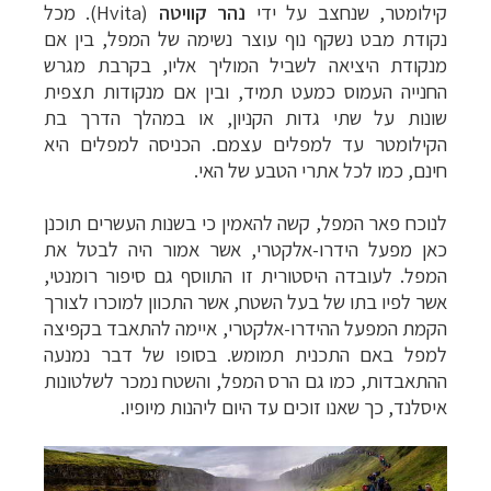
קילומטר, שנחצב על ידי
נהר קוויטה
(
Hvita
). מכל
נקודת מבט נשקף נוף עוצר נשימה של המפל, בין אם
מנקודת היציאה לשביל המוליך אליו, בקרבת מגרש
החנייה העמוס כמעט תמיד, ובין אם מנקודות תצפית
שונות על שתי גדות הקניון, או במהלך הדרך בת
הקילומטר עד למפלים עצמם. הכניסה למפלים היא
חינם, כמו לכל אתרי הטבע של האי.
לנוכח פאר המפל, קשה להאמין כי בשנות העשרים תוכנן
כאן מפעל הידרו-אלקטרי, אשר אמור היה לבטל את
המפל. לעובדה היסטורית זו התווסף גם סיפור רומנטי,
אשר לפיו בתו של בעל השטח, אשר התכוון למוכרו לצורך
הקמת המפעל ההידרו-אלקטרי, איימה להתאבד בקפיצה
למפל באם התכנית תמומש. בסופו של דבר נמנעה
ההתאבדות, כמו גם הרס המפל, והשטח נמכר לשלטונות
איסלנד, כך שאנו זוכים עד היום ליהנות מיופיו.