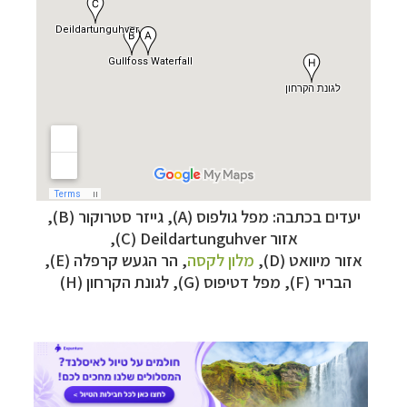
–
מסלולים מוכנים ב-11 יעדים
לחצו לבחירת המסלול
יעדים בכתבה: מפל גולפוס (
A
), גייזר סטרוקור (
B
),
המתאים לכם »
אזור
Deildartunguhver
(
C
),
–
מעטפת לוגיסטית מלאה: מלונות, רכב ופעילויות
אזור מיוואט (
D
),
מלון לקסה
,
הר הגעש קרפלה (
E
),
לחצו למידע נוסף »
הבריר (
F
), מפל דטיפוס (
G
), לגונת הקרחון (
H
)
–
מערכת ניווט חכמה וליווי לאורך כל הדרך
לחצו
להסבר על השירות »