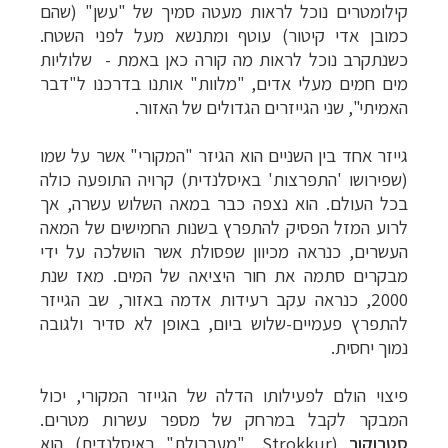
קילומטרים נוכל לראות מעטה סמיך של "עשן" (שהם
כמובן אדי קיטור) עוטף ומתנשא מעל לפני השטח.
כשנתקרב נוכל לראות מה קורה כאן באמת - שלוליות
מים חמים מעלי אדים, "מלוות" אותנו בדרכנו ל"דבר
האמיתי", שני הגייזרים הגדולים של האזור.
גייזר אחד בין השניים הוא הגיזר "המקורי" אשר על שמו
(שפירושו 'התפרצות' באיסלנדית) קרויה התופעה כולה
בכל העולם. הוא נצפה כבר במאה השלוש עשרה, אך
לרוע המזל הפסיק להתפרץ בשנות החמישים של המאה
העשרים, כנראה מכיוון שפסולת אשר הושלכה על ידי
מבקרים סתמה את חור היציאה של המים. מאז שנת
2000, כנראה עקב רעידות אדמה באזור, שב הגייזר
להתפרץ פעמיים-שלוש ביום, באופן לא סדיר ולגובה
נמוך יחסית.
פיצוי הולם לפעילותו הדלה של הגייזר המקורי, יכול
המבקר לקבל במרחק של מספר עשרות מטרים.
סטרוקור
(
Strokkur
, "מערבולת" באיסלנדית) הוא