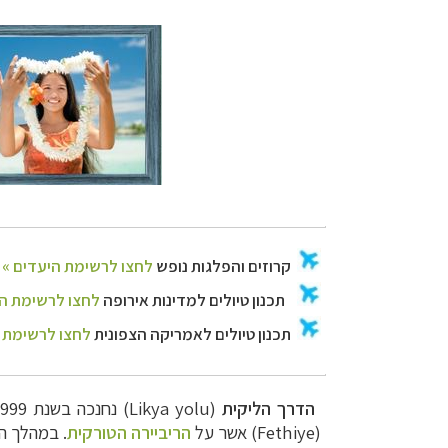
תכנון טיולים למד
תכנון
טיולים לאמר
הדרך הליקית
(Likya yolu) נחנכה בשנת 1999 והייתה לנתיב ההליכה המסומן הראשון ב
(Fethiye) אשר על
הריביירה הטורקית
. במהלך ה