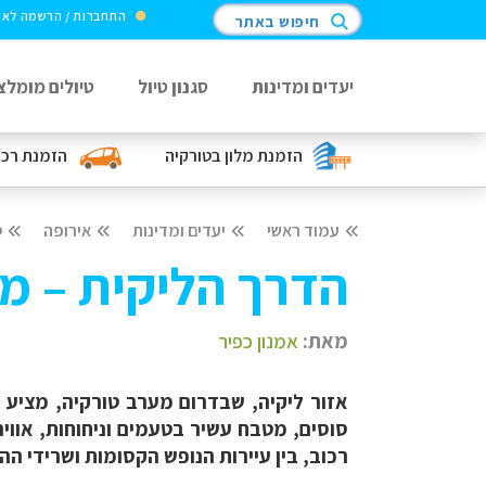
התחברות / הרשמה לא
חיפוש באתר
יעדים ומדינות
סגנון טיול
טיולים מומלצ
הזמנת מלון
בטורקיה
הזמנת רכ
עמוד ראשי
יעדים ומדינות
אירופה
ט
הדרך הליקית – מס
מאת:
אמנון כפיר
אזור ליקיה, שבדרום מערב טורקיה, מציע למ
סוסים, מטבח עשיר בטעמים וניחוחות, אווי
רכוב, בין עיירות הנופש הקסומות ושרידי 