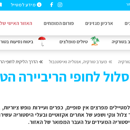
מידע למטייל
תר
ים
ארכיון מגזינים
פורום המומחים
האזור האישי שלי
ב
בטורקיה
טיולים מומלצים
ביטוח נסיעות
בטורק
ורקיה
מערב טורקיה, אנטליה ואיסטנבול
הדרך הליקית לחופי הרי
לול לחופי הריביירה הט
טיילים מפרצים אין סופיים, כפרים ועיירות נופש ציוריות,
ר צלול ונקי ושפע של אתרים אקזוטיים ובעלי היסטוריה עש
ההיסטוריה המעידים על העבר המפואר של האזור.