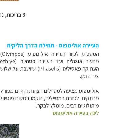
3 בריכות, נהר, חוף ים, ספא, מסעדות, ברים, שפע פעילויות לילדים ומבוגרים, והכל כמובן כלול
העיירה אולימפוס - תחילת הדרך הליקית
המשכתי לכיוון העיירה
אולימפוס
(
Olympos
)
מהעיר
אנטליה
ועד העיירה
פטהייה
ethiye)
העתיקה
פאסיליס
(Phaselis)
שיושבת על שלושה מפרצי
ציר הזמן
.
אולימפוס
מציעה למטיילים רצועת חוף ים מפורץ ו
מרתקים. לטובת המטיילים, הוקמו במקום פנסיוני
מיתולוגיים רבים. מומלץ לבקר
.
לינה בעיירה אולימפוס