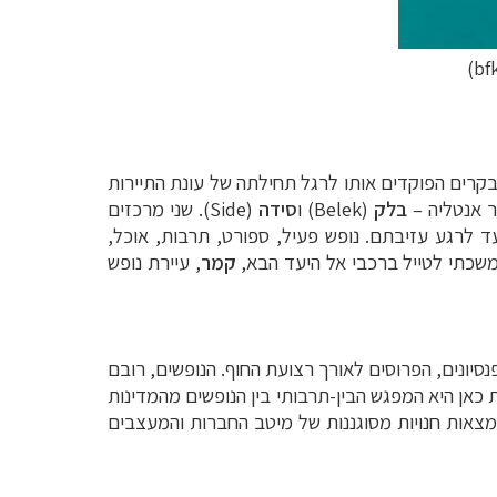
)
bf
 במבקרים הפוקדים אותו לרגל תחילתה של עונת התיירות
 אנטליה
–
בלק
(
Belek
) ו
סידה
(
Side
)
. שני מרכזים
ועד לרגע עזיבתם. נופש פעיל, ספורט, תרבות, אוכל,
המשכתי לטייל ברכבי אל היעד הבא,
קמר
, עיירת נופש
נסיונים, הפרוסים לאורך רצועת החוף. הנופשים, רובם
אן היא המפגש הבין-תרבותי בין הנופשים מהמדינות
 נמצאות חנויות מסוגננות של מיטב החברות והמעצבים