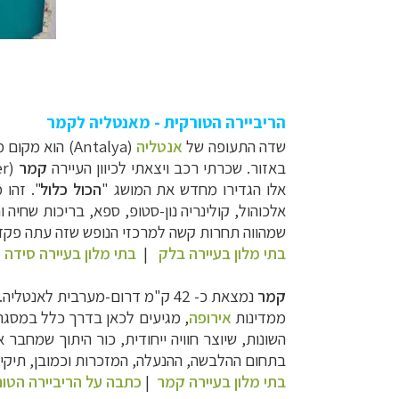
הריביירה הטורקית - מאנטליה לקמר
שדה התעופה של
אנטליה
(Antalya) הו
באזור. שכרתי רכב ויצאתי לכיוון העיירה
קמר
(Kemer),
אלו הגדירו מחדש את המושג "
הכול כלול
". זהו
אלכוהול, קולינריה נון-סטופ, ספא, בריכות שחיה
שמהווה תחרות קשה למרכזי הנופש שזה עתה פקד
בתי מלון בעיירה בלק
|
בתי מלון בעיירה סידה
קמר
נמצאת
כ- 42 ק"מ דרום-מערבית לאנטל
ממדינות
אירופה
,
מגיעים לכאן בדרך כלל במסג
השונות, שיוצר חוויה ייחודית, כור היתוך שמחב
בתחום ההלבשה, ההנעלה, המזכרות וכמובן, תיקי 
בתי מלון בעיירה קמר
|
כתבה על הריביירה הטו