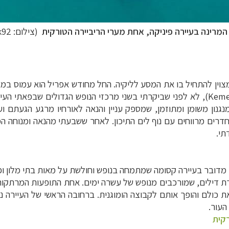
המרינה בעיירה פיניקה, אחת מערי הריביירה הטורקית
(צילום:
k92
א מקום מצוין להתחיל בו את המסע לליקיה. החל מחודש אפריל הוא עמוס
לא לפני שביקרתי בשני מרכזי הנופש הגדולים שבפאתי העיר
 מנגנון משומן ומתוזמן, שמספק עניין והנאה לאורחיו מרגע הגעתם 
 וחדרים מרווחים עם נוף לים התיכון. לאחר ששבעתי מהנאה ומנוחה 
תי.
יה. מדובר בעיירה קסומה שמתמחה בנופש וחולשת על מאות בתי מלון ופ
רת
דילים
, שמורכבים מנופש של עשרה ימים. אחת התופעות המרתקות כ
ר את כולם והופך אותם לקבוצה הומוגנית. ברחובה הראשי של העיירה
העור
.
רקית