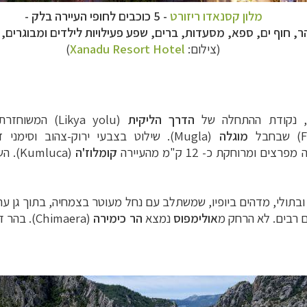
מלון קסנאדו ריזורט
- 5 כוכבים לחופי העיירה בלק -
(צילום:
Xanadu Resort Hotel
)
, נקודת ההתחלה של
הדרך הליקית
(
Likya yolu
)
(F
שבחבל
מוגלה
(Mugla)
.
שילוט בצבעי ירוק-צהוב וסימני 
ם ומרוחקת כ- 12 ק"מ מהעיירה
קומלוז'ה
(
Kumluca
).
הש
בתולי, מדהים ביופיו, שמשתלב עם נחל מעוטר בצמחיה, בתוך גן עתיק
ם רבים. לא הרחק מ
אולימפוס
נמצא
הר כימירה
(
Chimaera
).
בהר ז