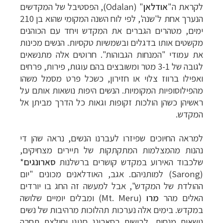
לקראת ה"
אודלאן
" (
Odalan
), הפסטיבל של המקדשים
הנערך אחת ל'שנה', לפי לוח השנה המקומי שהוא בן 210
ימים, מטהרים הגברים את המקדש ויחד עם הכוהנים
מקשטים אותו בדגלים ובשמשיות טקסיות. הנשים מכינות
את עמודי "המנחות הגבוהות". חרוטים אלה מתנשאים
לגובה של 3-1 מטר ומשובצים בהם עוגות, פירות, פרחים
ואפילו ברווז צלוי או חזירון, כשכל פרט מסמל משהו
מהפילוסופיות המקומיות. הנשים היפות נושאות אותם על
ראשיהן כשהן הולכות זקופות וגאות כל הדרך מביתן אל
המקדש.
למראה החיוכים שפיזרו לעברנו הנשים, נראה שהן די
נהנות מהמצלמות המתקתקות של תיירים מצחיקים,
שלכבוד האירוע במקדש קושרים ברשלנות
סארונגים
*
(
Sarong
) למותניהם. אגב, האודלאנים מכונים "יום
ההולדת של המקדש", אבל למעשה זה החג בו יורדים
האלים מ
הר
מרו
(Mt. Meru)
ומבלים יומיים שלושה
במקדש. בימים אלה נערכות תהלוכות מרהיבות של נשים
נושאות מנחות, לבושות בסארונג חגיגי וחולצת תחרה
תכנון
טיולים למזרח הרחוק
לחצו לרשימת יעדים »