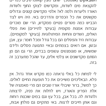
להקצאת מים לשדות, ומקדשים לצוקי החוף ולשדות
האורז וליערות ולמה לא? אלפי מקדשים קטנים וגדולים
מקשטים את כל הכפרים והדרכים באי. היה ויש לצד
הכביש כמה מטרים פנויים ממקדש, הרי שם מוכרים
עבודות אמנות מקומית (בעיקר לתיירים) ואת פסלי
האלים, השדים והחיות המיתולוגיות (בעיקר למקומיים).
עבודות היד והפסלים הם בכל גודל ומכל חומר: עץ, אבן
ובטון. אם רואים בצמתים ובאיי התנועה פסלים ולידם
שמשיות, או מונומנטים עטופים בבדים, הרי גם הם מן
הסתם מקדשונים או צלמי אלים, עד שהכל מתערבב זה
בזה.
לי לפחות כל באלי נראתה כמו מקדש אחד גדול. אין
פלא. הבאלינזים משייכים את כל תופעות החיים לאלים.
כך למשל, ברור שיבולי אורז טובים הם פרי מאמציה של
אלת הפריון והאורז, ויש לחלות את פניה, לרצותה
ולהודות לה. בכל אבן, בכל עץ וגם במים שוכנות רוחות
וגם אותן חייבים לרצות. באי מתקיים גם פולחן אבות,