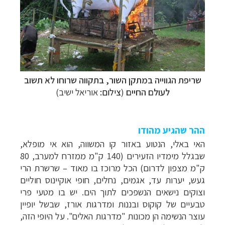
שריפת הגווייה במתקן השור, בתקווה שרוחו לא תשוב
לעולם החיים
(
צ
ילום:
אוריאל ישיב)
ההר שהגיע מהודו
האי באלי, הנטוע באזור קו המשווה, הוא אי מופלא,
שבגלל מימדיו הזעירים (140 ק"מ ממזרח למערב, 80
ק"מ מצפון לדרום) הכל מרוכז בו מאוד
–
שרשרת הרי
געש, יערות עד, אגמים, נחלים, חופי אוקיינוס חוליים
וצוקים נישאים הנשפכים לתוך הים. יש בו מטעי פרי
טבעיים של קוקוס ובננות ומדרגות אורז, שבשל יופיין
עוצר הנשימה הן מכונות "מדרגות האלים". על היופי הזה,