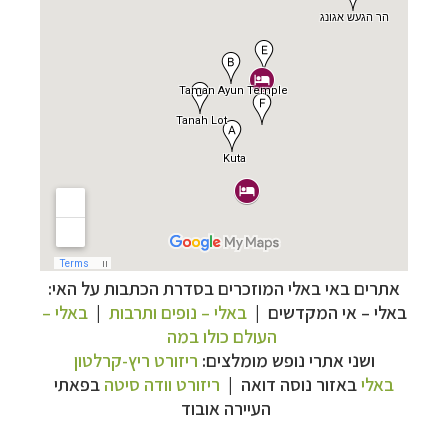
אתרים באי באלי המוזכרים בסדרת הכתבות על האי:
תכנון
טיולים למזרח הרחוק
לחצו לרשימת יעדים »
בא
לי – אי המקדשים |
באלי
–
נופים ותרבות
|
באלי
–
תכנון
טיולים לפולינזיה הצרפתית
לחצו לפרטים »
העולם כולו במה
תכנון
טיולים לאוסטרליה וניו זילנד
לחצו לרשימת
ושני אתרי נופש מומלצים:
ריזורט ריץ-קרלטון
ההצעות »
באלי
באזור נוסה דואה
|
ריזורט וודה סיטה
בפאתי
העיירה אובוד