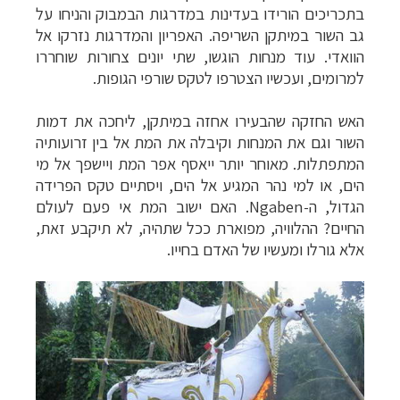
בתכריכים הורידו בעדינות במדרגות הבמבוק והניחו על
גב השור במיתקן השריפה. האפריון והמדרגות נזרקו אל
הוואדי. עוד מנחות הוגשו, שתי יונים צחורות שוחררו
למרומים, ועכשיו הצטרפו לטקס שורפי הגופות.
האש החזקה שהבעירו אחזה במיתקן, ליחכה את דמות
השור וגם את המנחות וקיבלה את המת אל בין זרועותיה
המתפתלות. מאוחר יותר ייאסף אפר המת ויישפך אל מי
הים, או למי נהר המגיע אל הים, ויסתיים טקס הפרידה
הגדול, ה-
Ngaben
.
האם ישוב המת אי פעם לעולם
החיים? ההלוויה, מפוארת ככל שתהיה, לא תיקבע זאת,
אלא גורלו ומעשיו של האדם בחייו.