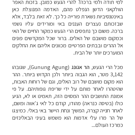
למי תודה ולמי ברכה? להרי הגעש כמובן. בזכות האפר
הוולקאני הדשן הנפלט מהם, האדמה המנוצלת כאן
באינטנסיביות נשארת פורייה כל כך. לא זאת בלבד, אלא
שבזכותם נעצרים העננים באי ומורידים עליו גשמי
ברכה. משום כך נתפסים הרי הגעש כמקור החיים של האי
וכמקום מושבם של האלים. ברור שכל המקדשים פונים
אל ההרים ובבתים הפרטיים מכוונים אליהם את החלקים
המוערכים יותר של הבית.
מכל הרי הגעש,
הר אגונג
(
Gunung Agung
), שגובהו
3,142 מטר, הוא הגבוה ביותר ולכן הקדוש ביותר. ההר
הוא מקום מושבם של רוב האלים, וגם של רוחות האבות,
שהיטהרו לאחר מותם על ידי שריפת גופותיהם. על פי
אמונת התושבים ההר המסוים הזה, תאמינו או לא, הגיע
כולו (בטיסה כנראה) מהודו, קודם כל לאי ג'אווה ומשם,
לאחר חנייה קצרה, המשיך ונחת היישר באי באלי. כמיצגו
של הר מרו עלי אדמות הוא משמש בעיני הבאלינזים
כמרכז העולם...