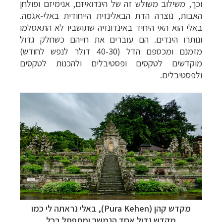
וכך, משילוב משולש זה של הינדואיזם, אנימיזם ופולחן
האבות, נוצרה הדת הבאלינזית הייחודית
באלי-אגמה
.
באלי הוא האי היחיד באינדונזיה שתושביו לא התאסלמו
ונותרו הינדים. הם עוברים את חייהם כשחלק גדול
מזמנם ומכספם הדל (40-30 דולר לנפש לחודש)
מוקדשים לטקסים ופסטיבלים ולהכנות לטקסים
ולפסטיבלים.
מקדש קהן (
Pura Kehen
),
באלי נראתה לי כמו
מקדש גדול אחד הנמשך ומתפתל בכל