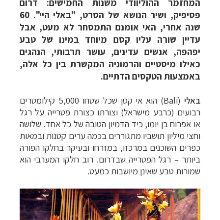
המחזמר ההוליוודי משנות החמישים: דרום
פסיפיק, ושיר הנושא של הסרט, "באלי היי". 60
שנה אחרי, האי אומנם התמסחר לא מעט, אבל
עדיין שורה עליו קסם מיוחד במינו של טבע
יפהפה, אנשים עדינים, עושר תרבותי, הנהגים
כאילו מיסטיים והרמוניה המקשרת בין כל אלה,
באמצעות הטקסים הדתיים.
באלי
(Bali) הוא אי קטן שכל שטחו 5,000 קילומטרים
רבועים (כרבע מישראל) וצורתו כצורת פטרייה על רגל
או אפרוח בן יומו, כיד הדמיון הטובה של כל אחד. שלושה
וחצי מיליון תושביו מתגוררים בכמה ערים קטנות ובמאות
כפרים השוכנים במרכזו, במזרחו ובעיקר בחלקו הפורה
ביותר – רגל הפטרייה שבדרום. רוב חלקו המערבי הוא
שמורות טבע שאינן מיושבות כמעט.