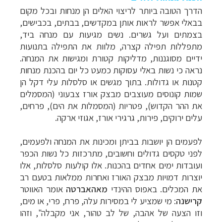
הדרך הטובה ביותר לריצוי האלים הן מנחות ובכל מקום
בבאלי אפשר לראות אותן במקדשים, בבתים, בכבישים,
בצמתים ועל גשרים. נשים מגיעות עם מנחה ביד,
מתפללות תפילה קצרה, מלוות את התפילה בתנועות
ידיים מסוגננות, מדליקות קטורת ומגישות את המנחה.
נראה כי נשות באלי עסוקות כמעט כל יום בהכנת מנחות
קטנות או גדולות. בתוך מגשים או סלסלות עלי דקל הן
שמות קונוסים מעוצבים מבצק אורז צבעוני (המסמלים
את ההר הקדוש), פטריות (המסמלות את הים), פרחים,
עלים ירוקים, פירות, גרגירי אורז, אגוזי ארקה.
לפעמים הן יושבות בביתן ומכינות את המנחה ולפעמים,
לפני טקסים גדולים וחשובים, מתרכזות כל נשות הכפר
ועובדות ימים אחדים בהכנות. אלו קולעות סלסלות, אלו
יוצרות דמויות מבצק האורז ואחרות ממלאות בטעם רב
את המכלים. באפוס ההינדי
מאהאברטה
אומר האווטר
קרישנה
: מי שמציע לי במסירות עלה, פרח, פרי, או מים,
וזו הצעה של אהבה, של לב טהור, אני מקבלה", וזהו