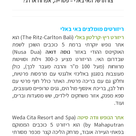
צורתו של האי באלי
–
פטרייה, אפרוח או דג?
ריזורטים מומלצים באי באלי
ריזורט ריץ-קרלטון באלי
(The Ritz-Carlton Bali)
הוא
אתר נופש יוקרתי ברמת 5 כוכבים השוכן לשפת
האוקיינוס ההודי באזור
נוסה דואה
(
Nusa Dua
)
שבדרום האי. הריזורט מציע כ-300 וילות וסוויטות
מרווחות (מעל 100 מ"ר והרבה מעבר לכך), כולן
מעוצבות בסגנון באלינזי אלגנטי עם מרפסות פרטיות,
וחלקן גם עם בריכה פרטית. האתר כולל חוף פרטי עם
חול לבן, בריכת אינסוף מול הים, גנים טרופיים מעוצבים,
ספא מפנק, אזור משחקים לילדים, שש מסעדות וברים,
ועוד.
אתר הנופש וודה סיטה
(Weda Cita Resort and Spa
by Mahaputran) הוא ריזורט 5 כוכבים הממוקם
בפאתי העיירה אובוד, מרחק הליכה קצר מכפר מסורתי