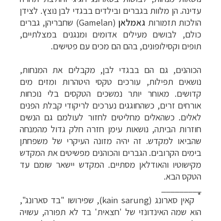
עדינה. הן מלוות בגברים ובילדים בבגדי לבן נוצץ. לצידן
תכנון
טיולים לפולינזיה הצרפתית
לחצו לפרטים »
הולכות תזמורות
גאמלאן
(Gamelan)
שחבריהן, גברים
תכנון
טיולים לאוסטרליה וניו זילנד
לחצו לרשימת
כולם, לבושים מעילים אדומים ומנגנים במצלתיים,
ההצעות »
תופים וקסילופונים, בהם הם מכים עם פטישים.
הכוהנים, גם הם בבגדי לבן, מקבלים את המנחות,
נושאים תפילות, עורכים טקסי היטהרות ומזים מים
קדושים. מאוחר יותר נמשכים הטקסים בלי נוכחות
אורחים זרים, כשהחוגגים נערכים לריקודי קבלת הפנים
לאלים. כשהאלים מחליטים לחזור לעולמם גם הנשים
חוזרות הביתה, נושאות עימן חזרה חלק גדול מהמנחה
שהביאו למקדש. זה יהיה מזונה העיקרי של משפחתן
בימים הקרובים. הגברים והכוהנים מפשיטים את המקדש
מקישוטיו והאודלאן מסתיים. המקדש יישאר שומם עד
הטקס הבא.
_________
*
קאין סארונג
(kain sarung)
, שפירושו "בד סארונג",
הוא שמה האינדונזי של 'חצאית' בד לא תפורה, עשויה