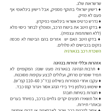
שרשראות שלג.
♦
רישיון ישראלי בתוקף מספיק, אבל רישיון בינלאומי אף
פעם לא מזיק.
♦
נדרש כרטיס אשראי בינלאומי כפיקדון.
♦
בדקו היטב את ביטוח הרכב, ומומלץ לבחור כיסוי מלא
(ללא השתתפות עצמית).
♦
בדקו היטב האם יש אזורים בהם הביטוח לא מכסה
נזקים בכבישים לא סלולים.
השכרת רכב בגאורגיה
אזהרות וכללי זהירות בנהיגה
♦
תרבות הנהיגה בגאורגיה מעט שונה: המקומיים לא
תמיד שומרים מרחק, ועלולים לבצע עקיפות מסוכנות.
♦
עקבו אחרי המהירות בשילוט (בד"כ 60–110 קמ״ש).
♦
שימוש בטלפון נייד בידי הנהג אסור ויגרור קנס כבד.
♦
חגורות בטיחות חובה!
♦
אל תשאירו חפצים יקרים גלויים ברכב, במיוחד בערים
ובאתרי תיירות.
♦
אסור להכניס רכב שכור לאבחאזיה או דרום אוסטיה,