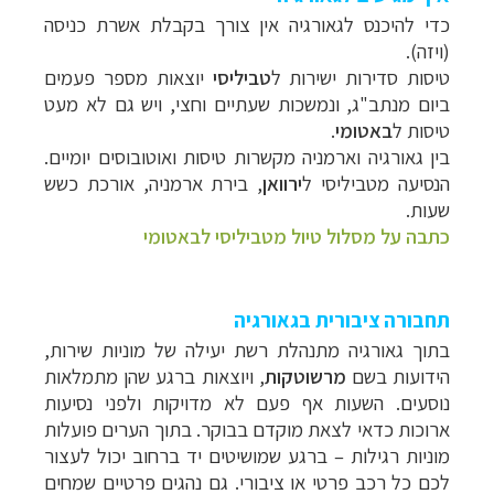
כדי להיכנס לגאורגיה אין צורך בקבלת אשרת כניסה
(ויזה).
טיסות סדירות ישירות ל
טביליסי
יוצאות מספר פעמים
ביום מנתב"ג, ונמשכות שעתיים וחצי, ויש גם לא מעט
טיסות ל
באטומי
.
בין גאורגיה וארמניה מקשרות טיסות ואוטובוסים יומיים.
הנסיעה מטביליסי ל
ירוואן
, בירת ארמניה, אורכת כשש
שעות.
כתבה על מסלול טיול מטביליסי לבאטומי
תחבורה ציבורית בגאורגיה
בתוך גאורגיה מתנהלת רשת יעילה של מוניות שירות,
הידועות בשם
מרשוטקות
, ויוצאות ברגע שהן מתמלאות
נוסעים. השעות אף פעם לא מדויקות ולפני נסיעות
ארוכות כדאי לצאת מוקדם בבוקר. בתוך הערים פועלות
מוניות רגילות
–
ברגע שמושיטים יד ברחוב יכול לעצור
לכם כל רכב פרטי או ציבורי. גם נהגים פרטיים שמחים