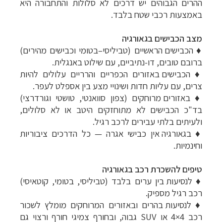
ההרים הגבוהים יש דרכים לא סלולות והתחבורה היא
באמצעות רכבי שטח בלבד.
מצב הכבישים בגאורגיה
♦
הכבישים הראשיים (טביליסי–בטומי וכבישים מהירים)
ברובם טובים, דו-נתיביים, עם שילוט באנגלית.
♦
הכבישים באזורים הכפריים והרריים עלולים להיות
צרים, עם עליות חדות ושינויי מצע בין אספלט לעפר.
♦
באזורים מרוחקים (צפון סוואנטי, טושטי וגורדרצי)
בד"כ הכבישים לא מתוחזקים היטב או לא סלולים,
ולעיתים בלתי עבירים לרכב רגיל.
♦
בגאורגיה אין כבישי אגרה — כל הדרכים ציבוריות
וחינמיות.
טיפים להשכרת רכב בגאורגיה
♦
לנסיעות בין ערים בלבד (טביליסי, בטומי, קוטאיסי)
רכב רגיל מספיק.
♦
לנסיעות בהרים ובאזורים המרוחקים מומלץ לשכור
רכב
4×4
או
SUV
גבוה, ובחורף צמיגי חורף ורצוי גם