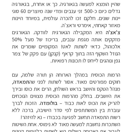
שהיין הומצא למעשה בגאורגיה. כך או אחרת, בגאורגיה
גדלים כיום כ-500 זני ענבים ומדי שנה מיוצרים 60 סוגי
יינות שונים. חלקם זכו להכרה עולמית, במיוחד היינות
מאזור קאחתי, אימרטי וראצ'ה.
צ'אצ'ה
היא המקבילה הגאורגית לוודקה. הגאורגים
מזקקים אותה מגפת ענבים, בריכוז של מעל 50%
אלכוהול, כדאי לשתות לאט! המקומיים שומרים את
הנוזל השקוף הזה בתוך קראף (קנקן) עם פקק של צמר
גפן ונוהגים לייחס לו תכונות רפואיות.
הרמות הכוסית במהלך הארוחה הן תורה שלמה, עם
חוקים מפורטים מאוד. אסור לשתות לפני שה
תמאדה
,
מנהל הטקס והיושב בראש השולחן, הרים את כוסו ובירך
את היושבים. בחלק מהרמות הכוסית מצווים הנוכחים
להריק את הכוס לאות כבוד
–
בולומדה
. הזכות לברך
עוברת בין המשתתפים לפי סדר הישיבה, ברכה ללא
רשות התמאדה תחשב לפגיעה בכבודו
–
נא להיזהר!
השתכרות נחשבת למעשה מאוד לא נימוסי. אחת השיטות
לעבור את הארוחה בשלום היא לשתות בלגימות קטנות