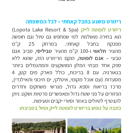
ריזורט משגע בחבל קאחתי – לכל המשפחה
ריזורט לופוטה לייק
(Lopota Lake Resort & Spa)
הוא בחירה מושלמת למי שמחפש גם טיול וגם חופשה
מפנקת בחבל קאחתי. במרחק 25 ק"מ
מהעיר
תלאווי
ו-100 ק"מ מהעיר
טביליסי
, סביב אגם
טבעי –
אגם לופוטה
, הוקם הריזורט הזה, שהוא ללא
ספק אחד מבתי המלון המושקעים והמתגמלים ביותר
בגאורגיה. עם 8 בריכות, כולל פארק מים קטן, 4
מסעדות (עם אוכל מקומי, איטלקי, ים תיכוני ותאילנדי),
מרכז בריאות וספא גדול, מגרשי משחקים וחדרים
הפזורים על פני שטח גדול ומאפשרים פרטיות ושקט. ניתן
להצטרף לטיולים באזור וסיורי יקבים וטעימות.
כתבה על נופש בריזורט לופוטה לייק וטיול בסביבתו