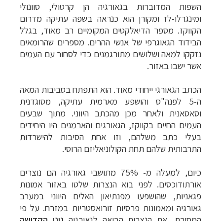
השפות המדוברות בגאורגיה הן קרטולי, סוונולי
ומינגרלו-לז ומקורן הוא כנראה בשפה עתיקה מדרום
הקווקז. מספר הדיאלקטים המקומיים רב מאוד, בגלל
הבידוד הגאוגרפי של אנשי ההרים. מספרים שהרומאים
נזקקו למאה ושלושים מתורגמנים כדי לסחור עם העמים
אשר ישבו באזור.
הכתב הגאורגי ייחודי מאוד. הוא התפתח בסביבות המאה
ה-5 לפנה"ס והושפע מארמית עתיקה, מסוגדנית
וסאסאנית ולאחר מכן מהכתב היווני.
מתוך שבעים
העמים החיים בקווקז, הגאורגים והארמנים היו היחידים
בעלי כתב משלהם, וזו אחת הסיבות להישרדות
התרבותית שלהם תחת הקולוניאליזם הרוסי.
כיום, למעלה מ- 75% מתושבי גאורגיה הם נוצרים
אורתודוכסים.
לפני בוא הנצרות שלטו באזור אמונות
פגאניות, שהושפעו מפנתיאון האלים היווני במערב
גאורגיה ומאמונות פרסיות זורואסטריות במזרח.
על פי
המסורת, את הנצרות הביאה לגאורגיה
נינו הקדושה