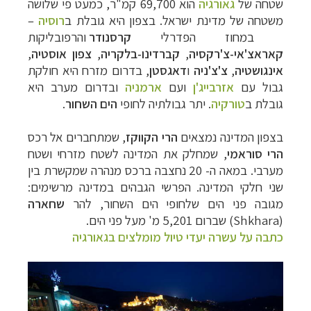
שטחה של
גאורגיה
הוא 69,700 קמ"ר, כמעט פי שלושה
משטחה של מדינת ישראל. בצפון היא גובלת ב
רוסיה
–
במחוז
הפדרלי
קרסנודר
והרפובליקות
קאראצ'אי-צ'רקסיה
,
קברדינו-בלקריה
,
צפון
אוסטיה
,
אינגושטיה
,
צ'צ'ניה
ו
דאגסטן
, בדרום מזרח היא חולקת
גבול עם
אזרבייג'ן
ועם
ארמניה
ובדרום מערב היא
גובלת ב
טורקיה
. יתר גבולתיה לחופי
הים השחור
.
בצפון המדינה נמצאים
הרי הקווקז
, שמתחברים אל רכס
הרי סוראמי
, שמחלק את המדינה לשטח מזרחי ושטח
מערבי. במאה ה- 20 נחצבה ברכס מנהרה שמקשרת בין
שני חלקי המדינה.
הפרשי הגבהים במדינה מרשימים:
מגובה פני הים שלחופי הים השחור, להר
שחארה
(
Shkhara
) שברום 5,201 מ' מעל פני הים.
כתבה על עשרה יעדי טיול מומלצים בגאורגיה