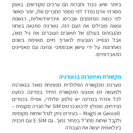
ביותר שיש. כבוד וחברות הם ערכים מקודשים. באופן
מסורתי אדם נמדד לפי מספר החברים שלו, יותר מאשר
לפי כמות המזומנים שבכיסו. אינדיווידואליות, רגשנות
וגאווה מובילים את העם הזה.
גאורגיה מתגאה באחוז
מהגבוהים בעולם של תושבים העוברים את גיל מאה,
אבל הנטייה הטבעית להאריך חיים מאוימת בשנים
האחרונות על ידי עישון אובססיבי ונהיגה עם מאפיינים
התאבדותיים.
תקשורת ואינטרנט בגאורגיה
מערכת התקשורת הסלולרית מפותחת מאוד בגאורגיה
ולמעשה זהו אמצעי התקשורת היחיד במדינה. כמעט
לכל אזרח במדינה יש טלפון סלולרי, אפילו בכפרים
הנידחים. מומלץ לרכוש כרטיס
SIM
של חברה מקומית
–
Geocell
או
Magti
–
בעזרתו ניתן לנהל שיחות מקומיות
ולקבל שיחות מחו"ל במחיר נמוך. גם E-SIM עם תכנית
בינלאומית יעשה את העבודה