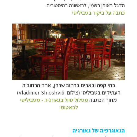
הדגל באופן רשמי, לראשונה בהיסטוריה.
כתבה על ביקור בטביליסי
בתי קפה ובארים ברחוב
שרדן
, אחד הרחובות
העתיקים בטביליסי
(צילום: Vladimer Shioshvili)
מתוך הכתבה
מסלול טיול בגאורגיה - מטביליסי
לבאטומי
הגאוגרפיה של גאורגיה