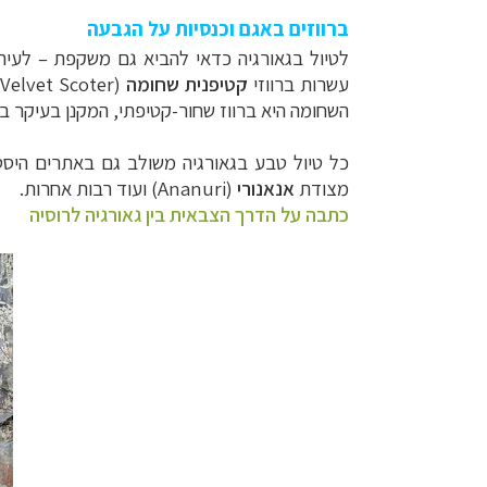
ברווזים באגם וכנסיות על הגבעה
לטיול בגאורגיה כדאי להביא גם משקפת – לעית
מסלולים מוכנים ב-11 יעדי
עשרות ברווזי
קטיפנית שחומה
(
Velvet Scoter
מעטפת לוגיסטית 
השחומה היא ברווז שחור-קטיפתי, המקנן בעיקר בס
מערכת ניווט חכמה
כל טיול טבע בגאורגיה משולב גם באתרים היסטו
מצודת
אנאנורי
(
Ananuri
) ועוד רבות אחרות.
כתבה על הדרך הצבאית בין גאורגיה לרוסיה