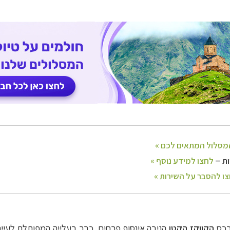
–
ם
לחצו לבחירת המסלול המתאים לכם »
–
מלאה: מלונות, רכב ופעילויות
לחצו למידע נוסף »
–
 וליווי לאורך כל הדרך
לחצו להסבר על השירות »
רכס
הקווקז הקטן
הניבה אינסוף פרחים. כבר בעלייה המפותלת לעיי