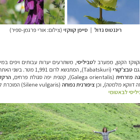
ריננטוס גדול
|
סייפן קווקזי
(צילום:
אורי פרגמן-ספיר
)
קווקז הקטן, ממערב ל
טביליסי
, משתרעים יערות עבותים ויפים במי
טבצ'קורי
(
Tabatskuri
), המתנשא לרום 1,991 
גה מזרחית
(
Galega orientalis
), קטנית יפה סגולת פרחים,
הרקלא
 דווקא מלמטה), וכן
ציפורנית נפוחה
(
Silene vulgaris
) המוכרת ל
ליסי לבאטומי