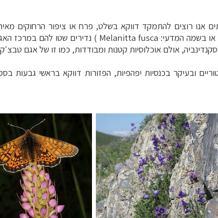
ים אנו רוצים להתמקד דווקא בשלט, פרח או ציפור הרחוקים מאיתנ
–
ם
לחצו לבחירת המסלול המתאים לכם »
או בשמה המדעי:
Melanitta fusca
) נדירים שטו להם במרכז האגם 
–
מלאה: מלונות, רכב ופעילויות
לחצו למידע נוסף »
קנדינביה, אולם אוכלוסיות קטנות ומבודדות, כמו זו של אגם טבצ'קור
–
 וליווי לאורך כל הדרך
לחצו להסבר על השירות »
ריים ובעיקר בכנסיות יפהפיות, הפזורות דווקא בראשי גבעות בסמ