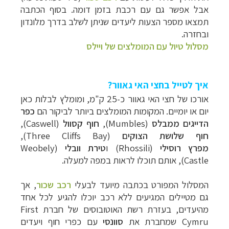
אבל אפשר גם עם רכבת בזמן דומה. בסוף הכתבה
תמצאו מספר הצעות ליעדים שניתן לשלב בדרך מלונדון
ובחזרה.
מסלול טיול עם המומלצים של ויילס
איך לטייל בחצי האי גאוור?
אורכו של חצי האי גאוור כ-25 ק"מ, ו
מומלץ לבלות כאן
יום או יומיים.
המקומות המומלצים ביותר לביקור הם
כפר
הדייגים
ממבלס
(
Mumbles
),
חוף
קסוול
(
Caswell
),
חוף
שלושת הצוקים
(
Three Cliffs Bay
),
מפרץ
רוסילי
(
Rhossili
) ו
טירת
וובלי
(
Weobely
Castle
), אותם תוכלו לראות במפה למעלה.
המסלול המפורט בכתבה מיועד לבעלי
רכב שכור
, אך
גם מטיילים המגיעים ללא רכב יוכלו להגיע לכל אחד
מהיעדים, בעזרת רשת האוטובוסים
של חברת First
Cymru שמחברת את
סוונסי
עם כפרי חוף ויעדים