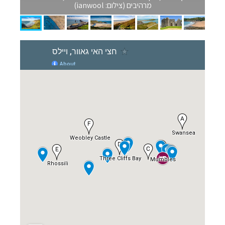
מרהיבים (צילום: ianwool)