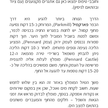
וחובבי טיפוס ימצאו כאן גם אתגרים מקצוענים (עם ציוד
ובהתאם לניסיון).
הדרך הנוחה ביותר להגיע היא דרך
הכפר
פארקמיל
(Parkmill), המרוחק כ-15 דקות נסיעה
מחוף קסוול. יש לחנות במגרש החניה בכניסה לכפר,
ומשם לפנות בשביל המוביל לתוך היער. תוך דקות
ספורות נכנסים לעמק ירוק (עמק Pennard), המציע
הליכה נעימה ונופים פתוחים. לאחר כ-10 דקות הליכה
ניתן להבחין משמאל בשרידי טירה מהמאה ה-12
(Pennard Castle). מומלץ לעלות אליה לתצפית
מרשימה על העמק והחוף. משם ממשיכים בהליכה של כ-
15-20 דקות נוספות עד להגעה אל החוף.
משך הטיול המומלץ באזור זה הוא בין שלוש לחמש
שעות. חשוב לקחת מים ואוכל, שכן אין במקום שירותים
או נקודות אספקה. בנוסף, מומלץ לבדוק מראש את זמני
הגאות והשפל – חלקים מהחוף והמעברים משתנים
בהתאם למצב הים.