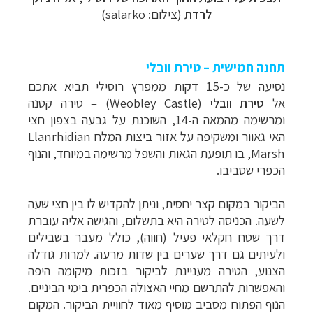
לרדת
(צילום: salarko)
תחנה חמישית – טירת וובלי
נסיעה של כ-15 דקות ממפרץ רוסילי תביא אתכם
אל
טירת וובלי
(
Weobley Castle
) – טירה קטנה
ומרשימה מהמאה ה-14, השוכנת על גבעה בצפון חצי
האי גאוור ומשקיפה על אזור ביצות המלח Llanrhidian
Marsh, בו תופעת הגאות והשפל מרשימה במיוחד, והנוף
הכפרי שסביבו.
הביקור במקום קצר יחסית, וניתן להקדיש לו בין חצי שעה
לשעה. הכניסה לטירה היא בתשלום, והגישה אליה עוברת
דרך שטח חקלאי פעיל (חווה), כולל מעבר בשבילים
ולעיתים גם דרך שערים בין שדות מרעה. למרות גודלה
הצנוע, הטירה מעניינת לביקור בזכות מיקומה היפה
והאפשרות להתרשם מחיי האצולה הכפרית בימי הביניים.
הנוף הפתוח מסביב מוסיף מאוד לחוויית הביקור. המקום