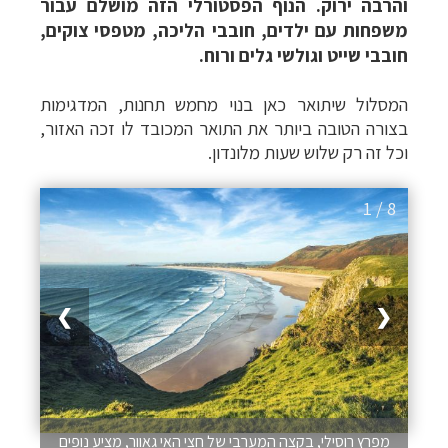
והרבה ירוק. הנוף הפסטורלי הזה מושלם עבור
משפחות עם ילדים, חובבי הליכה, מטפסי צוקים,
חובבי שייט וגולשי גלים ורוח.
המסלול שיתואר כאן בנוי מחמש תחנות, המדגימות
בצורה הטובה ביותר את התואר המכובד לו זכה האזור,
וכל זה רק שלוש שעות מלונדון.
1 / 8
❯
❮
מפרץ רוסילי, בקצה המערבי של חצי האי גאוור, מציע נופים