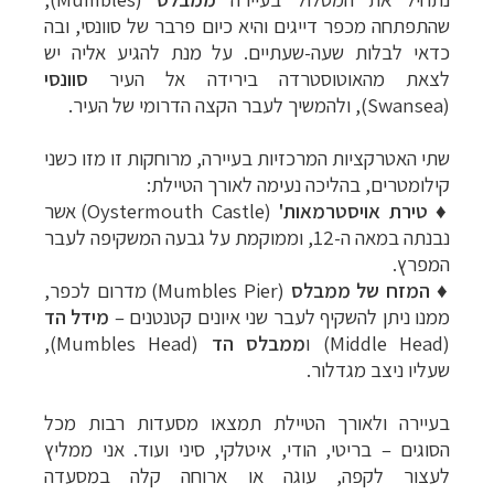
שהתפתחה מכפר דייגים והיא כיום פרבר של סוונסי, ובה
כדאי לבלות שעה-שעתיים. על מנת להגיע אליה יש
לצאת מהאוטוסטרדה בירידה אל העיר
סוונסי
(
Swansea
), ולהמשיך לעבר הקצה הדרומי של העיר.
שתי האטרקציות המרכזיות בעיירה, מרוחקות זו מזו כשני
קילומטרים, בהליכה נעימה לאורך הטיילת:
♦
טירת אויסטרמאות'
(Oystermouth Castle) אשר
נבנתה במאה ה-12, וממוקמת על גבעה המשקיפה לעבר
המפרץ.
♦ המזח של ממבלס
(Mumbles Pier) מדרום לכפר,
ממנו ניתן להשקיף לעבר
שני איונים קטנטנים
–
מידל הד
(
Middle Head) ו
ממבלס הד
(Mumbles Head),
שעליו ניצב מגדלור.
בעיירה ולאורך הטיילת תמצאו מסעדות רבות מכל
הסוגים – בריטי, הודי, איטלקי, סיני ועוד. אני ממליץ
לעצור לקפה, עוגה או ארוחה קלה במסעדה