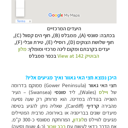
היעדים המרכזיים
בכתבה: סוונסי (A), ממבלס (B), חוף הים קסוול (C),
חוף שלושת הצוקים (D), רוסילי (E), טירת וובלי (F),
יעדים בקרבתם ומקום לינה מרכזי ומומלץ:
מלון
הבוטיק View at 142
בכפר ממבלס
היכן נמצא חצי האי גאוור ואיך מגיעים אליו?
חצי האי
גאוור
(
Gower Peninsula
) ממוקם בדרומה
של
ויילס
(
Wales
), ליד
סוונסי
(
Swansea
)
– העיר
השנייה בגודלה במדינה. הוא מרוחק רק שעה נסיעה
מהבירה
קרדיף
(
Cardiff
), שאליה ניתן להגיע בטיסה
מיעדים שונים בבריטניה או באירופה. מרבית המטיילים
מגיעים לוויילס מ
לונדון
, המרוחקת מסוונסי כ-300 ק"מ.
את הדרך כדאי לעשות עם
רכב שכור
(כ-4 שעות נסיעה)