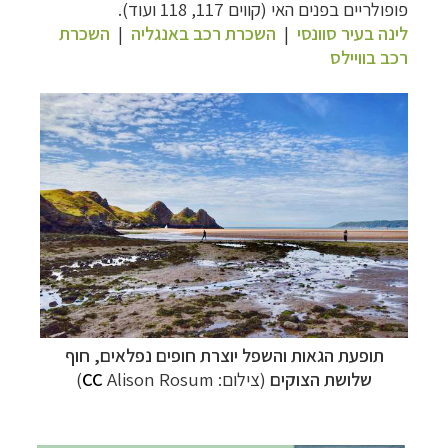
פופולריים בפנים האי (קווים 117, 118 ועוד).
לינה בעיר סוונסי
|
השכרת רכב באנגליה
|
השכרת
רכב בוויילס
קרוזים והפלגות נופש
לחצו לרשימת היעדים »
תכנון טיולים למדינות אירופה
לחצו לרשימת היעדים
»
תכנון
טיולים לאמריקה הצפונית
לחצו לרשימת
היעדים »
תופעת הגאות והשפל יוצרת חופים נפלאים, חוף
שלושת הצוקים
(צילום:
Alison Rosum)
CC