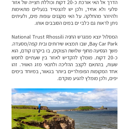
הדרך אל האי אורכת כ-20 דקות וכוללת חצייה של אזור
סלעי ולא אחיד, ולכן יש להצטייד בנעליים מתאימות
ולהיזהר מהחלקה. על האי מקננים עופות מים, ולעיתים
ניתן לראות גם כלבי ים במים הסובבים אותו.
המסלול יוצא ממגרש החניה National Trust Rhossili
Bay Car Park, שבו תמצאו שירותים ובית קפה/מסעדה.
משך הנסיעה מחוף שלושת הצוקים, בו ביקרנו קודם, הוא
כ-20 דקות. מומלץ להקדיש לאזור בין שעתיים לחמש
שעות, בהתאם לקצב ההליכה ולתנאי מזג האוויר. זהו
אחד המקומות הפופולריים ביותר בגאוור, במיוחד בימים
יפים, ולכן מומלץ להגיע מוקדם.