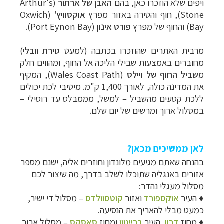
ויפים שלא הוזכרו כאן, בהם
האבן של ארתור
(Arthur's
Stone), חוף והטירה באזור מפרץ
אוקסוויץ'
(
Oxwich
Bay)
והחוף של מפרץ
פורט אינון
(
Port Eynon Bay)
.
מרבית האתרים שהוזכרו בכתבה (למעט
טירת וובלי
)
מחוברים באמצעות שבילי הליכה אל החוף, ומהווים חלק
מ
שביל החוף של ויילס
(
Wales Coast Path), המקיף
את המדינה כולה, לאורך 1,400 ק"מ
. מיטיבי לכת יכולים
ללכת קטעים מהשביל – למשל, מממבלס עד רוסילי –
במסלול ארוך ומרשים של יום שלם.
לאן ממשיכים מכאן?
בהנחה שאתם מגיעים מלונדון וחוזרים אליה, ישנם מספר
אזורים באנגליה שתוכלו לשלב בדרך, מה שיצור לכם
מסלול מעגלי נהדר:
♦
העיר
אוקספורד
ואזור
קוטסוולדס
–
מסלול די ישיר,
כמעט מבלי להאריך את הנסיעה.
♦
מחוז
דבון
, העיר
ברייטון
ומחוז
סאסקס
–
מסלול ארוך