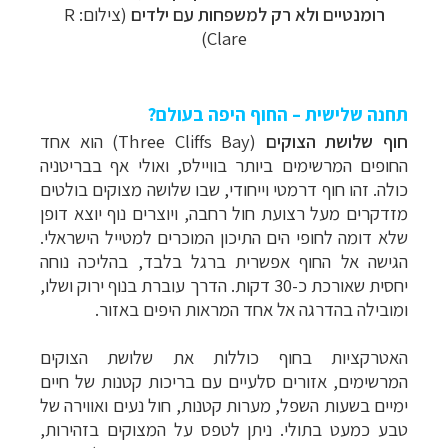
קרוזים והפלגות נופש
לחצו לרשימת היעדים »
רומנטיים ולא רק למשפחות עם ילדים
(צילום: R
Clare)
תכנון טיולים למדינות אירופה
לחצו לרשימת היעדים
»
תכנון
טיולים לאמריקה הצפונית
לחצו לרשימת
תחנה שלישית – החוף היפה בעולם?
היעדים »
חוף שלושת הצוקים
(
Three Cliffs Bay
) הוא אחד
החופים המרשימים ביותר בוויילס, ואולי אף בבריטניה
כולה. זהו חוף דרמטי וייחודי, שבו שלושה מצוקים בולטים
מזדקרים מעל רצועת חול רחבה, ויוצרים נוף יוצא דופן
שלא דומה לחופי הים התיכון המוכרים למטייל הישראלי.
הגישה אל החוף אפשרית ברגל בלבד, בהליכה נוחה
יחסית שאורכת כ-30 דקות. הדרך עוברת בנוף ירוק ושלו,
ומובילה בהדרגה אל אחד המראות היפים באזור.
האטרקציות בחוף כוללות את שלושת הצוקים
המרשימים, אזורים סלעיים עם בריכות קטנות של חיים
ימיים בשעות השפל, מערות קטנות, חול נעים ואווירה של
טבע כמעט בתולי. ניתן לטפס על המצוקים בזהירות,