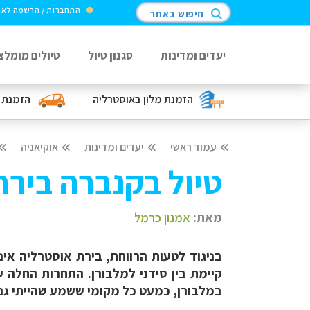
התחברות / הרשמה לא
חיפוש באתר
יעדים ומדינות
סגנון טיול
טיולים מומלצ
הזמנת מלון
באוסטרליה
הזמנת 
עמוד ראשי
יעדים ומדינות
אוקיאניה
טיול בקנברה ביר
מאת:
אמנון כרמל
בניגוד לטעות הרווחת, בירת אוסטרליה אי
קיימת בין סידני למלבורן. התחרות החלה 
במלבורן, כמעט כל מקומי ששמע שהייתי גם ב