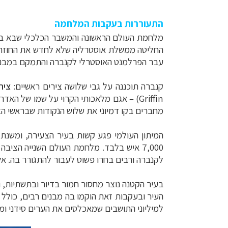
התעוררות בעקבות המלחמה
עבר הפרלמנט האוסטרלי לקנברה והתמקם במבנה
קנברה תוכננה על גבי שלושה צירים ראשיים:
ציר
Griffin) – אגם מלאכותי הקרוי על שמו של האדריכל שתכנן את העיר, שעל מנת ליצור אותו הוקם סכר גדול;
מחברים בקו דמיוני את שלוש הנקודות שבראשי הצ
7,000 איש בלבד. מלחמת העולם השנייה הצי
לקנברה ורבים בחרו פשוט לעבור להתגורר בה. אליהם התווספו כ- 3,000 עובדי ממשל שהועברו לעיר על מנ
למיליוני התושבים שמאכלסים את הערים סידני ומל