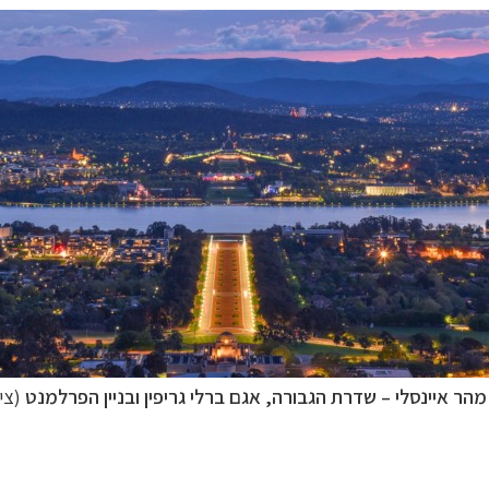
מ
הר איינסלי
–
שדרת הגבורה,
אגם ברלי גריפין
ובניין הפרלמנט
(צילום: t