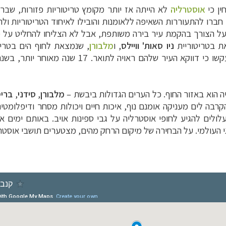
י
אוסטרליה
ל
 על הצורך בהקמת עיר בירה משותפת, אבל לא הצליחו להחליט על מי
ת בטריטוריית
ניו סאות' וויילס
, ו
מלבורן
, ש
נמצאת לחוף הים בטרי
 הוא באזור החוף. כל הערים הגדולות ביבשת
–
מלבורן
,
סידני
,
בריס
ִרבה לים מעניקה אומנם נוף, איכות חיים ויכולות מסחר ודיפלומטי
ים להגיע לחופי אוסטרליה על גבי ספינות אויב. באותם ימים איש 
 העולמי. על הבחירה של מיקום הרחק מהים, מצטערים תושבי אוסטרל