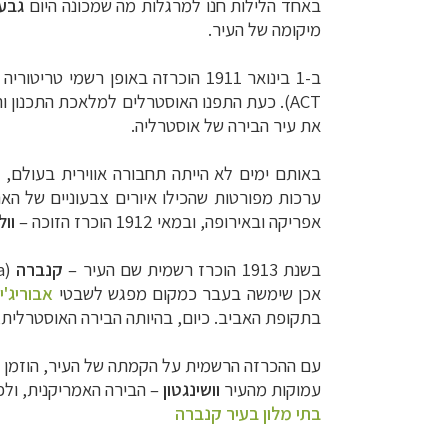
באחד הלילות חנו למרגלות מה שמכונה היום
גבע
מיקומה של העיר.
ב-1 בינואר 1911 הוכרזה באופן רשמי טריטוריה חדשה באוסטרליה, שבה תשכון עיר הבירה:
ACT
). כעת התפנו האוסטרלים למלאכת התכנון וה
את עיר הבירה של אוסטרליה.
באותם ימים לא הייתה תחבורה אווירית בעולם,
ערכות מפורטות שהכילו איורים צבעוניים של הא
אפריקה ובאירופה, ובמאי 1912 הוכרז הזוכה
–
וול
בשנת 1913 הוכרז רשמית שם העיר
–
קנברה
(Canberra),
אכן שימשה בעבר כמקום מפגש ל
שבטי
אבוריג'י
בתקופת האביב. כיום, בהיותה הבירה האוסטרלי
עם ההכרזה הרשמית על הקמתה של העיר, הוזמן האד
עמוקות מהעיר
וושינגטון
– הבירה האמריקנית, ול
בתי מלון בעיר קנברה