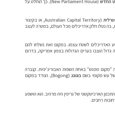
ט החדש
(
New Parliament House
). כך הוחלט על
טרלית
(
Australian Capital Territory
, או בקיצור
ית, בה נטלו חלק אדריכלים מכל העולם, במטרה לעצב
גיע האדריכלים לשטח עצמו. במקום זאת נשלחו להם
 גדול הוצבו בערים הגדולות בצפון אמריקה, בדרום
ה "מקום מפגש" באחת השפות האבוריג'יניות. קנברה
 של עש מקומי בשם
בוגונג
(
Bogong
), הנודד במקום
כנון הארכיטקטוני של גריפין היה מרהיב. הוא הושפע
חובות רחבים.