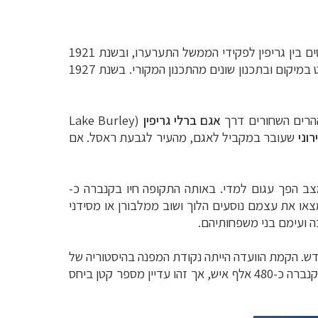
מלחמת העולם הראשונה והמשבר הכלכלי שבא בעקבותיה הובילו למצב שבו בניית העיר קנברה כמעט שנעצרה. היחסים בין גריפין לפקידי הממשל התערערו, ובשנת 1921
החליטה ממשלת אוסטרליה שלא לחדש את החוזה עימו. מטעמי חיסכון הוחלט בסופו של דבר לבנות את בניין הפרלמנט במיקום ובתכנון שונים מהתכנון המקורי. בשנת 1927
רים השחורים דרך
אגם ברלי גריפין
(
Lake Burley
רוני
שעובר במקביל לאגם, מהעיר לגבעת ראסל. אם
צרו, מלונות נסגרו, והמצב הפך עגום למדי. באותה התקופה חיו בקנברה כ-
צאו את עצמם נוסעים הלוך ושוב ממלבורן או מסידני
מת ועדה שתטפל בתכנונה מחדש. הקמת הוועדה הייתה נקודת המפנה בהיסטוריה של
העיר ובעקבות זאת הוקמו בה מבנים רבים, כולל פרברים חדשים, בתי קולנוע, מרכז מסחרי, בנקים ועוד. כיום גרים בקנברה כ-480 אלף איש, אך זהו עדיין מספר קטן ביחס