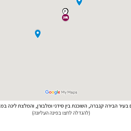
רליה וניו זילנד
לחצו לפרטים »
בעיר הבירה קנברה, השוכנת בין סידני ומלבורן, והמלצת לינה במ
רח הרחוק
לחצו לרשימת היעדים »
(להגדלה לחצו בפינה העליונה)
לינזיה הצרפתית
לחצו לפרטים »