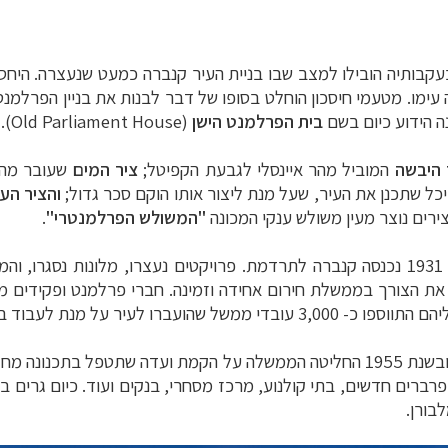
 הידוע כיום בשם
בית הפרלמנט הישן
(
Old Parliament House
).
 היבשה
המוביל מהר איינסלי לגבעת הקפיטל;
ציר המים
שעובר מהה
והציר העי
ירים נוצר מעין משולש ענקי המכונה
"
המשולש הפרלמנטרי
"
.
המיתון העולמי פגע קשות בעיר הצעירה, ומשנת 1931 נכנסה קנברה לתרדמת. פרויקטים נע
בה את הצורך בממשלת חירום אחידה וזמינה. חברי פרלמנט ופקידים מ
ת לעבוד בה ועימם בני משפחותיהם.
בעיר הקטנה נוצר מחסור חמור בדיור ובתשתיות, ובשנת 1955 החליטה הממשלה על הק
בורן.