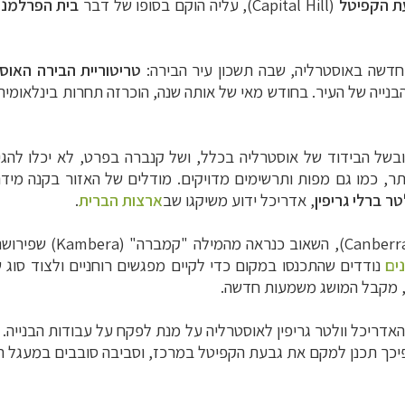
ת הקפיטל
(Capital Hill),
עליה הוקם בסופו של דבר
בית הפרלמנ
טריטוריית הבירה האוס
בנייה של העיר. בחודש מאי של אותה שנה, הוכרזה תחרות בינלאומ
 ובשל הבידוד של אוסטרליה בכלל, ושל קנברה בפרט, לא יכלו לה
תר, כמו גם מפות ותרשימים מדויקים. מודלים של האזור בקנה מידה
טר ברלי גריפין
, אדריכל ידוע משיקגו ש
ב
ארצות הברית
.
השאוב כנראה מהמילה "קמברה" (
Kambera
) שפירוש
נים
נודדים שהתכנסו במקום כדי לקיים מפגשים רוחניים ולצוד סוג
ת, מקבל המושג משמעות חדשה.
ריכל וולטר גריפין לאוסטרליה על מנת לפקח על עבודות הבנייה. הת
פיכך תכנן למקם את גבעת הקפיטל במרכז, וסביבה סובבים במעגל ר