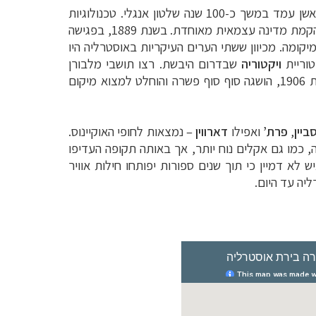
א הייתה אז יותר מקומץ טריטוריות פזורות, שבראשן עמד במשך כ-100 שנה שלטון אנגלי. טכנולוגיות
חדשות, כמו גם מסילות רכבת והמצאת הטלגרף, חברו להתעוררות השאיפה ללאומנות והובילו לאיחוד הטריטוריות ולהקמת מדינה עצמאית מאוחדת. בשנת 1889, בפגישה
קומה. מכיוון ששתי הערים העיקריות באוסטרליה היו
טוריית
ויקטוריה
שבדרום היבשת. רצו תושבי מלבורן
להקים את הבירה בעירם ואילו תושבי סידני התעקשו כי דווקא העיר שלהם ראויה לתואר. 17 שנה מאוחר יותר, בשנת 1906, הושגה סוף סוף פשרה והוחלט למצוא מיקום
ביין
,
פרת’
ואפילו
דארווין
–
נמצאות לחופי האוקיינוס.
ה, כמו גם אקלים נוח יותר, אך באותה תקופה העדיפו
לא דמיין כי תוך שנים ספורות יפותחו חילות אוויר
יה עד היום.