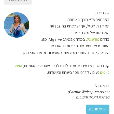
שלום איתי,
בפברואר עדיין חורף באירופה.
תמיד ניתן לטייל, אך יש לקחת בחשבון את
המגבלות של מזג האוויר.
בדרום
פורטוגל
, במחוז אלגארב Algarve, מזג
האוויר יבש וחמים יחסית לאזורים האחרים.
היכנס לאתרים הנותנים מזג אוויר ממוצע ובדוק אם מתאים לך.
קח בחשבון שבאירופה אסור לרדת לדרכי שטח לא מסומנות, ו
טיולי
ג′יפים
נעים על דרכי עפר ביערות ובין שדות.
בהצלחה!
כרמית וייס (Carmit Weiss)
מנהלת האתר והפורום