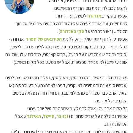
בפברואר ומאחר ואתם חבר′ה צעירים, אני רוצה
להציע לכם לחוות את נופי החורף המושלגים.
אפשר בסקי - ב
אנדורה
למשל, יעד ידידותי
למתחילים, עם אווירה צעירה ועליזה והרבה בריטים שחוגגים אל תוך
הלילה... (ראו בכתבתי על
סקי באנדורה
).
אפשר טיול חורף יותר סולידי, הכולל את
הפירנאים של ספרד
ואנדורה -
בכל השמורות, ובכל מקום בעצם, ניתן לעשות מסלולים עם סנדלי שלג
(סוליה גדולה שמתלבשת על הנעל), קרוס קאנטרי, מזחלות שלג ואולי גם
אופנועי שלג (לא מכירה ספציפית, אבל יש כמעט בכל מקום מושלג).
גשו לדקתלון, הצטיידו במכנסי סקי, מעיל סקי, נעלים חמות ואטומות למים
(עכשיו סוף עונה והמחירים לא יקרים, קניתי לאחרונה), כובע וכפפות (או
שאולי אתם כבר מצויידים מהמילואים...), ותרוויחו חווייה נפלאה בנופים
הלבנים של אירופה.
כל מקום אחר עליו אוכל להמליץ באירופה זה טיול יותר עירוני.
אפשר גם ללכת על יעדים טרופיים (
זנזיבר
,
סיישל
,
תאילנד
), אבל
הטיסות יקרות.
קחו טיסה לברצלונה, תשכירו רכב חזק עם צמיגי חורף (אין צורך בג′יפ)