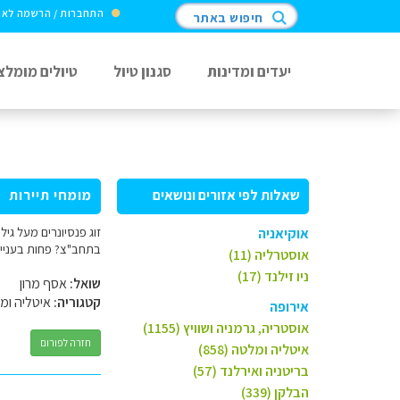
התחברות / הרשמה לא
חיפוש באתר
יעדים ומדינות
סגנון טיול
טיולים מומלצ
שאלות לפי אזורים ונושאים
מומחי תיירות
אוקיאניה
בתחב"צ? פחות בעניין
אוסטרליה (11)
ניו זילנד (17)
שואל:
אסף מרון
קטגוריה:
איטליה ומ
אירופה
אוסטריה, גרמניה ושוויץ (1155)
חזרה לפורום
איטליה ומלטה (858)
בריטניה ואירלנד (57)
הבלקן (339)