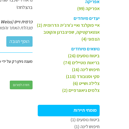
אפריקה
בהצלחה!
אפריקה (99)
יעדים מיוחדים
כרמית וייס (Carmit Weiss)
איי פוקלנד ואיי ג'ורג'יה הדרומית (2)
מנהלת האתר והפור
אנטארקטיקה, שפיצברגן והקוטב
הצפוני (4)
נושאים מיוחדים
ביטוח נוסעים (26)
מענה ניתן רק על ידי 
בריאות מטיילים (74)
חיפוש לינה (16)
סקי וסנובורד (118)
צלילה ושייט (6)
חזרה לפורום
צלמים גיאוגרפיים (2)
מומחי תיירות
ביטוח נוסעים (1)
חיפוש לינה (1)