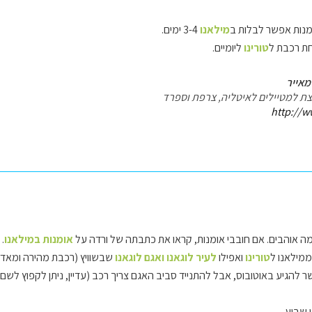
מנות אפשר לבלות ב
מילאנו
3-4 ימים.
ת רכבת ל
טורינו
ליומיים.
מאייר
עצת למטיילים לאיטליה, צרפת וספרד
http://w
ה אוהבים. אם חובבי אומנות, קראו את כתבתה של ורדה על
אומנות במילאנו
.
מילאנו ל
טורינו
ואפילו
לעיר לוגאנו ואגם לוגאנו
שבשוויץ (רכבת מהירה ומאד נ
 להגיע באוטובוס, אבל להתנייד סביב האגם צריך רכב (עדיין, ניתן לקפוץ לשם ו
שבוע...