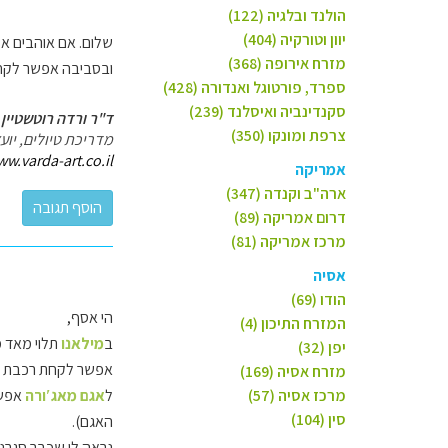
הולנד ובלגיה (122)
יוון וטורקיה (404)
שלום. אם אוהבים א
מזרח אירופה (368)
ובסביבה אפשר לקח
ספרד, פורטוגל ואנדורה (428)
סקנדינביה ואיסלנד (239)
ד"ר ורדה רוטשטיין 
צרפת ומונקו (350)
מדריכת טיולים, יו
ww.varda-art.co.il
אמריקה
ארה"ב וקנדה (347)
דרום אמריקה (89)
מרכז אמריקה (81)
אסיה
הודו (69)
הי אסף,
המזרח התיכון (4)
ב
מילאנו
תלוי מאד מ
יפן (32)
אפשר לקחת רכבת מ
מזרח אסיה (169)
מרכז אסיה (57)
ל
אגם מאג′ורה
אפשר
סין (104)
האגם).
נראה לי שכבר סגרנו 