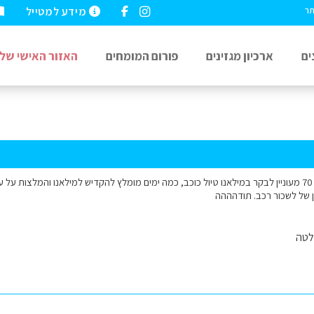
מידע למטייל
תר
ים
ארכיון מגזינים
פורום המומחים
האזור האישי שלי
זוג פנסיונרים מעל גיל 70 מעוניין לבקר במילאנו טיול כוכב, כמה ימים מומלץ להקדיש למילאנו והמל
 של לשכור רכב. תודהההה
לטה