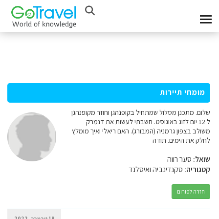
מומחי תיירות
שלום. מתכנן מסלול שמתחיל בקופנהגן וחוזר מקופנהגן
ל 12 יום לזוג באוגוסט. חשבתי לעשות את דנמרק
משולב בצפון גרמניה (המבורג). האם ריאלי ואיך מומלץ
לחלק את הימים. תודה
שואל:
סער רווה
קטגוריה:
סקנדינביה ואיסלנד
חזרה לפורום
19 נובמבר, 2022