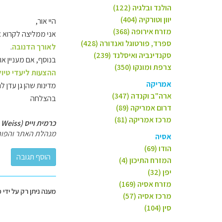
הולנד ובלגיה (122)
יוון וטורקיה (404)
היי אור,
מזרח אירופה (368)
אני ממליצה לקרוא 
ספרד, פורטוגל ואנדורה (428)
לאורך הדנובה
.
סקנדינביה ואיסלנד (239)
בנוסף, אם מעניין או
צרפת ומונקו (350)
ההצעות ליעדי טיול
אמריקה
מדינות שהן גן עדן לר
ארה"ב וקנדה (347)
בהצלחה
דרום אמריקה (89)
מרכז אמריקה (81)
כרמית וייס (Carmit Weiss)
מנהלת האתר והפור
אסיה
הודו (69)
המזרח התיכון (4)
יפן (32)
מזרח אסיה (169)
מענה ניתן רק על ידי 
מרכז אסיה (57)
סין (104)