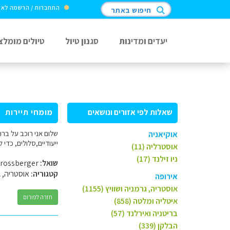
התחברות / הרשמה לא
חיפוש באתר
יעדים ומדינות
סגנון טיול
טיולים מומלצ
שאלות לפי אזורים ונושאים
מומחי תיירות
שלום אני רוכב על ברו
אוקיאניה
ייעודיים,סלולים, כדי
אוסטרליה (11)
ניו זילנד (17)
שואל:
Or Grossberger
קטגוריה:
אוסטריה, ג
אירופה
אוסטריה, גרמניה ושוויץ (1155)
חזרה לפורום
איטליה ומלטה (858)
בריטניה ואירלנד (57)
הבלקן (339)