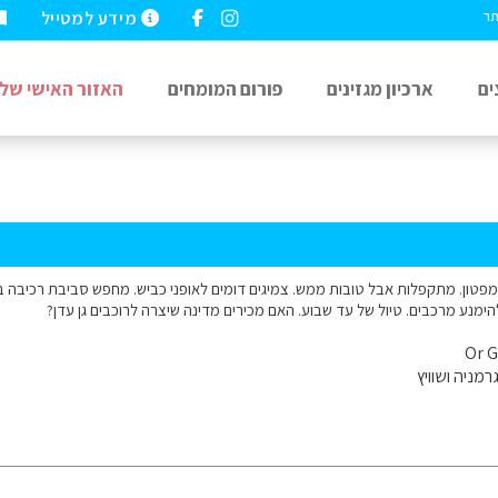
מידע למטייל
תר
ים
ארכיון מגזינים
פורום המומחים
האזור האישי שלי
מפטון. מתקפלות אבל טובות ממש. צמיגים דומים לאופני כביש. מחפש סביבת רכיבה בא
 להימנע מרכבים. טיול של עד שבוע. האם מכירים מדינה שיצרה לרוכבים גן עדן?
רמניה ושוויץ