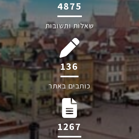
6045
שאלות ותשובות
195
כותבים באתר
1819