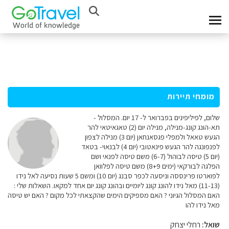
מומחי תיירות
שלום, לפיליפינים בפברואר ל- 17 יום. המסלול -
תא-הונג קונג-מנילה, מנילה יום (2) טאגאיטאי להר
הגעש טאאל ולמפלי פגסאנחאן (יום 3) מנילה לצפון
לפנפונגה להר הגעש פינאטובי (יום 4) לבנאוי- בטאד
(יום 5) טיסה לבוהול (6-7) משם טיסה לפנאי ושם
הפלגה לבורקאי (ימים 8+9) משם טיסה לפלוואן
לפוארטו פרינססה וניסעה לכפר סבנג (יום 10) ומשם 5 שעות נסיעה לאל נידו
(11-13) מאל נידו להונג קונג ליומיים ובהונג קונג יום אחד למקאו. השאלות שלי :
האם המסלול הגיוני ? האם מספיקים הימים שהקצאתי לכל מקום ? האם יש טיסה
מאל נידו להו
שואל:
רחלי יצחק