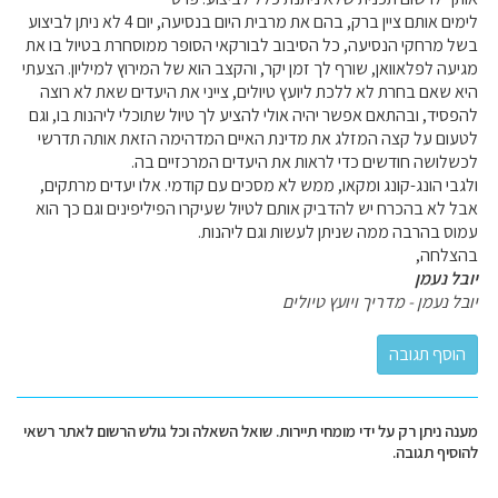
לימים אותם ציין ברק, בהם את מרבית היום בנסיעה, יום 4 לא ניתן לביצוע
בשל מרחקי הנסיעה, כל הסיבוב לבורקאי הסופר ממוסחרת בטיול בו את
מגיעה לפלאוואן, שורף לך זמן יקר, והקצב הוא של המירוץ למיליון. הצעתי
היא שאם בחרת לא ללכת ליועץ טיולים, צייני את היעדים שאת לא רוצה
להפסיד, ובהתאם אפשר יהיה אולי להציע לך טיול שתוכלי ליהנות בו, וגם
לטעום על קצה המזלג את מדינת האיים המדהימה הזאת אותה תדרשי
לכשלושה חודשים כדי לראות את היעדים המרכזיים בה.
ולגבי הונג-קונג ומקאו, ממש לא מסכים עם קודמי. אלו יעדים מרתקים,
אבל לא בהכרח יש להדביק אותם לטיול שעיקרו הפיליפינים וגם כך הוא
עמוס בהרבה ממה שניתן לעשות וגם ליהנות.
בהצלחה,
יובל נעמן
יובל נעמן - מדריך ויועץ טיולים
מענה ניתן רק על ידי מומחי תיירות. שואל השאלה וכל גולש הרשום לאתר רשאי
להוסיף תגובה.