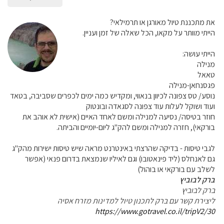
את מתכננת טיול מאורגן או תרמילאי?
הייתי מוותר על מקאו, הכל שאלה של זמן ועניין.
הייתי עושה:
מנילה
טאאל
פגסנחאן-מנילה
נוסע/ טס צפונה לכיוון בנאווי, ומקדיש כמה ימים לכפרים שסביבה, בטאד
ועוד ושוקל לעלות עוד צפונה לסגאדה ובונטוק
חוזר בטיסה/ נסיעה למנילה ומשם לאחד האיים (אישית לא אוהב את
בורקאי), חזרה למנילה ומשם להק"ג ליום-יומיים והביתה.
לגבי טיסות - בדיקה שהרצתי באינטרנט מראה שיש טיסות ישירות מהק"ג
גם לאנחלס (ליד פינאטובו) וגם לאיליו שנמצאת בדרום פנאי (אפשר
לשלב עם בורקאי או בוהול)
ברק לבוביץ
ברק לבוביץ
ליצירת קשר עם ברק לתכנון טיול למדינות מזרח אסיה
https://www.gotravel.co.il/tripV2/30