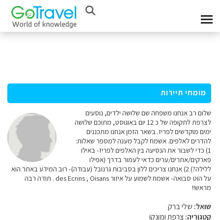
מומחי תיירות
שלום רב אנחנו משפחה שם שלושה ילדים, נוסעים
לצרפת לתקופה של כ 12 יום באוגוסט, מתוכם שלושה
ימים מוקדשים לפריז. בשאר הזמן אנחנו מתכננים
להדרים לאלפים. אשמח לקבל מענה למספר שאלות:
1) כדי לשבור את הנסיעה בין האלפים לפריז- באילו
פארקים/אתרים/ערים כדאי לעמור בדרך (אפילו
ללילה?) 2) אנחנו צריכים ללון בסביבות גרנובל (עבודה)- רוב המידע באתר הוא
על הוט סבואה- אשמח לשמוע על איזור des Ecrins , Oisans . תודה רבה
מראש!!
שואל:
שלי ברק
קטגוריה:
צרפת ומונקו