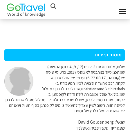
מומחי תיירות
שלום, אנחנו זוג עם 3 ילדים (12, 9, 4 בזמן הנסיעה)
שמתכנן טיול בנורבגיה לאוגוסט 2017. כרטיסי טיסה
יש (קופנהגן, 6-22.08.17) ועכשיו יש התלבטות. א.
לקחת רכב מהשדה ולצאת לכיוון המעבורת ב-
hirtshals אל Kristiansand ומשם לרכב לברגן במסלול
שמוביל אל אוסלו ומעבורת לילה חזרה לקופנהגן. ב.
לקחת טיסת המשך לברגן, שם להשכיר רכב ולטייל במסלול מעגלי שחוזר לברגן
לטיסה חזור. חשוב לציין שצריך להשאיר 3 ימים לקופנהגן בסוף הטיול ושאנחנו
לא אוהבים לטייל בלחץ של זמנים.
שואל:
David Goldenberg
קטגוריה:
סקנדינביה ואיסלנד