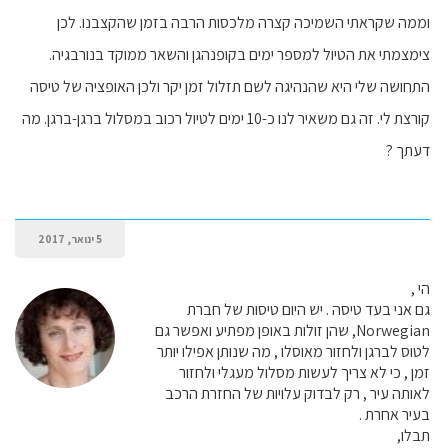
וממה שקראתי השמיכה קצרה מלכסות הרבה בזמן שהקצבנו. לכן
צימצמתי את הטיול למספר ימים בקופנהגן והשאר ממוקד בנורבגיה.
התחושה שלי היא שהנהיגה לשם תזלול זמן יקר ולכן האופציה של טיסה
קורצת לי. זה גם משאיר לנו כ-10 ימים לטיול רכוב במסלול ברגן-ברגן. מה
דעתך ?
5 ינואר, 2017
הי ,
גם אני בעד טיסה . יש היום טיסות של חברת
Norwegian, שהן זולות באופן מפתיע ואפשר גם
לטוס לברגן ולחזור מאוסלו , מה שנותן אפילו יותר
זמן , כי לא צריך לעשות מסלול מעגלי ולחזור
לאותה עיר , רק לבדוק עלויות של החזרת הרכב
בעיר אחרת .
תבלו,