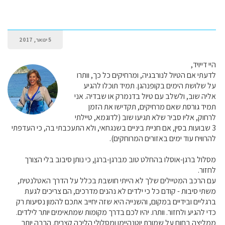
5 ינואר, 2017
היי דייויד,
לדעתי אם הטיול לנורבגיה, ומרחיקים כל כך, וותרו
על שלושת הימים בקופנהגן. תמיד תוכלו להגיע
אליה שוב, ולשלב עם טיול בדנמרק או שבדיה. אני
תמיד גורסת שאם מרחיקים, תקדישו את הזמן
לרחוק, אליו סביר שלא תגיעו שוב (לדוגמא, טיילתי
3 שבועות בסין, אם חניית ביניים בשנגחאי, ולא התעכבתי בה, כי העדפתי
להרוויח עוד ימים באזורים המרוחקים).
מסלול ברגן-אוסלו בהחלט טוב מברגן-ברגן, כי נותן סיבוב בלי הצורך
לחזור.
עם הרכב המטיילים שלך לא הייתי חושבת בכלל על הדרך האטלנטית,
משתי סיבות - קודם כל כי ילדים לא נהנים מדרכים, הם צריכים לגעת
ברגליים ובידיים במקום, והשנייה היא שזה יחייב אתכם להמון נסיעות רק
כדי להגיע ולחזור. וותרו. יהיו לכם בדרך מקומות שמתאימים יותר לילדים.
ממליצה בחום על שמורת יוטנהיימן ומסלולי הליכה קצרים. הרבה יותר