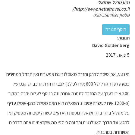
נטע טרגל-שמואלי
http://www.nettatravel.co.il/
טלפון 050-5564991
תגובות:
David Goldenberg
5 ינואר, 2017
הי נטע, אכן טיסה לברגן וחזרה מאוסלו זו גם אפשרות ואין הבדל במחירים
כמעט (סדר גודל של 600 אירו לכולנו) לגבי החזרת הרכב יש קנס של
200 אירו בערך על החזרה לתחנה אחרת וזה בנוסף לעלות יקרה במקור
(כ-1200 אירו לעשרה ימים !). השאלה היא האם מסלול ברגן-אוסלו עדיף
על מסלול ברגן-ברגן. ושאלה נוספת היא האם עשרה ימים זה מספיק זמן
להגיע עד הדרך האטלנטית ובחזרה כי לפי מה שקראתי זו אחת הדרכים
המיוחדות בנורבגיה.