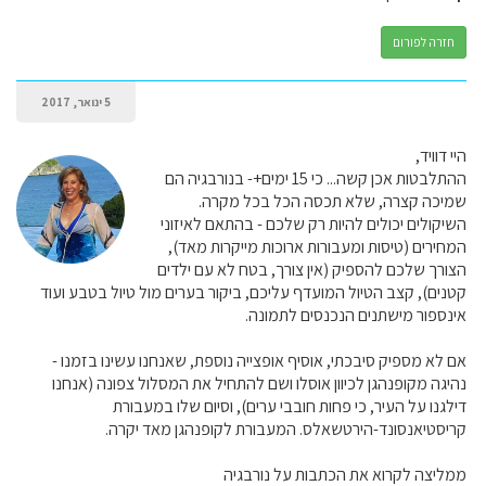
חזרה לפורום
5 ינואר, 2017
היי דוויד,
ההתלבטות אכן קשה... כי 15 ימים+- בנורבגיה הם
שמיכה קצרה, שלא תכסה הכל בכל מקרה.
השיקולים יכולים להיות רק שלכם - בהתאם לאיזוני
המחירים (טיסות ומעבורות ארוכות מייקרות מאד),
הצורך שלכם להספיק (אין צורך, בטח לא עם ילדים
קטנים), קצב הטיול המועדף עליכם, ביקור בערים מול טיול בטבע ועוד
אינספור מישתנים הנכנסים לתמונה.
אם לא מספיק סיבכתי, אוסיף אופצייה נוספת, שאנחנו עשינו בזמנו -
נהיגה מקופנהגן לכיוון אוסלו ושם להתחיל את המסלול צפונה (אנחנו
דילגנו על העיר, כי פחות חובבי ערים), וסיום שלו במעבורת
קריסטיאנסונד-הירטשאלס. המעבורת לקופנהגן מאד יקרה.
ממליצה לקרוא את הכתבות על נורבגיה