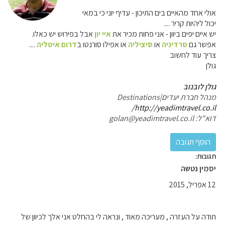
אולי אחד מהאיים בים התיכון - עדיף יוני כי במאי
יכול ליהיות קריר ....
יש איים יפים ביוון - אני פחות מכיר את
איי יון
אבל בפירוש יש כאלו.
אפשר גם
סרדיניה
או
סיציליה
או אפילו סורנטו ב
דרום איטליה
....
צריך עוד לחשוב
גולן
גולן לובנוב
מנהל חברת יעדים|Destinations
http://yeadimtravel.co.il/
דוא"ל: golan@yeadimtravel.co.il
תגובות:
יסמין נטשה
12 אפריל, 2015
תודה על העזרה , מעריכה מאוד , ונראה לי בהחלט אני אלך לכיוון של