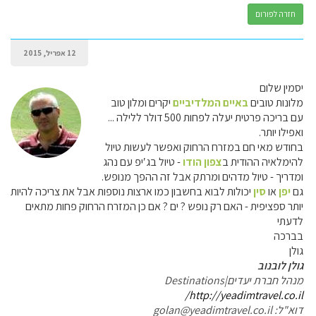
חזרה לפורום
12 אפריל, 2015
יסמין שלום
מלונות טובים
באיים המלדיביים
יקרים ומלון טוב
עם בריכה פרטית יעלה לפחות 500 דולר ללילה ...
ואפילו יותר.
בחודש מאי חם במזרח הרחוק ואפשר לעשות טיול
להימלאיה ההודית ב
צפון הודו
- טיול בג′יפ עם נהג
ומדריך - טיול מדהים ומרתק אבל זה ההפך מנופש.
גם
יפן
או
סין
יכולות לבוא בחשבון כמו ארצות נוספות אבל את צריכה להיות
יותר ספציפית - האם רק נופש ? ים ? אם כן המזרח הרחוק פחות מתאים
לדעתי
בברכה
גולן
גולן לובנוב
מנהל חברת יעדים|Destinations
http://yeadimtravel.co.il/
דוא"ל: golan@yeadimtravel.co.il