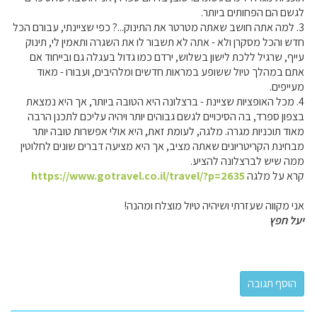
לגשם הם הפחותים ביותר.
3. למה אתה חושב שאתה מטרטר את התינוק...? כפי שציינתי, עבורם הכל
חדש והכל מסקרן ולא - אתה לא תשבור לו את השגרה ותאמין לי, תינוק
עייף, שרגיל ללכת לישון בשלוש, ירדם כמו גדול בעגלה גם ובייחוד אם
אתם במהלך טיול ששופע במראות חדשים ומלהיבים, ועבורו - מאוד
מעייפים.
4. מכל האופציות שציינת - ברצלונה היא הטובה ביותר, אך היא נמצאת
בצפון ספרד, בה הסיכויים לגשם גבוהים יותר ויהיה עליכם לתכנן הרבה
מאוד תוכניות מגרה. מלגה, לעומת זאת, היא אולי אפשרות טובה יותר
מבחינת הקריטריונים שאתה מציב, אך היא מציעה דברים שונים לחלוטין
ממה שיש לברצלונה להציע.
קרא על מלגה
https://www.gotravel.co.il/travel/?p=2635
אני מקווה שעזרתי ושיהיה טיול מוצלח ומהנה!
יעל חפץ