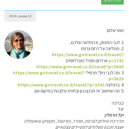
חזרה לפורום
13 אוגוסט, 2014
מוטי שלום
1. לגבי התינוק, זו החלטה שלכם...
2. ממליצה על דרום צרפת
https://www.gotravel.co.il/travel/?
p=2741
או דרום ספרד (אנדלוסיה)
https://www.gotravel.co.il/travel/?p=2640
3. מה לגבי ניס? מרסיי?
https://www.gotravel.co.il/travel/?
p=3628
4. ברצלונה
https://www.gotravel.co.il/travel/?p=3243
5. מה שחשוב זה תכנון נכון ובחירת מלון נוח במיקום טוב
בברכה
יעל
יעל הרמלין
מדריכת טיולים לצרפת, ספרד, פורטוגל, מקסיקו וגואטמלה
יועצת תכנון מסלולים למטיילים עצמאיים