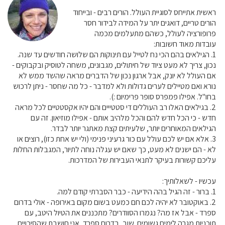
ראשית אתייחס לסוגיית העולל. הורים רבים - ובייחוד
הורים טריים, דואגים יתר על המידה לבידור חסר
פרופורציה לעולל, כשהם מתעלמים מכמה
עובדות מאוד חשובות:
1. הגילאים בהם הכי נח לטייל עם תינוקות הם שלושה חודשים עד שנה.
נכון, צריך לא מעט ציוד של חיתולים, מגבונים, משחה לטוסיק ובקבוקים -
אם העולל לא יונק, אבל ארגון נכון של הדברים מראה שהשד ממש לא
נורא ואם מטיילים לערים גדולות ולא למדבר - כל מה שחסר - ניתן לרכוש
בחו"ל. אפילו פמפרס סופר פרימיום :).
2. בגילאים האלו רב העוללים די סטטייים והם יהיו אקסטטיים לכל מראה
חדש - כי הכל חדש להם והכל מלהיב אותם - אפילו מוזיאון. זה עם
הגילאים המאוחרים יותר, שלעיתים קצת מאתגר יותר לבדר.
3. אלא אם יש לכם עולל עם כור גרעיני פנימי (ולי יש אחת כזו), רוצים או
לא - הם ישנים לא מעט, כך שאם יש עגלה נוחה לתיור, המגבלות החלות
עליכם קשורות בעיקר לתנאי העבירות של המדרכות.
עכשיו - לשאלותיך:
1. ברור - זה הגיל בהה הידיעה - כבר הסברתי קודם למה.
2. באוקטובר לא יהיה לכם חם כמעט בשום מקום באירופה - אולי בדרום
ספרד - אבל אז מה? נגמרו הסוודרים? מתכננים את הטיול היטב, עם
תוכניות מגרה לימים גשומים. שוב, בדרום ספרד, אני חושבת שהסיכויים