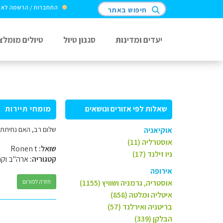
התחברות / הרשמה לא
חיפוש באתר
יעדים ומדינות
סגנון טיול
טיולים מומלצ
שאלות לפי אזורים ונושאים
מומחי תיירות
שלום רב, האם נחיתת ב
אוקיאניה
אוסטרליה (11)
שואל:
Ronen t
ניו זילנד (17)
קטגוריה:
ארה"ב וקנ
אירופה
אוסטריה, גרמניה ושוויץ (1155)
חזרה לפורום
איטליה ומלטה (858)
בריטניה ואירלנד (57)
הבלקן (339)