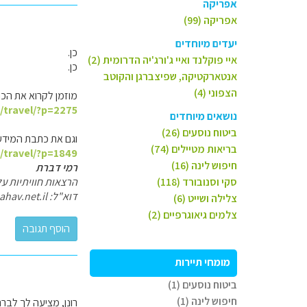
אפריקה
אפריקה (99)
יעדים מיוחדים
כן.
איי פוקלנד ואיי ג'ורג'יה הדרומית (2)
כן.
אנטארקטיקה, שפיצברגן והקוטב
הצפוני (4)
מוזמן לקרוא את הכ
l/travel/?p=2275
נושאים מיוחדים
ביטוח נוסעים (26)
וגם את כתבת המידע
בריאות מטיילים (74)
l/travel/?p=1849
חיפוש לינה (16)
רמי דברת
סקי וסנובורד (118)
הרצאות חוויתיות ע
דוא"ל: ramidov@zahav.net.il
צלילה ושייט (6)
צלמים גיאוגרפיים (2)
מומחי תיירות
ביטוח נוסעים (1)
חיפוש לינה (1)
רונן, מציעה לך לב