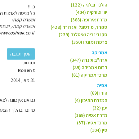
הולנד ובלגיה (122)
כן!!!
יוון וטורקיה (404)
כל כניסה לארצות הב
מזרח אירופה (368)
אושרה קמחי
אושרה קמחי, יועצת
ספרד, פורטוגל ואנדורה (428)
www.oshrak.co.il/
סקנדינביה ואיסלנד (239)
צרפת ומונקו (350)
אמריקה
ארה"ב וקנדה (347)
תגובות:
דרום אמריקה (89)
Ronen t
מרכז אמריקה (81)
31 מאי, 2014
אסיה
הודו (69)
גם אם אין כוונה ל
המזרח התיכון (4)
יפן (32)
מדובר בהליך הוצאת ו
מזרח אסיה (169)
מרכז אסיה (57)
סין (104)