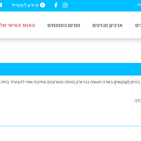
מידע למטייל
תר
ים
ארכיון מגזינים
פורום המומחים
האזור האישי שלי
יניים (קונקשיין) בשדה תעופה בניו יורק (טיסה מטורונטו) מחייבת אותי להצטייד בויזה 
דה