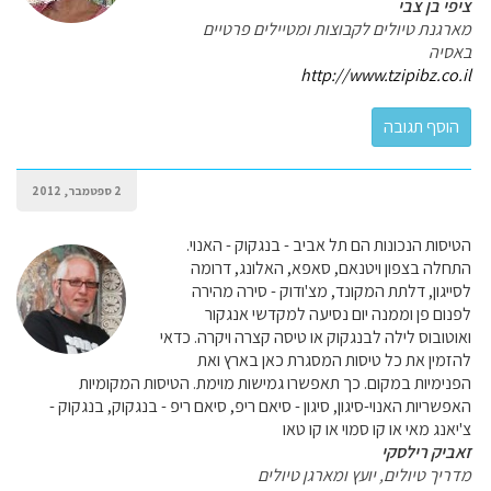
ציפי בן צבי
מארגנת טיולים לקבוצות ומטיילים פרטיים
באסיה
http://www.tzipibz.co.il
2 ספטמבר, 2012
הטיסות הנכונות הם תל אביב - בנגקוק - האנוי.
התחלה בצפון ויטנאם, סאפא, האלונג, דרומה
לסייגון, דלתת המקונד, מצ'ודוק - סירה מהירה
לפנום פן וממנה יום נסיעה למקדשי אנגקור
ואוטובוס לילה לבנגקוק או טיסה קצרה ויקרה. כדאי
להזמין את כל טיסות המסגרת כאן בארץ ואת
הפנימיות במקום. כך תאפשרו גמישות מוימת. הטיסות המקומיות
האפשריות האנוי-סיגון, סיגון - סיאם ריפ, סיאם ריפ - בנגקוק, בנגקוק -
צ'יאנג מאי או קו סמוי או קו טאו
זאביק רילסקי
מדריך טיולים, יועץ ומארגן טיולים