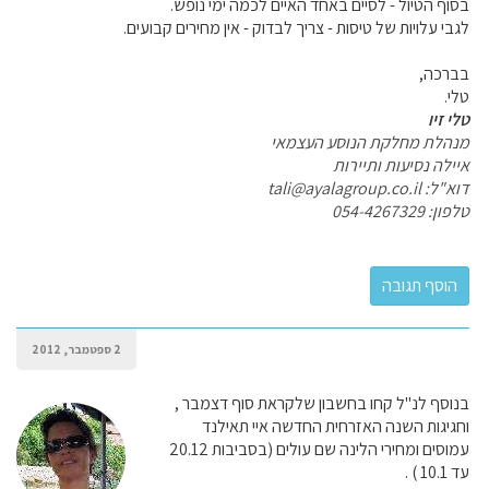
בסוף הטיול - לסיים באחד האיים לכמה ימי נופש.
לגבי עלויות של טיסות - צריך לבדוק - אין מחירים קבועים.
בברכה,
טלי.
טלי זיו
מנהלת מחלקת הנוסע העצמאי
איילה נסיעות ותיירות
דוא"ל: tali@ayalagroup.co.il
טלפון: 054-4267329
2 ספטמבר, 2012
בנוסף לנ"ל קחו בחשבון שלקראת סוף דצמבר ,
וחגיגות השנה האזרחית החדשה איי תאילנד
עמוסים ומחירי הלינה שם עולים (בסביבות 20.12
עד 10.1 ) .