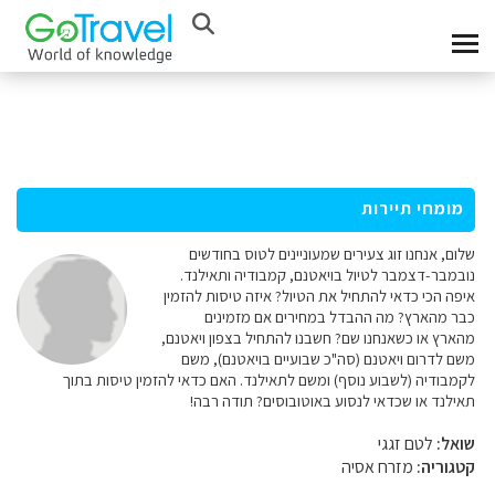
מומחי תיירות
שלום, אנחנו זוג צעירים שמעוניינים לטוס בחודשים
נובמבר-דצמבר לטיול בויאטנם, קמבודיה ותאילנד.
איפה הכי כדאי להתחיל את הטיול? איזה טיסות להזמין
כבר מהארץ? מה ההבדל במחירים אם מזמינים
מהארץ או כשאנחנו שם? חשבנו להתחיל בצפון ויאטנם,
משם לדרום ויאטנם (סה"כ שבועיים בויאטנם), משם
לקמבודיה (לשבוע נוסף) ומשם לתאילנד. האם כדאי להזמין טיסות בתוך
תאילנד או שכדאי לנסוע באוטובוסים? תודה רבה!
שואל:
לטם זגגי
קטגוריה:
מזרח אסיה