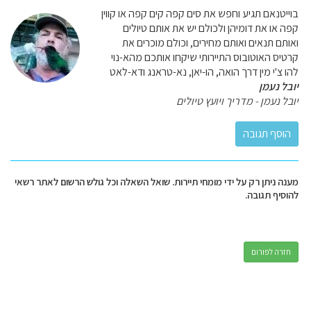
בוייטנאם תגיע וחפש את סים קפה קים קפה או קווין
קפה או את דומיהן ולכולם יש את אותם טיולים
ואותם תנאים ואותם מחירים, וכולם מוכרים את
קרטיס האוטובוס התיירותי שיקחו אותכם מהא-נוי
להו צ'י מין דרך הואה, הו-יאן, נא-טראנג ודא-לאט
יובל נעמן
יובל נעמן - מדריך ויועץ טיולים
מענה ניתן רק על ידי מומחי תיירות. שואל השאלה וכל גולש הרשום לאתר רשאי
להוסיף תגובה.
חזרה לפורום