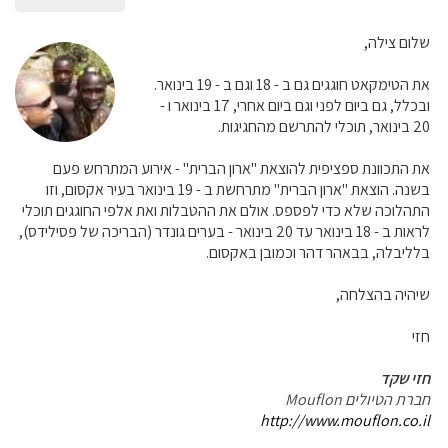
שלום צילה,
את הטימקאט חוגגים גם ב - 18 וגם ב - 19 בינואר.
ובכלל, גם ביום לפני וגם ביום אחרי, 17 בינואר ו -
20 בינואר, תוכלי להתרשם מהחגיגות.
את התכוונת ספציפית להוצאת "ארון הברית" - אירוע המתרחש פעם
בשנה. הוצאת "ארון הברית" מתרחשת ב - 19 בינואר בעיר אקסום, וזו
התהלוכה שלא כדי לפספס. אולם את ההטבלות ואת אלפי החוגגים תוכלי
לראות ב - 18 בינואר עד 20 בינואר - בערים גונדר (הבריכה של פסילידס),
בלליבלה, בבאהר דהר וכמובן באקסום.
שיהיה בהצלחה,
חזי
חזי שקד
חברת הטיולים Mouflon
http://www.mouflon.co.il