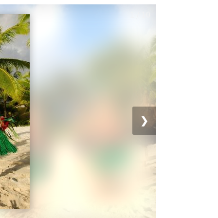
1 / 10
❮