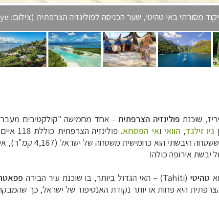
וד מסורתי באי טהיטי, שער הכניסה לפולינזיה הצרפתית (צילום: chameleonseye)
פולינזיה הצרפתית
– אחד מחמישה "קולקטיבים מעבר ל
ן
ניו זילנד
,
הוואי
ו
אי הפסחא
. פולינז
מבחינה טופוגרפית והן מבחי
וא
טהיטי
(Tahiti) – האי הגדול ביותר, בו שוכנת עיר הבירה
פפאטה
300,00 תושבים. פולינזיה הצרפתית היא פחות או יותר נקודת האנטיפוד של ישר