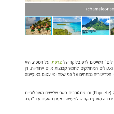
ים" השייכים לרפובליקה של
צרפת
. על המפה, היא
יה הצרפתית כוללת 118 איים ואטולים המחולקים לחמש קבוצות איים ייחודיות, הן
נה תרבותית. למרות ששטחה היבשתי הוא כחמישית משטחה של ישראל (4,167 קמ"ר), איי הטריטוריה נמתחים על פני שטח ימי עצום באוקיינוס
(Papeete) ובו מתגוררים כשני שלישים מאוכלוסיית
אל, כך שהמבקרים בה מארץ הקודש למעשה באמת נוסעים עד "קצה