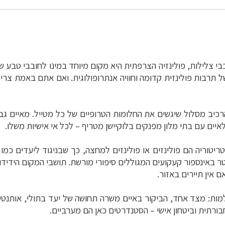
בי צלילות, פולינזיה הצרפתית היא מקום מיוחד במינו לחובבי טבע ש
 תרבות פולינזית קדומה וחוויה אנתרופולוגית. ואם אתם באמת צריכ
יב מסלול שיגשים את החלומות הטרופיים של כל מטייל. מאיים גבו
לאיים עם בתי מלון מפנקים בלוקיישן מטריף – לכל אי אישיות משלו.
ריטוריה הם פולינזים או פולינזים למחצה, כך שבניגוד ליעדים כמו
ר באינספור קעקועים המגוללים סיפורי מורשת. תושבי המקום הידידו
ם אין תיירים באזור.
למות: מצד אחד, הביקור באיים משרה תחושה של יעד בתולי, אותנטי
ורתית וביטחון אישי – הסטנדרטים כאן הם מערביים.