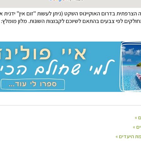
לינזיה הצרפתית
לחצו לפרטים »
רליה וניו זילנד
לחצו לפרטים »
 הצרפתית בדרום האוקיינוס השקט (ניתן לעשות "זום אין" ידנית או
ם ומרכז אמריקה
לחצו לרשימת היעדים »
ולקים לפי צבעים בהתאם לשיוכם לקבוצות השונות. מלון מומלץ: