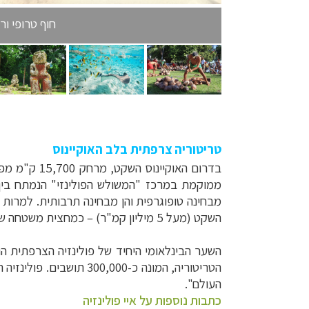
חוף טרופי וריק
טריטוריה צרפתית בלב האוקיינוס
בדרום האוקיינוס השקט, מרחק 15,700 ק"מ מפריז, שוכנת
ממוקמת במרכז "המשולש הפולינזי" הנמתח בי
השקט (מעל 5 מיליון קמ"ר) – כמחצית משטחה של יבשת אירופה כולה!
השער הבינלאומי היחיד של פולינזיה הצרפתית ה
הטריטוריה, המונה כ-0
העולם".
כתבות נוספות על איי פולינזיה