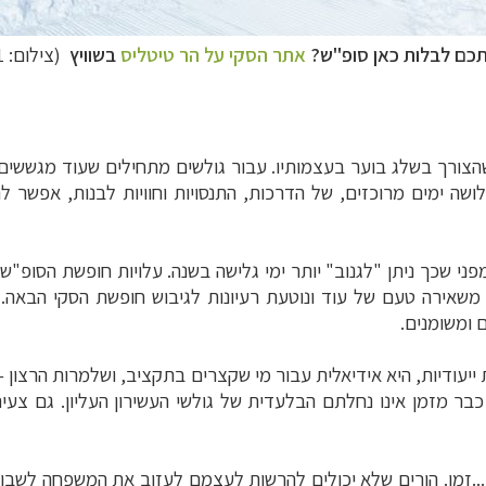
כם לבלות כאן סופ"ש?
אתר הסקי על הר טיטליס
בשוויץ
(צילום: Mart2201)
שהצורך בשלג בוער בעצמותיו. עבור גולשים מתחילים שעוד מגששי
ושה ימים מרוכזים, של הדרכות, התנסויות וחוויות לבנות, אפשר
פני שכך ניתן "לגנוב" יותר ימי גלישה בשנה. עלויות חופשת הסופ"
 משאירה טעם של עוד ונוטעת רעיונות לגיבוש חופשת הסקי הבאה
 ומשומנים.
יעודיות, היא אידיאלית עבור מי שקצרים בתקציב, ושלמרות הרצון –
כבר מזמן אינו נחלתם הבלעדית של גולשי העשירון העליון. גם צע
..זמן. הורים שלא יכולים להרשות לעצמם לעזוב את המשפחה לשבו