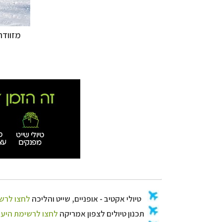
טיולי אקטיב - אופ
תכנון
טיולים לצפו
מזוודה-מטוס-מלון, 3 ימי 
קרוזים והפלגות 