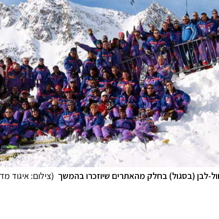
ול-לבן (בסגול) בחלק מהאתרים שיוזכרו בהמשך
(צילום: איגוד מד