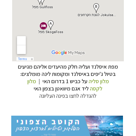
מפת איסלנד ועליה חלק מהיעדים אליהם מגיעים
קרוזים והפלגות נופש
לחצו לרשימת היעדים »
בטיול ג'יפים באיסלנד ומקומות לינה מומלצים:
תכנון טיולים למדינות אירופה
לחצו לרשימת היעדים
מלון סליה
על כביש 1 בדרום האי |
מלון
»
לקסה
ליד אגם מיוואטן בצפון האי
תכנון
טיולים לאמריקה הצפונית
לחצו לרשימת
להגדלה לחצו בפינה העליונה
היעדים »