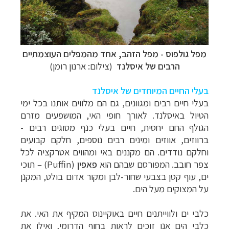
מפל גולפוס -
מפל הזהב, אחד מהמפלים העוצמתיים
הרבים של איסלנד
(צילום: ארנון רומן)
בעלי החיים המיוחדים של איסלנד
בעלי חיים רבים ומגוונים, גם הם מלווים אותנו בכל ימי
הטיול באיסלנד. לאורך חופי האי, המושפעים מזרם
הגולף החם יחסית, חיים בעלי כנף מסוגים רבים -
ברווזים, אווזים ומינים רבים נוספים, חלקם קבועים
וחלקם נודדים. הם מקננים באי ומהווים אטרקציה לכל
צפר חובב. המפורסם שבהם הוא
פאפין
(
Puffin
) – תוכי
ים, עוף קטן בצבעי שחור-לבן ומקור אדום בולט, המקנן
על המצוקים מעל הים.
כלבי ים ולווייתנים חיים באוקיינוס המקיף את האי. את
כלבי הים אנו זוכים לראות בחוף הדרומי, ואילו
את