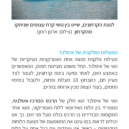
לגונת הקרחונים, שייט בין גושי קרח עצומים שניתקו
מהקרחון
(צילום: ארנון רומן)
הפעילות הוולקנית של איסלנד
פעילות וולקנית מהווה אחת האטרקציות העיקריות של
האי של איסלנד. החל משפע מעיינות חמים, המאפשרים
באמצע היום, לאחר נסיעה בינות קרחונים, לעצור לצד
מעיין חם, כשבחוץ 10 מעלות ופחות, ולטבול במימיו
החמים, בעוד הצוות מכין ארוחת צהרים.
האי של איסלנד הוא חלק של
הרכס המרכז-אטלנטי
,
המפריד בין הלוח האירופאי ללוח האמריקאי, והוא אחד
המקומות הבודדים בו הרכס בולט מעל פני הים. כך אנו
יכולים לראות במו עיננו את המשמעות של תנועת הלוחות
הטקטוניים – כאשר אנו עומדים עם רגל אחת על הלוח