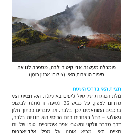
פומרלה מעשנת אדי קיטור ולבה, מספרת לנו את
סיפור הווצרות האי
(צילום: ארנון רומן)
חציית האי בדרכי השטח
גולת הכותרת של טיול ג'יפים באיסלנד, היא חציית האי
מדרום לצפון, על כביש 26. נסיעה זו ניתנת לביצוע
ברכבים המותאמים לכך בלבד. אנו עוברים כבתוך חלון
גיאולוגי – החל באזורים בהם הכיסוי הוא חזזיות בלבד,
דרך מדבר וולקני
ו
משטחי אפר אינסופיים. סופו של יום
חציית האי, מביא אותנו אל
מפל אלדייארפוס