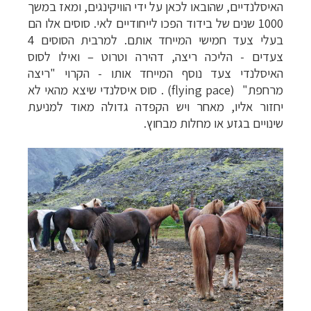
האיסלנדיים, שהובאו לכאן על ידי הוויקינגים, ומאז במשך
1000 שנים של בידוד הפכו לייחודיים לאי. סוסים אלו הם
בעלי צעד חמישי המייחד אותם. למרבית הסוסים 4
צעדים - הליכה ריצה, דהירה וטרוט – ואילו לסוס
האיסלנדי צעד נוסף המייחד אותו - הקרוי "ריצה
קרוזים והפלגות נופש
לחצו לרשימת היעדים »
מרחפת"
(flying pace)
. סוס איסלנדי שיצא מהאי לא
תכנון טיולים למדינות אירופה
לחצו לרשימת היעדים
יחזור אליו, מאחר ויש הקפדה גדולה מאוד למניעת
שינויים בגזע או מחלות מבחוץ.
»
תכנון
טיולים לאמריקה הצפונית
לחצו לרשימת
היעדים »