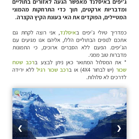
ג'יפים באיסלנד מאפשר הגעה לאזורים בתוליים
ומדבריות ארקטים, תוך כדי התרחקות מהמוני
המטיילים, הפוקדים את האי בעונת הקיץ הקצרה.
כמדריך טיולי ג'יפים ב
איסלנד
, אני רוצה לקחת גם
אתכם לנופים הבתוליים הללו, אליהם אנו מגיעים עם
הג'יפים. הפעם ללא הסברים ארוכים, כי התמונות
מדברות טוב ממני.
* את המסלול המתואר כאן ניתן לבצע ב
רכב שטח
שכור
(יש לבחור 4X4) או ב
רכב שכור רגיל
ללא ירידה
לדרכים לא סלולות.
1 / 9
❯
❮