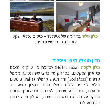
מלון סליה
בדרומה של איסלנד
–
מיקום נפלא ושקט
לא הרחק מכביש מספר 1
מלון מומלץ בצפון איסלנד
מלון לקסה
(
Hótel Laxá
) ממוקם כ- 2 ק"מ מ
אגם
מיוואטן
המקסים, ובמרחק של כחצי שעה נסיעה
ממפל
גודפוס
(
Godafoss
) ו
הר הגעש קרפלה
(
Krafla
). מקום
נפלא למספר לילות וטיולי כוכב. המלון מציע בר
ומסעדה, ובימים נעימים כיף לשבת בטרסה ובגן. ארוחת
הבוקר עשירה וגם המסעדה טובה, והמלון זוכה לחוות
דעת מעולות.