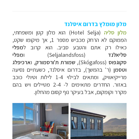
מלון מומלץ בדרום איסלנד
מלון סליה
(
Hotel Selja
) הוא מלון קטן ומשפחתי,
הממוקם לא הרחק מכביש מספר 1, אך מיקומו שקט,
כאילו רק אתם והטבע סביב. הוא קרוב ל
מפלי
סליאלנד
(
Seljalandsfoss
) ו
מפלי
סקוגפוס
(
Skógafoss
),
שמורת ת'ורסמורק
, ו
ארכיפלג
וטסמן
(ר' בהמשך),
בדרום איסלנד, כשעתיים נסיעה
מרייקיאוויק, ומתאים לבילוי 1-4 לילות וטיולי כוכב
באזור. החדרים מתאימים ל- 2-4 מטיילים ויש בהם
מקרר וקומקום, אבל בעיקר נוף קסום מהחלון.