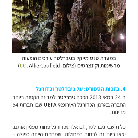
קרוזים והפלגות נופש
לחצו לרשימת היעדים »
תכנון טיולים למדינות אירופה
לחצו לרשימת היעדים
»
במערת סנט מייקל בגיברלטר עורכים הופעות
תכנון
טיולים לאמריקה הצפונית
לחצו לרשימת
מרשימות וקונצרטים
(צילום:
, Allie Caufield)
CC
היעדים »
4. בזכות הספורט: על גיברלטר וכדורגל
ב-24 במאי 2013 הפכה
גיברלטר
למדינה הקטנה ביותר
החברה בארגון הכדורגל האירופאי
UEFA
שבו חברות 54
מדינות.
כל תושבי גיברלטר, גם אלו שכדורגל פחות מעניין אותם,
יצאו ביום זה לרחוב במחולות. שמחתם הייתה כפולה –