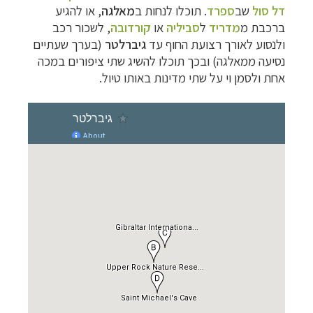
דל סול
שב
ספרד
. תוכלו לנחות ב
מאלגה
, או להגיע
ברכבת מ
מדריד
ל
סביליה
או
קורדובה
, לשכור רכב
ו
לנסוע לאורך רצועת החוף עד
גיברלטר
(בערך שעתיים
נסיעה ממאלגה) ובכך תוכלו להשיג שתי ציפורים במכה
אחת ולסמן וי על שתי מדינות באותו טיול.