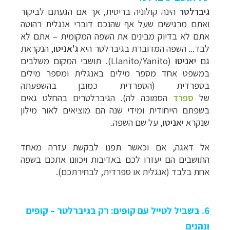
גיברלטר
הינה קולוניה בריטית, אך אם הגעתם לביקור
ואתם מרגישים שעל אף שהנכם דוברי אנגלית רהוטה
אתם לא בדיוק מבינים את השפה המקומית
–
אתם לא
לבד... השפה המדוברת בגיברלטר היא
ג'אניטו
, הנקראת
גם
יאניטו
(
Yanito
/
Llanito
). תושבי המקום משלבים
במשפט אחד מספר מילים באנגלית ומספר מילים
בספרדית (הספרדית כמובן בהשפעתה
של
ספרד
הסמוכה לה). הגיברלטרים בהחלט גאים
בשפתם הייחודית ומידי שנה הם מוציאים לאור מילון
שנקרא
יאניטו
, על שם השפה.
אל דאגה, אם וכאשר תפנו לבקשת עזרה מאחד
התושבים הם יעזרו לכם באדיבות ויכוונו אתכם בשפה
אחת בלבד (אנגלית או ספרדית, לבחירתכם).
6. בשביל לטייל עם קופים: רק בגיברלטר – קופים
ונהנים