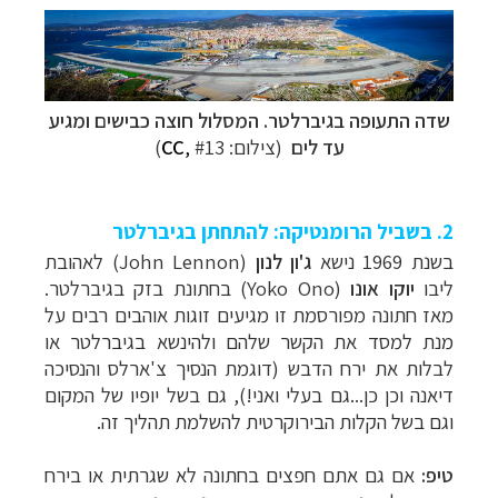
שדה התעופה בגיברלטר. המסלול חוצה כבישים ומגיע
עד לים
(צילום:
#13
,
CC
)
2. בשביל הרומנטיקה: להתחתן בגיברלטר
בשנת 1969 נישא
ג'ון לנון
(
John Lennon
) לאהובת
ליבו
יוקו אונו
(
Yoko Ono
) בחתונת בזק בגיברלטר.
מאז חתונה מפורסמת זו מגיעים זוגות אוהבים רבים על
מנת למסד את הקשר שלהם ולהינשא בגיברלטר או
לבלות את ירח הדבש (דוגמת הנסיך צ'ארלס והנסיכה
דיאנה וכן כן...גם בעלי ואני!), גם בשל יופיו של המקום
וגם בשל הקלות הבירוקרטית להשלמת תהליך זה.
טיפ:
אם גם אתם חפצים בחתונה לא שגרתית או בירח