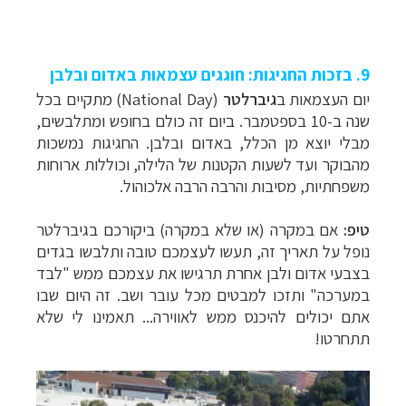
9. בזכות החגיגות: חוגגים עצמאות באדום ובלבן
יום העצמאות ב
גיברלטר
(
National Day
) מתקיים בכל
שנה ב-10 בספטמבר. ביום זה כולם בחופש ומתלבשים,
מבלי יוצא מן הכלל, באדום ובלבן. החגיגות נמשכות
מהבוקר ועד לשעות הקטנות של הלילה, וכוללות ארוחות
משפחתיות, מסיבות והרבה הרבה אלכוהול.
טיפ:
אם במקרה (או שלא במקרה) ביקורכם בגיברלטר
נופל על תאריך זה, תעשו לעצמכם טובה ותלבשו בגדים
בצבעי אדום ולבן אחרת תרגישו את עצמכם ממש "לבד
במערכה" ותזכו למבטים מכל עובר ושב. זה היום שבו
אתם יכולים להיכנס ממש לאווירה... תאמינו לי שלא
תתחרטו!