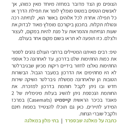
הצופים מן הצד מדובר במחזה מיוחד מאין כמוהו, אך
לאנשים הטסים במטוס מומלץ לומר את תפילת הדרך או
כל תפילה אחרת לכל אלוהים באשר הוא, לנחיתה רכה
ונטולת תקלות. בתכנון ביקורכם מומלץ מאוד לבדוק את
שעות הנחיתות וההמראות על מנת להיות במקום, לעצור
ולצלם. כזו תופעה לא תראו בשום מקום אחר בעולם.
טיפ: רבים מאיתנו המטיילים ברחבי העולם נהנים לספור
את כמות החתימות שלנו בדרכון. עד לאחרונה כל אוספי
החתימות נאלצו לחזור בידיים ריקות מכיוון שבגיברלטר
לא היו מחתימים את הדרכון במעבר הגבול.
הבשורות
הטובות הן שלאחרונה ממשלת גיברלטר השיקה שירות
חדש ובו ניתן לקבל חותמת בדרכון למזכרת.
את
החותמת הנכספת ניתן להשיג בעלות מינימלית של 2
פאונד בכיכר הראשית
קייסמיט
(
Casemats
) במרכז
המידע לתיירים. כאן גם תוכלו להצטייד במפות חינם
ולקבל שוברי הנחות.
כתבה על מאלגה שבספרד
|
בתי מלון במאלגה