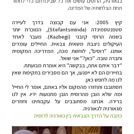
בגאורגיה, הרוסים עושים את כל
שביכולתם כדי לחתור
תחת הצלחותיה של המדינה.
קיץ 2005: אני עם קבוצה
בדרך לעיירה
סטפנטסמינדה (
Stefantsminda
), המוכרת יותר
בשמה הרוסי קזבגי (
Kazbegi
).
מעבר לאחד
העיקולים ניצבת משאית צבאית. החיילים עומדים
אותנו. "רוסים", לוחשת מכה,
המדריכה המקומית
וחברה טובה. "כאן?" אני שואל.
"
דבר איתם אתה, בבקשה" היא אומרת
מבועתת.
בתיירים הם לא ייפגעו, אך הם מסבירים בתקיפות שאין
לנו מה לחפש כאן.
תסתובבו ותחזרו מהמקום אליו באתם, אומר לי החייל
ומה שלא הובן מהרוסית הובן
מתנועות ידיו. אין לנו
ברירה. אנחנו מסתובבים על עקבותינו וחוזרים
מגאורגיה
לגאורגיה
.
כתבה על הדרך הצבאית בין גאורגיה לרוסיה