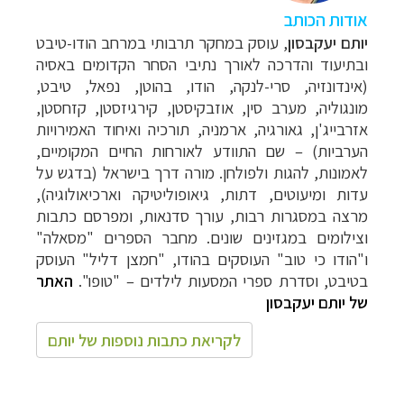
אודות הכותב
יותם יעקבסון
, עוסק במחקר תרבותי במרחב הודו-טיבט
ובתיעוד והדרכה לאורך נתיבי הסחר הקדומים באסיה
(אינדונזיה, סרי-לנקה, הודו, בהוטן, נפאל, טיבט,
מונגוליה, מערב סין, אוזבקיסטן, קירגיזסטן, קזחסטן,
אזרבייג'ן, גאורגיה, ארמניה, תורכיה ואיחוד האמירויות
הערביות) – שם התוודע לאורחות החיים המקומיים,
לאמונות, להגות ולפולחן. מורה דרך בישראל (בדגש על
עדות ומיעוטים, דתות, גיאופוליטיקה וארכיאולוגיה),
מרצה במסגרות רבות, עורך סדנאות, ומפרסם כתבות
וצילומים במגזינים שונים. מחבר הספרים "מסאלה"
ו"הודו כי טוב" העוסקים בהודו, "חמצן דליל" העוסק
בטיבט, וסדרת ספרי המסעות לילדים – "טופו".
האתר
של יותם יעקבסון
לקריאת כתבות נוספות של יותם