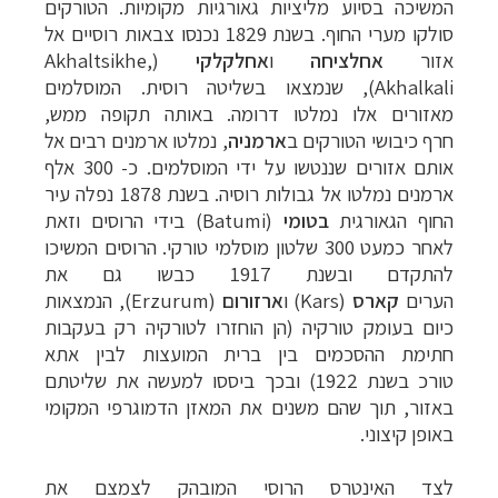
המשיכה בסיוע מליציות גאורגיות מקומיות. הטורקים
סולקו מערי החוף. בשנת
1829
נכנסו צבאות רוסיים אל
אזור
אחלציחה
ו
אחלקלקי
(
Akhaltsikhe,
Akhalkali
),
שנמצאו בשליטה רוסית. המוסלמים
מאזורים אלו נמלטו דרומה. באותה תקופה ממש,
חרף
כיבושי הטורקים ב
ארמניה
, נמלטו ארמנים רבים אל
אותם אזורים שננטשו על ידי המוסלמים.
כ- 300 אלף
ארמנים נמלטו אל גבולות רוסיה. בשנת 1878 נפלה עיר
החוף הגאורגית
בטומי
(
Batumi
)
בידי הרוסים וזאת
לאחר כמעט 300 שלטון מוסלמי טורקי. הרוסים המשיכו
להתקדם
ובשנת 1917 כבשו גם את
הערים
קארס
(
Kars
) ו
ארזורום
(
Erzurum
), הנמצאות
כיום בעומק
ט
ורקיה (הן הוחזרו לטורקיה רק בעקבות
חתימת ההסכמים בין ברית המועצות לבין אתא
טורכ
בשנת 1922) ובכך ביססו למעשה את שליטתם
באזור, תוך שהם משנים את המאזן הדמוגרפי
המקומי
באופן קיצוני.
לצד
האינטרס הרוסי המובהק לצמצם את