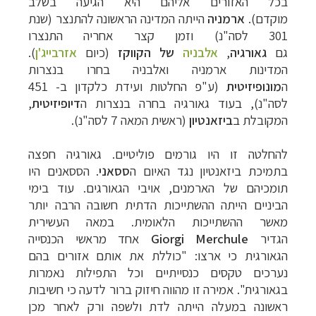
בכל האזורים אליהם היא הגיעה בשלב
מוקדם).
ארמניה
הייתה המדינה הראשונה
להתנצר (שנת
301 לסה"נ) וזמן קצר אחריה התנצרו
גם
גאורגיה
,
אלבניה
של הקווקז
(כיום
אזרבייג'ן
).
המדינות ארמניה ואלבניה בחרו בנצרות
ה
מונופיזיטית
(ע"פ החלטות ועידת
כלקדון ב- 451
לסה"נ), בעוד גאורגיה בחרה בנצרות ה
דיופיזיטית
,
המקובלת ב
ביזאנטיון
(
ראשית המאה 7 לסה"נ).
להחלטה זו היו גורמים פוליטיים. גאורגיה חפצה
בתמיכת
ביזאנטיון נגד האיום ה
ססאני
. הססאנים היו
תומכיהם של הארמנים, אויבי הגאורגים. עוד
בימי
הביניים הייתה ההשתייכות הדתית חשובה הרבה יותר
מאשר ההשתייכות הלאומית. במאה
העשירית
הגדיר
Giorgi Merchule
אחד מראשי הכנסייה
הגאורגית כי ארצו: "כוללת את
אותם אזורים בהם
נערכים טקסים כנסייתיים וכל התפילות נאמרות
בגאורגית". אמירה זו
מהווה חיזוק ברור לדעה כי חשיבות
ראשונה במעלה הייתה לדת ולשפה ורק לאחר מכן