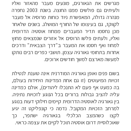
מגרשים את הגאורגים,
מונעים מעבר מהאזור ואליו
ולעיתים גם פולשים ממנו החוצה. בשנת 2003 נחפרה
מנהרה
גדולה, המאפשרת ניוד כוחות מרוסיה אל מעבר
לקווקז, גם בעיצומו של החורף המושלג. בשנים
שלאחר
מכן נחסמו תדיר המעברים ממחוז אוסטיה הדרומית
ואליו, ולעתים פלשו הרוסים אל
אזורים שנמצאים מחוץ
למחוז ואף חסמו את המעבר ב"דרך הצבאית" ודרכים
אחרות בתחומי
גאורגיה עצמן. תושבי כפרים רבים נותקו
למעשה מארצם למשך חודשים ארוכים.
בשום
פנים ואופן גאורגיה המודרנית אינה טוענת לנטילת
זכויות המיעוטים (זו גם אחת המדינות
היחידות בעולם,
בה כמעט אף פעם לא התנכלו ליהודים), אולם כמדינה
עליה להציב גבולות
ברורים בכל הנוגע לזכויות נתיניה.
בין גאורגיה לאוסטיה הדרומית קיימים חילוקי דעות
בנוגע
למרחב הזכויות המקובל. נדמה כי קונפליקט זה יגיע
לקצו כשהמצב הכלכלי בגאורגיה
ישתפר, כך
שאוכלוסיית דרום אוסטיה תוכל לקיים את עצמה כראוי.