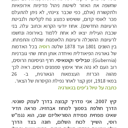
שחשפה את האזור לשיטות ניהול מדיניות
אירופאיות
ולתקשורת (אולם, כפי שכבר ציינתי, לא ניתן להתעלם
מכר לאומי קדום, ששימש
כמצע נוח לקליטת ולנביטת
הרעיונות החדשים). אחוז יודעי הקרוא וכתוב עלה. בני
שכבת
העילית יצאו לא אחת ללמוד באירופה ונחשפו
לרעיונות ההשכלה ורעיונות הלאומנות שהלכו
והתפתחו.
בין השנים 1801 ועד 1878 שלטה
רוסיה
בכל האדמות
של גאורגיה הפיאודלית ואיחדה אותן
תחת שתי גוברניות
(
Gubernia
):
טביליס
י ו
קוטאיסי
. חרף הניסיונות הרוסים,
רוב העם לא
נהה אחר אימוץ סממנים רוסים. ראיה לכך
מהווה הכרזת העצמאות הגאורגית, ב- 26
במאי
1918,
זמן קצר לאחר נפילת הקיסרות של הצאר.
כתבה על טיול ג'יפים בגאורגיה
קיץ 2007. אני מדריך
קבוצה בדרך לעמק סוונטי.
הדרך חולפת בסמוך למחוז אבחזיה. מראה תדיר
שאינו מפחית
ממידת הסוריאליזם שבו, הוא נגמ"ש
רוסי, השייך לכוח השלום, חונה בצד הדרך