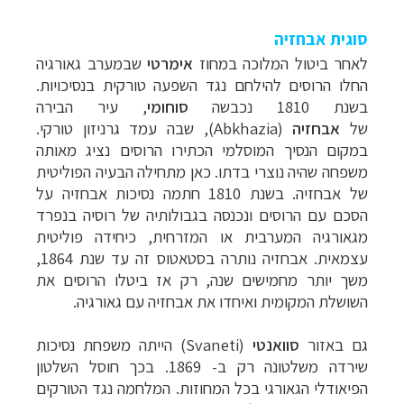
סוגית אבחזיה
לאחר ביטול המלוכה במחוז
אימרטי
שבמערב גאורגיה
החלו הרוסים להילחם נגד השפעה טורקית בנסיכויות.
בשנת 1810
נכבשה
סוחומי
, עיר הבירה
של
אבחזיה
(Abkhazia)
, שבה עמד גרניזון טורקי.
במקום הנסיך המוסלמי
הכתירו הרוסים נציג מאותה
משפחה שהיה נוצרי בדתו. כאן מתחילה הבעיה הפוליטית
של
אבחזיה. בשנת 1810 חתמה נסיכות אבחזיה על
הסכם עם הרוסים ונכנסה בגבולותיה של רוסיה
בנפרד
מגאורגיה המערבית או המזרחית, כיחידה פוליטית
עצמאית. אבחזיה נותרה בסטאטוס
זה עד שנת 1864,
משך יותר מחמישים שנה, רק אז ביטלו הרוסים את
השושלת המקומית
ואיחדו את אבחזיה עם גאורגיה.
גם באזור
סוואנטי
(Svaneti)
הייתה משפחת נסיכות
שירדה
משלטונה רק ב- 1869. בכך חוסל השלטון
הפיאודלי הגאורגי בכל המחוזות. המלחמה נגד
הטורקים