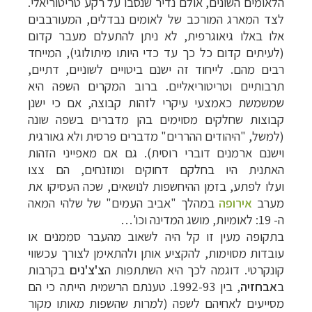
הלאומים השונים, אולם נדיר שנסבו על
רקע טריטוריאלי.
לצד המארג המורכב של לאומים נבדלים, המעורבבים
אלו באלו גיאוגרפית,
לא ניתן להתעלם מעבר קדום
(לעיתים קדום כל כך עד כדי היותו מיתולוגי), המייחד
רבים
מהם. לייחוד זה ישנם ביטויים לשוניים, דתיים,
תרבותיים וטריטוריאליים. ברוב המקרים
השפה היא
שמשמשת כאמצעי עיקרי לזהות קבוצה, אם כי ישנן
קבוצות שחלקים מסוימים בהן
מדברים בשפה שונה
(למשל, "היהודים ההררים" מדברים פרסית ולא גאורגית
וישנם ארמנים
דוברי רוסית). גם אם מאפייני הזהות
האתנית היו בחלקם דחוקים ומוזנחים, הם צצו
ועלו
לפתע, בזמן ההיחשפות לנושאים, שכה העסיקו את
מערב
אירופה
במהלך "אביב העמים" של שלהי
המאה
ה- 19: לאומיות, מושג המדינה וכו'…
בתקופה מעין זו קל היה לשאוב מהעבר סממנים
או
עובדות מסוימות, להקציע אותן ולהתאימן לצורך עכשווי
קונקרטי. דוגמה לכך היא
השתתפות ה
צ'צ'נים
בקרבות
ב
אבחזיה
, בין 1992-93. טענתם הרשמית הייתה כי הם
מסייעים
לאחיהם לשפה (למרות שהשפות מאותו מקור