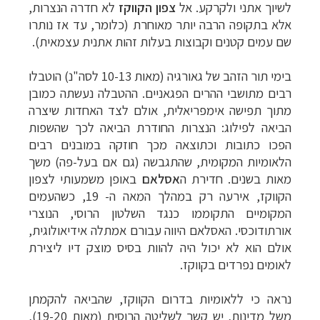
לשיוך
אתני ולקרקע. אל
צפון הקווקז
לא חדרה הנצרות,
אלא בתקופה הרבה יותר מאוחרת (כלומר,
עד אז נותרו
שם עמים קטנים וקבוצות בעלות זהות אתנית עצמאית).
בימי תור הזהב של גאורגיה
(
מאות 10-13 לסה"נ) הוטבלו
רבים מתושבי ההרים הפגאניים. ההטבלה נעשתה כמובן
מתוך
תפישה אימפריאלית, אולם לצד האחדות שיצרה
הביאה לפילוג: הנצרות החודרת הביאה לכך
שהשפות
הפכו כתובות וכתוצאה מכך חוזקה במובנים רבים
הלאומיות המקומית, שהתגבשה (גם
אם בעל-פה) משך
מאות בשנים. חדירת ה
אסלאם
באופן משמעותי לצפון
הקווקז, אירעה רק
במהלך המאה ה- 19, כשהעמים
המקומיים התקוממו כנגד השלטון הרוסי, הנוצרי
אורתודוכסי.
האסלאם היווה עבורם אמתלה אידיאולוגית,
אולם הוא לא יכול היה להוות בסיס מוצק דיו
ליצירת
לאומים נפרדים בקווקז.
נראה כי ללאומיות בדרום הקווקז, שהביאה להקמתן
משל
מדינות, יש קשר לשליטה הרוסית (מאות 19-20),