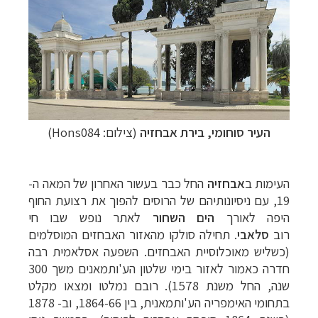
העיר סוחומי, בירת אבחזיה
(צילום: Hons084)
העימות ב
אבחזיה
החל כבר בעשור האחרון של המאה ה-
19, עם ניסיונותיהם של
הרוסים להפוך את רצועת החוף
היפה לאורך
הים השחור
לאתר נופש שבו חי
רוב
סלאבי
.
תחילה סולקו מהאזור האבחזים המוסלמים
(כשליש מאוכלוסיית האבחזים. השפעה אסלאמית
רבה
חדרה כאמור לאזור בימי שלטון הע'ותמאנים משך 300
שנה, החל משנת 1578). רובם
נמלטו ומצאו מקלט
בתחומי האימפריה הע'ותמאנית, בין 1864-66, וב- 1878