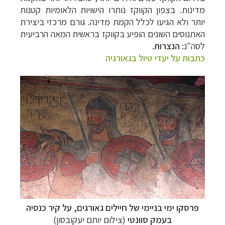
מדינות. בצפון הקווקז נותרו הישויות הלאומיות
קטנות
יותר ולא הגיעו לכלל הקמת מדינה. גורם מרכזי ביצירת
האתנוסים השונים הופיע
בקווקז בראשית המאה הרביעית
לסה"נ:
הנצרות
.
כתבות על יעדי טיול בגאורגיה
–
מסלולים מוכנים ב-11 יעדים
לחצו לבחירת המסלול
המתאים לכם »
–
מעטפת לוגיסטית מלאה: מלונות, רכב ופעילויות
לחצו למידע נוסף »
–
מערכת ניווט חכמה וליווי לאורך כל הדרך
לחצו
להסבר על השירות »
פרסקו ימי בניימי של חיילים גאורגים, על קיר כנסיה
בעמק סוונטי
(צילום יותם יעקובסון)