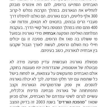
האבחזים הסתייעו
ברוסים, להם היה אינטרס מובהק
להחליש את הגאורגים. במהלך הקרבות נמלטו ל-קרוב
300
אלף פליטים, רובם גאורגים. הם נאלצו להימלט דרך
מעברי הרים גבוהים, בתנאים לא תנאים,
ומדווח שכ-
400 מהם מתו במהלך המנוסה בשל קשיי הדרך. בעקבות
המלחמה האלימה הופקעה
אבחזיה
מידי גאורגיה ובפועל
מי ששולט בה מאז אלו הרוסים. מסיבה זו גם יכולים
חיילי
כוח השלום הרוסים, לעשות לאורך הגבול שקבעו
בין אבחזיה לגאורגיה, כטוב בעיניהם.
ממשלת
גאורגיה העכשווית עדיין מציעה מידה לא
מבוטלת של אוטונומיה, שהגדרותיה יהיו מעוגנות
בחוקה,
אולם האבחזים מתעקשים על עצמאות, או לפחות ביטול
כל שותפות עם יתר חלקי
המדינה. לכך לא יכולה גאורגיה
להסכים. אין ספק שהדמוקרטיה הגאורגית וקצב
התפתחותה
של גאורגיה מבחינה מדינית וכלכלית,
עשויים לגרום לשינוי עמדתם של האבחזים, אולם
מכיוון
שמאז "
מהפכת הוורדים
" בשנת 2003 זה בדיוק המצב