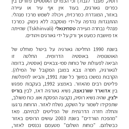
רוסיה, מעבר לגבול)
וכי הכפרים האוסטיים פזורים בין
כפרים גאורגים, בעוד אין אף עיר או עיירה
באזור,
המוגדרת כמרכזית, ויכולה לשמש מרכז מנהלי.
ההתנגדות נהדפה על-ידי מוסקבה ללא נימוק.
כמרכז
מנהלי נבחרה העיירה
טסחינואלי
(
Tskhinvali
) שהייתה
אז מיושבת כמעט אך ורק
על ידי גאורגים ויהודים.
בשנת 1990
החליטה גאורגיה על ביטול מוחלט של
האוטונומיה באוסטיה הדרומית. החלטה זו
הביאה
לפעולות של כוחות סמי-צבאיים (אוסטיה, בדומה
לגאורגיה, חסרה צבא במובן המקובל של
המילה).
הקרבות נמשכו במשך כל שנת 1991, והביאו להימלטות
פליטים רבים מהאזור. באמצע
1992,
בעקבות מפגש
בין
אדוארד שוורנאצה
, נשיא גאורגיה דאז, לבין
בוריס
ילצין
, שהיה
נשיא רוסיה, נקבעה הפסקת אש. כוח משולב,
שתפקידו לשמור על השקט, נשלח לאזור. הרוחות
נרגעו
והחלה חזרה הדרגתית של הפליטים לבתיהם. מאז
"מהפכת הוורדים" בשנת 2003 עושים
הרוסים באזור
כבשלהם. "כוחות השלום" מטעמם נכנסים לאזור,