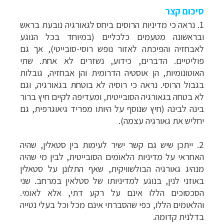
סיכום קצר
1. נראה כי מדיניות הרוסים ביחס לגאורגיה נובעת בראש
ובראשונה מטעמים כלכליים (במיוחד בכל הנוגע
לאבחזיה והפיכתה לאזור נופש רוסי-סובייטי), אך גם
פוליטיים. הדברים, כידוע, נשזרים לא אחת. שתי
האוטונומיות, הן אוסטיה הדרומית והן אבחזיה, גובלות
בגבול הרוסי. נראה כי רוסיה לא בוטחת בגאורגיה, וגם
לא בטחה בגאורגיה הסובייטית, ומעדיפה לקיים חיץ ברור
בינה לבינה (חיץ שנוסף על היותו מפריד גיאוגרפית, גם
יחליש את גאורגיה עצמה).
2. ייתכן שיש גם קשר ישיר לעימות בין סטאלין, שהיה
האחראי על מדיניות הלאומים הסובייטית, לבין מי שהיה
מנהיג גאורגיה הבולשוויקית, שאף התלונן על סטאלין
באוזני לנין, בנוגע למדיניותו של סטלאין במרחב. שני
הסכסוכים הללו אינם על רקע דתי, אלא לאומי.
והלאומים הללו, כפי שהסברתי אינם מכל וכל בעלי נטייה
בדלנית קדומה.