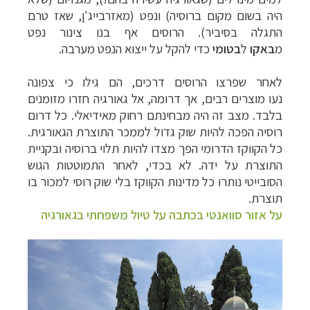
היה בשום מקום ברוסיה) ונפט
(
מאזרבייג'ן, שאז טרם
התגלה בסיביר). הרוסים אף בנו צינור נפט
מ
באקו
ל
בטומי
כדי
להקל על ייצוא הנפט מערבה.
לאחר שפרצו הרוסים דרכים, הם גילו כי צפונה
נעו
מוצרים רבים, אך דרומה, אל גאורגיה חזרו מזומנים
בלבד. מצב זה היה מבחינתם רחוק
מאידיאלי. כל דרום
רוסיה הפכה להיות שוק גדול לממכר התוצרת הגאורגית.
כל הקווקז
הדרומי הפך מצדו להיות תלוי ברוסיה ובקניית
התוצרת על ידה. לא בכדי, לאחר התמוטטות
הגוש
הסובייטי נותרו כל מדינות הקווקז בלי שוק רוסי למכור בו
תוצרת.
על אזור סוואנטי בכתבה על טיול משפחתי בגאורגיה