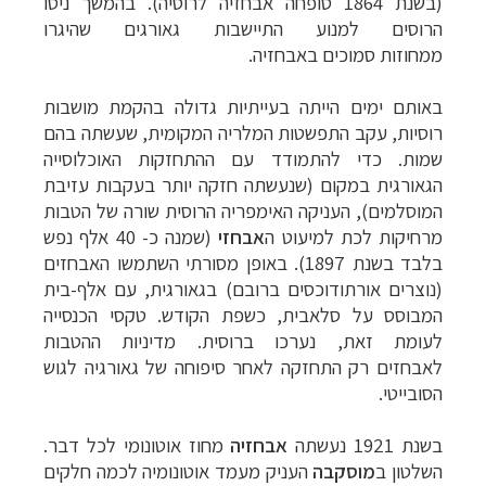
(בשנת 1864
סופחה אבחזיה לרוסיה). בהמשך ניסו
הרוסים למנוע התיישבות גאורגים שהיגרו
ממחוזות
סמוכים באבחזיה.
באותם ימים הייתה בעייתיות גדולה בהקמת מושבות
רוסיות, עקב התפשטות
המלריה המקומית, שעשתה בהם
שמות. כדי להתמודד עם ההתחזקות האוכלוסייה
הגאורגית
במקום (שנעשתה חזקה יותר בעקבות עזיבת
המוסלמים), העניקה האימפריה הרוסית שורה של
הטבות
מרחיקות לכת למיעוט ה
אבחזי
(שמנה כ- 40 אלף נפש
בלבד בשנת 1897). באופן
מסורתי השתמשו האבחזים
(נוצרים אורתודוכסים ברובם) בגאורגית, עם אלף-בית
המבוסס על
סלאבית, כשפת הקודש. טקסי הכנסייה
לעומת זאת, נערכו ברוסית. מדיניות ההטבות
לאבחזים
רק התחזקה לאחר סיפוחה של גאורגיה לגוש
הסובייטי.
בשנת 1921 נעשתה
אבחזיה
מחוז אוטונומי לכל
דבר.
השלטון ב
מוסקבה
העניק מעמד אוטונומיה לכמה חלקים