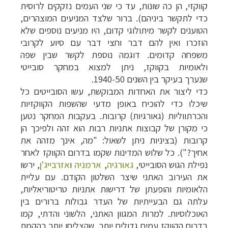
קווקזי, הן כה שונות, עד כי שני העמים נזקקים
לרוסית
כדי לתקשר ביניהם). ברור שלצד המניעים המוצהרים,
הטוענים לקשר מיתולוגי
קדום, היו מניעים נוספים שלא
הוזכרו ואין להם דבר וחצי דבר עם סיוע לקרובי
משפחה
קדומים. דוגמה נוספת לקשר שבין שפה
ולאומיות בקווקז, ניתן למצוא במחקר סובייטי
שנערך
בעיקר בין השנים 1940-50.
כדי ליצור את האחדות המבוקשת, עשו הסובייטים כל
שיכלו כדי
להוכיח באופן מדעי שהשפות הקווקזיות
והכרתווליות (גאורגיות) קרובות. בעקבות המחקר
נטען
כי מקורן של קבוצות אתניות רבות הוא זהה ולפיכך הן
קרובות (בציניות ניתן
לשאול: "מה, אינך מזהה את
אחיך?"). כל שלוש המדינות שקמו בדרום הקווקז לאחר
נפילת
הגוש הסובייטי,
גאורגיה
,
ארמניה
ו
אזרבייג'ן
, ירשו
את העירוב האתני שיצר השלטון הקודם. עם
עליית
הלאומיות והופעתן של דרישות אתניות טריטוריאליות,
עלתה גם הבעייתיות של העדר
גבולות ברורים בין
האוכלוסיות. למרות המגוון האתני, הלשוני והדתי, קמו
בדרום הקווקז
עמים גדולים יותר, שהצליחו יותר בהקמת