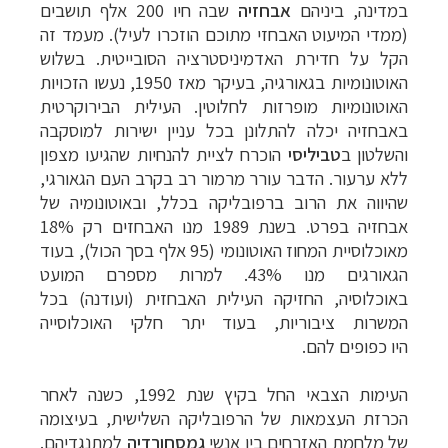
במדינה, ביניהם
אבחזיה
שבה
חיו 200 אלף תושבים
(ממדי המיעוט האבחזי מתוכם הוזכרו לעיל). מעמד זה
הקל על חדירת
האדמיניסטרציה הסובייטית. בשלוש
האוטונומיות בגאורגיה, בעיקר מאז 1950, נעשו
הזכויות
האוטונומיות מופרזות לחלוטין. העילית הבירוקרטית
באבחזיה יכלה להתלונן בכל
עניין ישירות למוסקבה
והשלטון ב
טביליסי
הוכרח לציית להנחיות שהגיעו מצפון
ללא
ערעור. הדבר עורר מרמור רב בקרב העם הגאורגי,
–
שהיווה את הרוב ברפובליקה בכלל,
ובאוטונומיה של
מסלולים מוכנים ב-11 יעדים
לחצו לבחירת המסלול
אבחזיה בפרט. בשנת 1989 מנו האבחזים רק 18%
המתאים לכם »
מאוכלוסיית המחוז
האוטונומי (95 אלף בסך הכול), בעוד
–
מעטפת לוגיסטית מלאה: מלונות, רכב ופעילויות
הגאורגים מנו 43%. למרות מספרם המועט
לחצו למידע נוסף »
באוכלוסיה,
החזיקה העילית האבחזית (ועודנה) בכל
–
מערכת ניווט חכמה וליווי לאורך כל הדרך
לחצו
המשרות ציבוריות, בעוד יתר חלקי האוכלוסייה
להסבר על השירות »
היו
כפופים להם.
העימות הצבאי החל בקיץ שנת 1992, כשנה לאחר
הכרזת העצמאות של הרפובליקה
השלישית, בעיצומה
של מלחמת האזרחים בין אנשי
גמסחורדיה
למתנגדיהם.