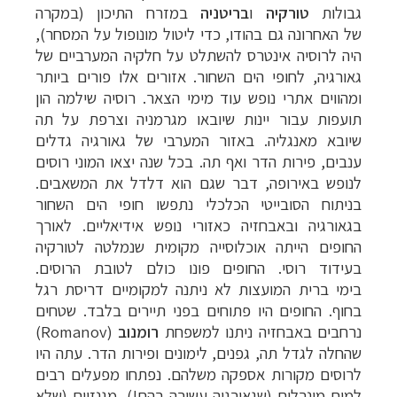
גבולות
טורקיה
ו
בריטניה
במזרח התיכון (במקרה
של
האחרונה גם בהודו, כדי ליטול מונופול על המסחר),
היה לרוסיה אינטרס להשתלט על חלקיה
המערביים של
גאורגיה, לחופי הים השחור. אזורים אלו פורים ביותר
ומהווים אתרי נופש
עוד מימי הצאר. רוסיה שילמה הון
תועפות עבור יינות שיובאו מגרמניה וצרפת על תה
שיובא
מאנגליה. באזור המערבי של גאורגיה גדלים
ענבים, פירות הדר ואף תה. בכל שנה יצאו
המוני רוסים
לנופש באירופה, דבר שגם הוא דלדל את המשאבים.
בניתוח הסובייטי הכלכלי
נתפשו חופי הים השחור
בגאורגיה ובאבחזיה כאזורי נופש אידיאליים. לאורך
החופים הייתה
אוכלוסייה מקומית שנמלטה לטורקיה
בעידוד רוסי. החופים פונו כולם לטובת הרוסים.
בימי
ברית המועצות לא ניתנה למקומיים דריסת רגל
בחוף. החופים היו פתוחים בפני תיירים
בלבד. שטחים
נרחבים באבחזיה ניתנו למשפחת
רומנוב
(
Romanov
)
שהחלה לגדל תה, גפנים,
לימונים ופירות הדר. עתה היו
לרוסים מקורות אספקה משלהם. נפתחו מפעלים רבים
למים
מינרלים (שגאורגיה עשירה בהם!), מגנזיום (שלא