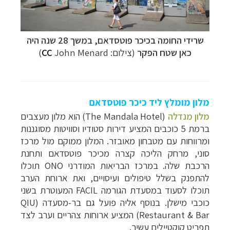
שרידי החומה בכיכר פוטסדאם, במשך 28 שנה היה
כאן שטח הפקר
(צילום:
John Menard
CC
)
מלון מומלץ ליד כיכר פוטסדאם
מלון מנדלה
(
The Mandala Hotel
)
הוא מלון מעצבים
ברמת 5 כוכבים המציע דירות סטודיו וסוויטות מסוגננות
ומרווחות עם מטבחון מאובזר. המלון ממוקם מול מרכז
סוני, מרחק הליכה קצרה מכיכר פוטסדאם ותחנת
הרכבת שלה. במרכז הבריאות המודרני
ONO
תוכלו
להתפנק בשלל טיפולים ועיסויים, ואת ארוחת הערב
תוכלו לסעוד במסעדת הגורמה
FACIL
המעוטרת בשני
כוכבי מישלן. בנוסף אליה פועל גם בר-מסעדה (
QIU
Restaurant & Bar
) המציע ארוחות צהריים וערב לצד
תפריט קוקטיילים עשיר.