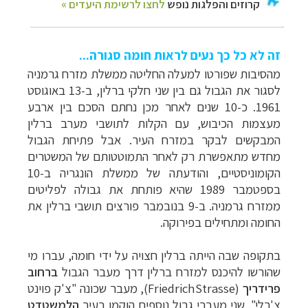
זה לא כל כך נעים לראות חומה סגורה...
מהסיבות שפורטו למעלה החליטה ממשלת מזרח גרמניה
לסגור את הגבול גם בין שני חלקי ברלין,
ב-13 באוגוסט
1961. כ-10 שנים לאחר מכן נחתם הסכם בין ארבע
מעצמות הכיבוש, עם הקלות לתושבי מערב ברלין
המבקשים לבקר במזרח העיר. אבל פתיחת הגבול
מחדש מתאפשרת רק לאחר התמוטטותם של המשטרים
הקומוניסטיים, והודעתה של ממשלת הונגריה ב-10
בספטמבר 1989 שהיא פותחת את גבולה לפליטים
ממזרח גרמניה. ב-9 בנובמבר פורצים תושבי ברלין את
החומה ומתחילים בפירוקה.
בתקופה שבה הייתה ברלין חצויה על ידי חומה, עברו מי
שהורשו להיכנס למזרח ברלין דרך מעבר הגבול
ברחוב
פרידריך
(
FriedrichStrasse
),
מעבר שכונה "צ'ק פוינט
צ'רלי".
שני מעברי גבול נוספים הוקמו בעיר
הלמשטדט