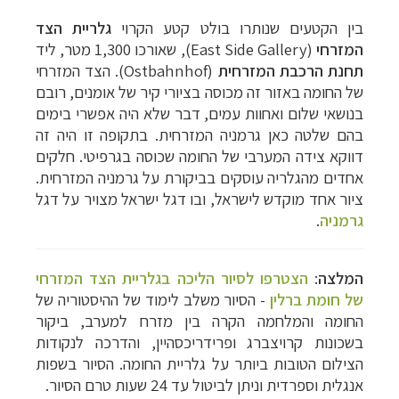
בין הקטעים שנותרו בולט קטע הקרוי
גלריית הצד
המזרחי
(East Side Gallery), שאורכו 1,300 מטר, ליד
תחנת הרכבת המזרחית
(Ostbahnhof). הצד המזרחי
של החומה באזור זה מכוסה בציורי קיר של אומנים, רובם
בנושאי שלום ואחוות עמים, דבר שלא היה אפשרי בימים
בהם שלטה כאן גרמניה המזרחית. בתקופה זו היה זה
דווקא צידה המערבי של החומה שכוסה בגרפיטי. חלקים
אחדים מהגלריה עוסקים בביקורת על גרמניה המזרחית.
ציור אחד מוקדש לישראל, ובו דגל ישראל מצויר על דגל
גרמניה
.
המלצה
:
הצטרפו לסיור הליכה בגלריית הצד המזרחי
של חומת ברלין
- הסיור משלב לימוד של ההיסטוריה של
החומה והמלחמה הקרה בין מזרח למערב, ביקור
ב
שכונות
קרויצברג ופרידריכסהיין, והדרכה לנקודות
הצילום הטובות ביותר על גלריית החומה. הסיור בשפות
אנגלית וספרדית וניתן לביטול עד 24 שעות טרם הסיור.