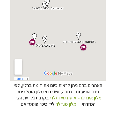
תכנון
טיולים למדינות אירופה
לחצו לרשימת היעדים »
תכנון
טיולים לצפון אמריקה
לחצו לרשימת היעדים »
האתרים בהם ניתן לראות כיום את חומת ברלין, לפי
קרוזים והפלגות נופש
לחצו לרשימת היעדים »
סדר הופעתם בכתבה, ושני בתי מלון מומלצים:
מלון אינדיגו – איסט סייד גלרי
בקרבת גלריית הצד
המזרחי
|
מלון מנדלה
ליד
כיכר פוטסדאם