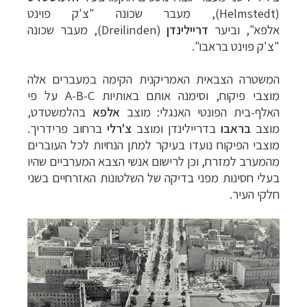
(Helmstedt), מעבר שכונה "צ'ק פוינט
אלפא",
וביער
דריילינדן
(
Dreilinden), מעבר שכונה
"צ'ק פוינט בראבו".
המשטרה הצבאית האמריקנית הקימה במעברים אלה
מוצבי פיקוח, וסימנה אותם באותיות
A-B-C
על פי
האלף-בית הפונטי האנגלי: מוצב
אלפא
בהלמשטדט,
מוצב
בראבו
בדריילינדן ומוצב
צ'רלי
ברחוב פרידריך.
מוצבי הפיקוח נועדו בעיקר למתן הנחיות לכל העוברים
מהמערב למזרח, וכן לרישום אנשי הצבא המערביים שהיו
בעלי חסינות מפני בדיקה של השלטונות האזרחיים בשני
חלקי העיר.