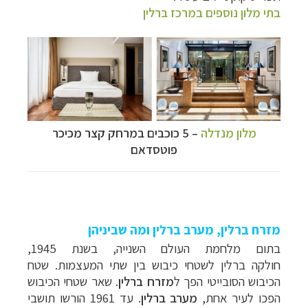
בתי מלון נוספים במרכז ברלין
תכנון
טיולים למדינות אירופה
לחצו לרשימת היעדים »
תכנון
טיולים לצפון אמריקה
לחצו לרשימת היעדים »
קרוזים והפלגות נופש
לחצו לרשימת היעדים »
מלון מנדלה
–
5 כוכבים במרחק קצר מכיכר
פוטסדאם
מזרח ברלין, מערב ברלין ומה שביניהן
בתום מלחמת העולם השנייה,
בשנת 1945,
חולקה ברלין לשטחי כיבוש בין שתי המעצמות. שטח
הכיבוש הסובייטי הפך ל
מזרח ברלין
. שאר שטחי הכיבוש
הפכו לעיר אחת,
מערב ברלין
. עד 1961 הורשו תושבי