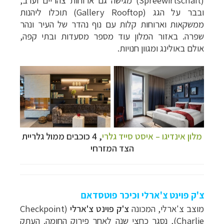
(
Spreewirtschaft
) מגישה גם ארוחות צהריים וערב,
ובבר על הגג (
Gallery Rooftop
) תוכלו ליהנות
ממשקאות וארוחות קלות
עם נוף נהדר של העיר ונהר
שפרה.
באזור המלון עוד מספר מסעדות ובתי קפה,
אולם באולינג ומגוון חנויות.
מלון אינדיגו – איסט סייד גלרי
,
4 כוכבים ממול
גלריית
הצד המזרחי
צ'ק פוינט צ'ארלי וכיכר פוטסדאם
מוצב צ'ארלי, המכונה
צ'ק פוינט צ'ארלי
(Checkpoint
Charlie), נסגר כחצי שנה לאחר פירוק החומה. העתק