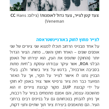
צעד קטן לצייר, צעד גדול לאומנות!
(צילום:
Hans
CC
Veneman)
לצייר מחוץ לחוק באורניינשטראסה
על אחד מבנייני הרחוב תוכלו למצוא שני ציורים של שני
אומנים שונים
–
האחד חוקי והשני... פחות. הציור הגדול
יותר (והחוקי) שתופס את העין, הוא יצירתו של האומן
הבלגי
ROA
, אשר עיקר עבודתו עוסקת ב"חיות מתות
בסביבה אורבנית", בדגש על ציור בשחור ולבן. בעלי
הבניין נתנו לו אישור לצייר על הקיר, אך על האזור
המיועד כבר היה ציור גרפיטי אשר צויר באופן לא חוקי
על ידי קבוצת
UP
1
. מקור קבוצת ציירים זו הוא
מהשכונה עצמה, והם אמנם מתמחים בציור על רכבות,
אך ניתן להבחין בנוכחותם גם על בניינים רבים ברחבי
העיר. הם מתאמנים ביצירת ציור תוך שתיים וחצי דקות,