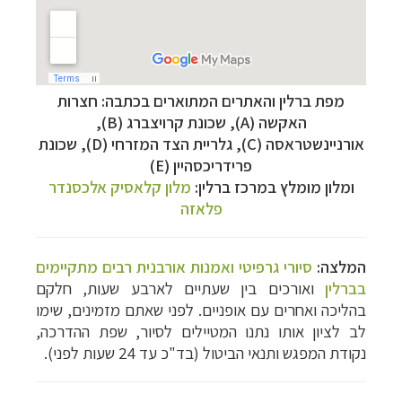
מפת ברלין והאתרים המתוארים בכתבה: חצרות
האקשה
(A)
, שכונת קרויצברג
(B)
,
אורניינשטראסה
(C)
, גלריית הצד המזרחי
(D)
, שכונת
פרידריכסהיין
(E)
ומלון מומלץ במרכז ברלין:
מלון קלאסיק אלכסנדר
פלאזה
המלצה:
סיורי גרפיטי ואמנות אורבנית רבים מתקיימים
בברלין
ואורכים בין שעתיים לארבע שעות, חלקם
תכנון
טיולים למדינות אירופה
לחצו לרשימת היעדים »
בהליכה ואחרים עם אופניים. לפני שאתם מזמינים, שימו
תכנון
טיולים לצפון אמריקה
לחצו לרשימת היעדים »
לב לציון אותו נתנו המטיילים לסיור, שפת ההדרכה,
קרוזים והפלגות נופש
לחצו לרשימת היעדים »
נקודת המפגש ותנאי הביטול (בד"כ עד 24 שעות לפני).