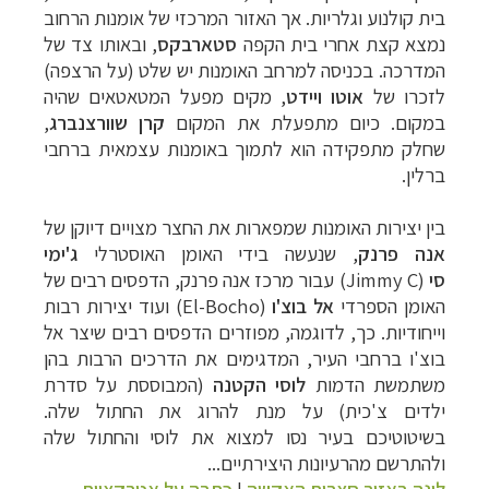
בית קולנוע וגלריות. אך האזור המרכזי של אומנות הרחוב
נמצא קצת אחרי בית הקפה
סטארבקס
, ובאותו צד של
המדרכה. בכניסה למרחב האומנות יש שלט (על הרצפה)
לזכרו של
אוטו ויידט
, מקים מפעל המטאטאים שהיה
במקום. כיום מתפעלת את המקום
קרן שוורצנברג
,
שחלק מתפקידה הוא לתמוך באומנות עצמאית ברחבי
ברלין.
בין יצירות האומנות שמפארות את החצר מצויים דיוקן של
אנה פרנק
, שנעשה בידי האומן האוסטרלי
ג'ימי
סי
(Jimmy C)
עבור מרכז אנה פרנק, הדפסים רבים של
האומן הספרדי
אל בוצ'ו
(El-Bocho)
ועוד יצירות רבות
וייחודיות. כך, לדוגמה, מפוזרים הדפסים רבים שיצר אל
בוצ'ו ברחבי העיר, המדגימים את הדרכים הרבות בהן
משתמשת הדמות
לוסי
הקטנה
(המבוססת על סדרת
ילדים צ'כית) על מנת להרוג את החתול שלה.
בשיטוטיכם בעיר נסו למצוא את לוסי והחתול שלה
ולהתרשם מהרעיונות היצירתיים...
לינה באזור חצרות האקשה
|
כתבה על אטרקציות