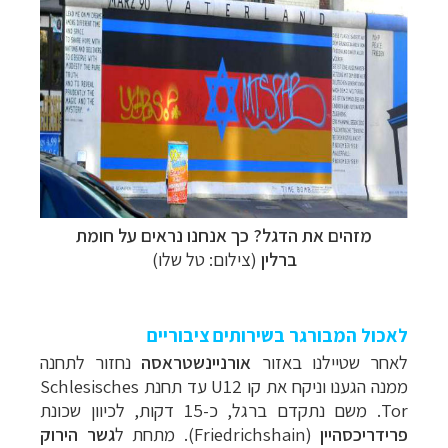
מזהים את הדגל? כך אנחנו נראים על חומת
ברלין
(צילום: טל שלו)
לאכול המבורגר בשירותים ציבוריים
לאחר שטיילנו באזור
אורניינשטראסה
נחזור לתחנה
ממנה הגענו וניקח את קו 12
U
עד תחנת
Schlesisches
Tor
. משם נתקדם ברגל, כ-15 דקות, לכיוון שכונת
פרידריכסהיין
(
Friedrichshain
). מתחת ל
גשר הירוק