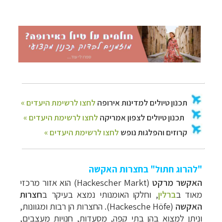
"להרוג חתול" בחצרות האקשה
האקשר מרקט
(
Hackescher Markt
) הוא אזור מרכזי
מאוד ב
ברלין
, וחלקו האומנותי נמצא בעיקר ב
חצרות
האקשה
(Hackesche Höfe). ה
חצרות הן רבות ומגוונות,
וניתן למצוא בהן בתי קפה, מסעדות, חנויות מעצבים,