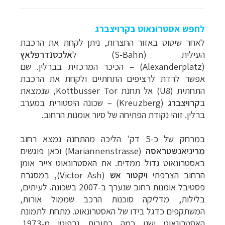
לחפש אסטרונאוט בקרויצברג
לאחר שיטוט באזור החצרות, ניתן לקחת את הרכבת
העילית
(S-Bahn)
ל
אלכסנדרפלאץ
(
Alexanderplatz
) – הכיכר המרכזית בברלין. שם
אפשר לרדת לרציפים התחתיים ולקחת את הרכבת
התחתית (8
U
) אל תחנת
Kottbusser Tor
, שנמצאת
ב
קרויצברג
(
Kreuzberg
) – שכונה היסטורית במערב
ברלין. זוהי נקודת הפתיחה של סיור אומנות הרחוב.
במרחק של כ-5 דק' הליכה מהתחנה נמצא רחוב
מריניאנשטראסה
(
Mariannenstrasse
) וכאן פוגשים
באסטרונאוט גדול ממדים. את האסטרונאוט צייר אומן
הרחוב הצרפתי
ויקטור אש
(
Victor Ash
), במסגרת
פסטיבל אומנות רחוב שנערך ב-2007 בשכונה. לעיתים,
בלילות, מדליקה סוכנות הרכב שממול אורות,
המשתקפים כדגל בידו של האסטרונאוט. מתחת לתמונת
האסטרונאוט ישנן כמה כתובות גרפיטי מ-1973,