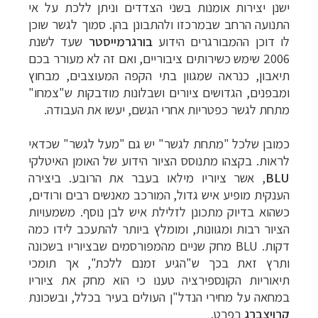
ישנן יצירות אומנות בשני הצדדים וניתן ללכת על אי
התנועה הרחב שבמרכזו ולהתבונן בהן. סמוך לגשר שוכן
לו דוכן ההמבורגרים הידוע
בורגרמייסטר
שעד לשנת
2006 שימש כשירותים ציבוריים, ואם זה לא מעורר בכם
תיאבון, כנראה שמגוון בתי הקפה המעוצבים, מבחוץ
ומבפנים, הגדושים ציורים ושבלונות מודבקות ש"צמחו"
מתחת לגשר כפטריות אחרי הגשם, יעשו את העבודה.
כמובן שלכל "מתחת לגשר" יש גם "מעל לגשר" שכדאי
לראות. בקצהו מתנוסס הציור הידוע של האומן האיטלקי
BLU
, אשר ציוריו מילאו בעבר את הרובע. ביצירה
הענקית מופיע איש גדול, המורכב מאנשים רבים ורודים,
כשהוא בדיוק מתכונן לזלילת איש לבן נוסף. משמעויות
הציור רבות ומגוונות, ומומלץ ביותר להתעכב לידו כמה
דקות.
BLU
מחק שניים מהמפורסמים שבציוריו בשכונה
ותרץ זאת בכך ש"הגיע זמנם ללכת", אך תומכי
תיאוריות הקונספירציה טענו כי הוא מחק את ציוריו
במחאה על מחירי הנדל"ן העולים בעיר בכלל, ובשכונת
קרויצברג
בפרט.