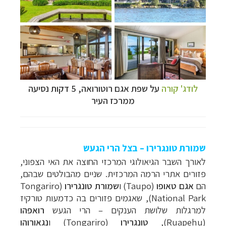
לודג' קורה
על שפת אגם רוטורואה, 5 דקות נסיעה
ממרכז העיר
שמורת טונגרירו – בצל הרי הגעש
לאורך השבר הגיאולוגי המרכזי החוצה את האי הצפוני,
פזורים אתרי הרמה המרכזית. שניים מהבולטים שבהם,
הם
אגם טאופו
(
Taupo
) ו
שמורת טונגרירו
(
Tongariro
National Park
), שאגמים פזורים בה כדמעות טורקיז
למרגלות
שלושת
הענקים – הרי הגעש
רואפהו
(
Ruapehu
),
טונגרירו
(
Tongariro
) ו
נגאורוהו