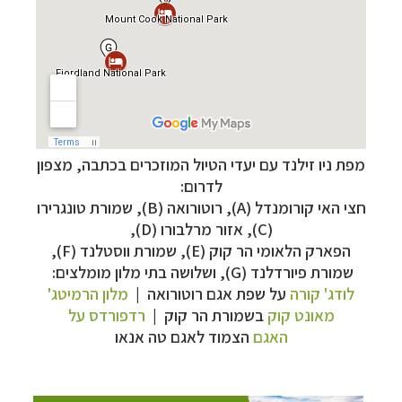
מפת ניו זילנד עם יעדי הטיול המוזכרים בכתבה, מצפון
תכנון
טיולים לאוסטרליה וניו זילנד
לחצו לפרטים »
לדרום:
תכנון
טיולים למזרח הרחוק
לחצו לרשימת היעדים »
חצי האי קורומנדל (
A
), רוטורואה (
B
), שמורת טונגרירו
תכנון
טיולים לפולינזיה הצרפתית
לחצו לפרטים »
(
C
),
אזור מרלבורו (
D
),
הפארק הלאומי הר קוק (
E
), שמורת ווסטלנד (
F
),
שמורת פיורדלנד (
G
), ושלושה בתי מלון מומלצים:
לודג' קורה
על שפת אגם רוטורואה |
מלון הרמיטג'
מאונט קוק
בשמורת הר קוק |
רדפורדס על
האגם
הצמוד לאגם טה אנאו