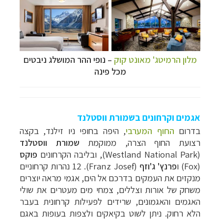
מלון הרמיטג' מאונט קוק
– נופי ההר המושלג ניבטים
מכל פינה
אגמים וקרחונים בשמורת ווסטלנד
בדרו
ם
החוף המערבי
, היפה בחופי ניו זילנד, בקצה
רצועת החוף הצרה, ממוקמת
שמורת ווסטלנד
(
Westland National Park
), ובליבה הקרחונים
פוקס
(
Fox
) ו
פרנץ' ג'וזף
(
Franz Josef
). 12 נהרות קרחוניים
מנקזים את העמקים בדרכם אל הים, אגמי מראה יוצרים
משחק של אורות וצללים, צמחי מים מעטרים את שולי
האגמים והאגמונים, שרידים לפעילות קרחונית בעבר
הלא רחוק. ניתן לשוט בקיאקים ולצפות בעופות באגם