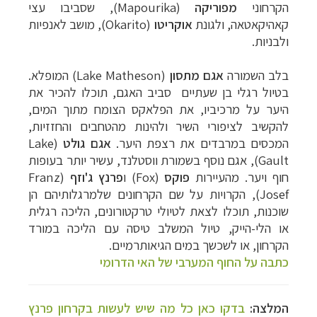
הקרחוני
מפוריקה
Mapourika)
), שסביבו עצי
קאהיקאטאה, ולגונת
אוקריטו
(
Okarito
), מושב לאנפיות
ולבניות.
בלב השמורה
אגם מתסון
(
Lake Matheson
)
המופלא.
בטיול רגלי בן שעתיים סביב האגם, תוכלו להכיר את
היער על מרכיביו, את הפלאקס הצומח מתוך המים,
להקשיב לציפורי השיר ולהינות מהטחבים והחזזיות,
המכסים במרבדים את רצפת היער.
אגם גולט
(
Lake
Gault
), אגם נוסף בשמורת ווסטלנד, עשיר יותר בעופות
חוף ויער. מהעיירות
פוקס
(
Fox
) ו
פרנץ ג'וזף
(
Franz
Josef
), הקרויות על שם הקרחונים שלמרגלותיהם הן
שוכנות, תוכלו לצאת לטיולי טרקטורונים, הליכה רגלית
או הלי-הייק, טיול המשלב טיסה עם הליכה במורד
הקרחון, או לשכשך במים הגיאותרמיים.
כתבה על החוף המערבי של האי הדרומי
המלצה:
בדקו כאן כל מה שיש לעשות בקרחון פרנץ