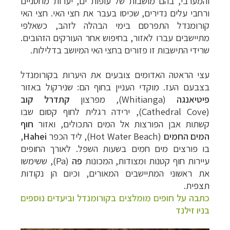
והמערבי, בהם מושבות של עופות ים, יערות מחטניים
ורחבי עלים נדירים, שכיסו בעבר את חצי האי. חצי האי
קורומנדל התפרסם בימי הבהלה לזהב, כשאלפי
מתיישבים עברו לאזור, בחיפוש אחר העורקים הזהובים.
שרידי התישבות זו פזורים בחצי האי המיושב בדלילות.
עצי הראטה האדומים צובעים את היערות בקורומנדל
בצבעם העז. מוקדי העניין בחוף הם: שנירקול באזור
פיטיאנגה
(
Whitianga
), מפרצון
קתדרל קוב
(
Cathedral Cove
), ירידה רגלית לחוף קסום שבו
קשתות אבן הפורצות אל המים התכולים, ואזור
חוף
המים החמים
(
Hot Water Beach
), ליד הכפר
Hahei
,
בו פורצים מים חמים בשעות השפל. לאורך החופים
עיירות חוף קטנות ומצודות, המכונות
פה
(
Pa
), ששימשו
את ראשוני המתיישבים המאורים, וכיום הן נקודות
תצפית.
כתבה על חופים מומלצים בקורומנדל וביעדים נוספים
בניו זילנד