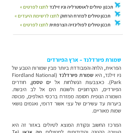
שמורת פיורדלנד – ארץ הפיורדים
הפראית, הלחה והמבודדת ביו
תר מבין שמורות הטבע של
ניו זילנד,
היא
שמורת פיורדלנד
(
Fiordland National
Park
). כאצבעות הנשלחות אל
ים טסמן
, חודרים
הפיורדים, הקרחוניים ולשונות הים אל לב היבשת.
השמורה הנופית חסומה ממזרח ברכסי האלפים, מכוסה
ביערות עד עשירים של עצי אשור דרומי, ואגמים נושאי
שמות מאוריים.
המרכז החשוב ונקודת המוצא לטיולים באזור זה היא
העיירה הקטנה והידידותית למטיילים
טה אנאו
(
Te