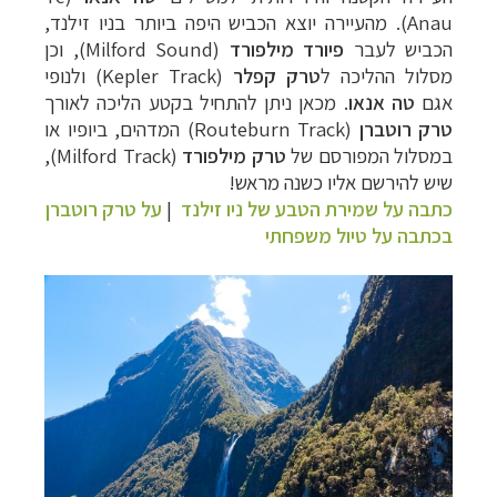
Anau
). מהעיירה יוצא הכביש היפה ביותר בניו זילנד,
הכביש לעבר
פיורד
מילפורד
(
Milford Sound
), וכן
מסלול ההליכה ל
טרק קפלר
(
Kepler Track
) ולנופי
אגם
טה אנאו
. מכאן ניתן להתחיל בקטע הליכה לאורך
טרק רוטברן
(
Routeburn Track
) המדהים, ביופיו או
במסלול המפורסם של
טרק מילפורד
(
Milford Track
),
שיש להירשם אליו כשנה מראש!
כתבה על שמירת הטבע של ניו זילנד
|
על טרק רוטברן
בכתבה על טיול משפחתי