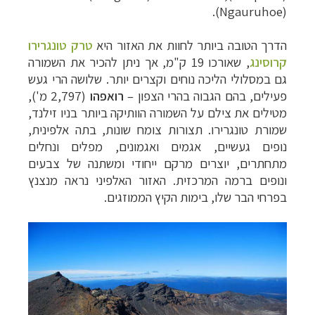
).
Ngauruhoe
(
הדרך הטובה ביותר לחוות את האזור הי
א
טרק טונגרירו
קרוסינג
,
שאורכו 19 ק"מ, אך ניתן להכיר את השמורה
גם במסלולי הליכה נוחים וקצרים יותר. שלושה הרי געש
פעילים, בהם הגבוה בהרי הצפון
–
רואפהו
(2,797 מ'),
מטילים את צילם על השמורה הוותיקה ביותר בניו זילנד,
שמורת טונגרירו. תצורות צומח שונות, בתה אלפינית,
נופים געשיים, אגמים ואגמונים, מפלים ונחלים
מתחתרים, יוצרים מרקם ייחודי ומשתנה של צבעים
ונופים ברמה המרכזית. האזור האלפיני נראה מנצנץ
בפרחי הבר שלו, בימות הקיץ הממוזגים.