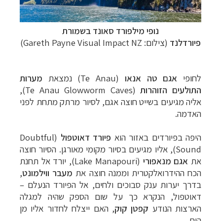
נופי מילפורד סאונד בשמורת
פיורדלנד
(צילום:
Gareth Payne Visual Impact NZ
)
לחופי
אגם טה אנאו
(
Te Anau)
נמצאת
מערות
התולעים הזוהרות
(
Te Anau Glowworm Caves
),
אליה מגיעים בשייט חוצה אגם, לסיור מרתק מתחת לפני
האדמה.
היפה בפיורדים באזור הוא
פיורד דאוטפול
(
Doubtful
Sound
), אליו מגיעים בסיור מקומי מאורגן. הסיור חוצה
את
אגם מנאפורי
(
Lake Manapouri
), יורד אל תחנת
הכח ההידרואלקטרית וממנה חוצה את
מעבר ווילמונט
,
בדרך יערות ענק סבוכים ולחים, אל הפיורד הנעלם –
דאוטפול, הנקרא כך על שום הספק שהיה למגלה
הארצות הנודע
קפטן קוק
, האם ייצלח לחדור אליו מן
הים.