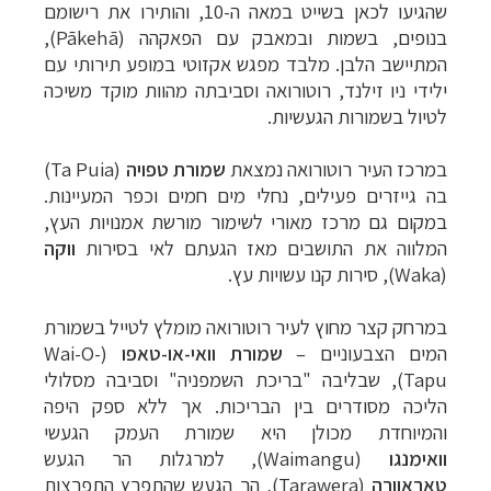
שהגיעו לכאן בשייט במאה ה-10, והותירו את רישומם
בנופים, בשמות ובמאבק עם הפאקהה (
Pākehā
),
המתיישב הלבן. מלבד מפגש אקזוטי במופע תירותי עם
ילידי ניו זילנד, רוטורואה וסביבתה מהוות מוקד משיכה
לטיול בשמורות הגעשיות.
במרכז העיר רוטורואה נמצאת
שמורת טפויה
(Ta Puia)
בה ג
ייזרים פעילים, נחלי מים חמים וכפר המעיינות.
במקום גם מרכז מאורי לשימור מורשת אמנויות העץ,
המלווה את התושבים מאז הגעתם לאי בסירות
ווקה
(
Waka
), סירות קנו עשויות עץ.
במרחק קצר מחוץ לעיר רוטורואה מומלץ לטייל בשמורת
המים הצבעוניים
–
שמורת
וואי-או-טאפו
(
Wai-O-
Tapu
), שבליבה "בריכת השמפניה" וסביבה מסלולי
הליכה מסודרים בין הבריכות. אך ללא ספק היפה
והמיוחדת מכולן היא שמורת העמק הגעשי
וואימנגו
(
Waimangu
)
, למרגלות הר הגעש
טאראוורה
(
Tarawera
),
הר הגעש שהתפרץ התפרצות