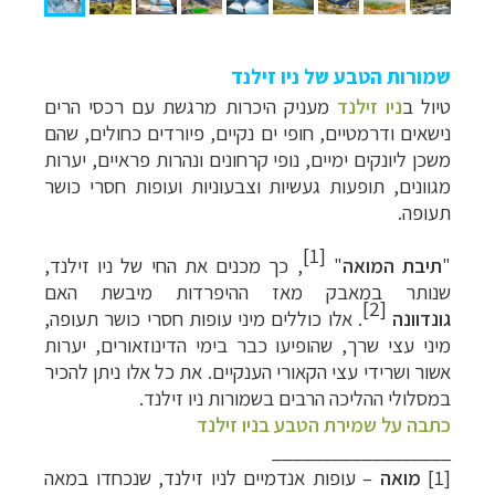
שמורות הטבע של ניו זילנד
טיול ב
ניו זילנד
מעניק היכרות מרגשת עם רכסי הרים
נישאים ודרמטיים, חופי ים נקיים, פיורדים כחולים, שהם
משכן ליונקים ימיים, נופי קרחונים ונהרות פראיים, יערות
מגוונים, תופעות געשיות וצבעוניות ועופות חסרי כושר
תעופה.
[1]
"
תיבת המואה
"
, כך מכנים את החי של ניו זילנד,
שנותר במאבק מאז ההיפרדות מיבשת האם
[2]
גונדוונה
. אלו כוללים מיני עופות חסרי כושר תעופה,
מיני עצי שרך, שהופיעו כבר בימי הדינוזאורים, יערות
אשור ושרידי עצי הקאורי הענקיים. את כל אלו ניתן להכיר
במסלולי ההליכ
ה הרבים בשמורות ניו זילנד.
כתבה על שמירת הטבע בניו זילנד
__________________
[1]
מואה
–
עופות אנדמיים לניו זילנד, שנכחדו במאה