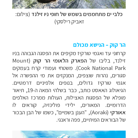
כלבי ים מתחממים בשמש של חופי ניו זילנד
(צילום:
זאביק רילסקי)
הר קוק – הנישא מכולם
קרחוני עד ואגמי טורקיז מקיפים את הפסגה הגבוהה בניו
זילנד, בליבו של
הפארק הלאומי הר קוק
(
Mount
Cook National Park
). משטחי ועמודי קרח בעמקים
סגורים, נהרות שוצפים, המנקזים את מי ההפשרה אל
אגמי טורקיז גדולים, בנופים אלפיניים דרמטיים.
הגיאולוג האאסט כותב, כבר בשלהי המאה ה-19, תיאור
מופלא של הפסגות האצילות, העולות ממרכז האלפים
הדרומיים. המאורים, ילידי פולינזיה, קוראים לו
אאורקי
(
Aoraki
), "הענן בשמיים", כשמו של הבן הבכור
של הבוראים המיתיים, פפה וראנגי.