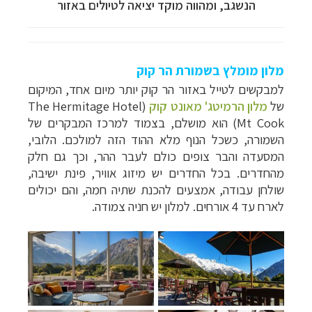
הנשגב, ומהווה מוקד יציאה לטיולים באזור
מלון מומלץ בשמורת הר קוק
למבקשים לטייל באזור הר קוק יותר מיום אחד, המיקום
של
מלון הרמיטג' מאונט קוק
(
The Hermitage Hotel
תכנון
טיולים לאוסטרליה וניו זילנד
לחצו לפרטים »
Mt Cook
) הוא מושלם, בצמוד למרכז המבקרים של
תכנון
טיולים למזרח הרחוק
לחצו לרשימת היעדים »
השמורה, כשכל הנוף מלא ההוד הזה למולכם. הלובי,
תכנון
טיולים לפולינזיה הצרפתית
לחצו לפרטים »
המסעדה והבר צופים כולם לעבר ההר, וכך גם חלק
מהחדרים. בכל החדרים יש מיזוג אוויר, פינת ישיבה,
שולחן עבודה, אמצעים להכנת שתיה חמה, והם יכולים
לארח עד 4 אורחים. למלון יש חניה צמודה.