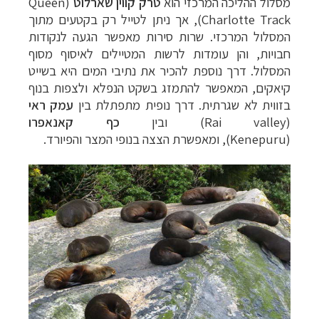
מסלול ההליכה המרכזי הוא
טרק קווין שארלוט
(
Queen
Charlotte Track
), אך ניתן לטייל רק בקטעים מתוך
המסלול המרכזי. שרות סירות מאפשר הגעה לנקודות
חבויות, והן עומדות לרשות המטיילים לאיסוף מסוף
המסלול. דרך נוספת להכיר את נתיבי המים היא בשייט
קיאקים, המאפשר להתמזג בשקט הנפלא ולצפות בנוף
בזווית לא שגרתית. דרך נופית מתפתלת בין
עמק ראי
(
Rai valley)
ובין
כף קאנאפרו
(
Kenepuru
),
ומאפשרת הצצה בנופי המצר והפיורד.